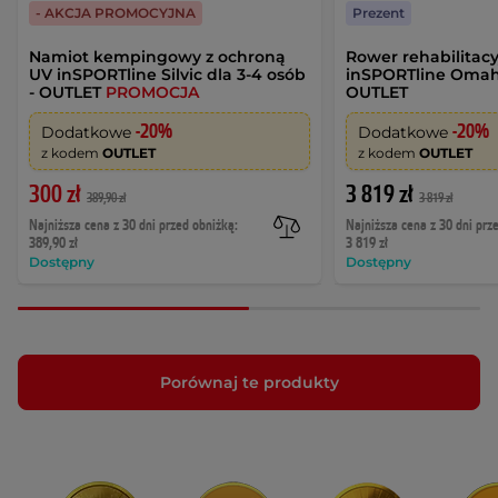
- AKCJA PROMOCYJNA
Prezent
Namiot kempingowy z ochroną
Rower rehabilitac
UV inSPORTline Silvic dla 3-4 osób
inSPORTline Oma
- OUTLET
PROMOCJA
OUTLET
-20%
-20%
Dodatkowe
Dodatkowe
z kodem
OUTLET
z kodem
OUTLET
300 zł
3 819 zł
389,90 zł
3 819 zł
Najniższa cena z 30 dni przed obniżką:
Najniższa cena z 30 dni prz
389,90 zł
3 819 zł
Dostępny
Dostępny
Porównaj te produkty