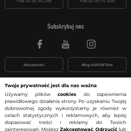
+48 45 95 95 298
+48 50 90 97 509
Subskrybuj nas
Facebook
Youtube
Instagram
Aktualności
Blog inSPORTline
Twoja prywatność jest dla nas ważna
Informacje o zakupach
Używamy plików
cookies
do zapewnienia
prawidłowego działania strony. Po uzyskaniu Twojej
O nas
Regulamin sklepu
dobrowolnej zgody wykorzystamy je również w
celach statystycznych i reklamowych, aby lepiej
dopasować treści i reklamy do Twoich
Polityka prywatności
Koszty przesyłek
zainteresowań. Możesz
Zakceptować
,
Odrzucić
lub