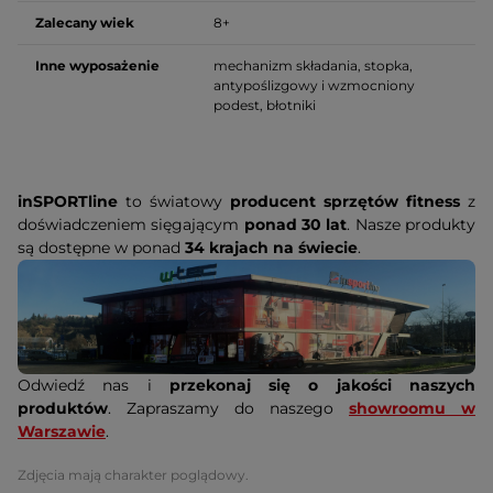
Zalecany wiek
8+
Inne wyposażenie
mechanizm składania, stopka,
antypoślizgowy i wzmocniony
podest, błotniki
inSPORTline
to światowy
producent sprzętów fitness
z
doświadczeniem sięgającym
ponad 30 lat
. Nasze produkty
są dostępne w ponad
34 krajach na świecie
.
Odwiedź nas i
przekonaj się o jakości naszych
produktów
. Zapraszamy do naszego
showroomu w
Warszawie
.
Zdjęcia mają charakter poglądowy.