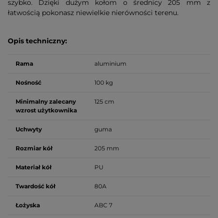
szybko. Dzięki dużym kołom o średnicy 205 mm z
łatwością pokonasz niewielkie nierówności terenu.
Opis techniczny:
Rama
aluminium
Nośność
100 kg
Minimalny zalecany
125 cm
wzrost użytkownika
Uchwyty
guma
Rozmiar kół
205 mm
Materiał kół
PU
Twardość kół
80A
Łożyska
ABC 7