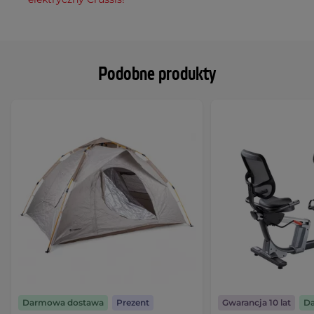
Podobne produkty
Darmowa dostawa
Prezent
Gwarancja 10 lat
D