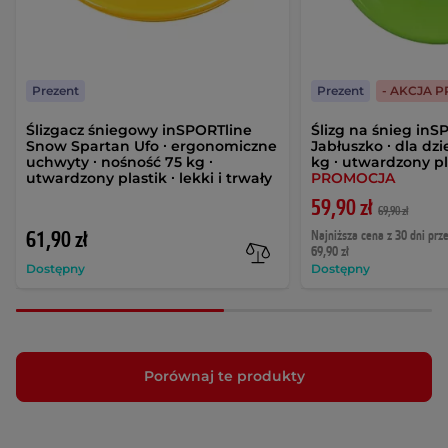
Prezent
Prezent
- AKCJA 
Ślizgacz śniegowy inSPORTline
Ślizg na śnieg inS
Snow Spartan Ufo ∙ ergonomiczne
Jabłuszko ∙ dla dzi
uchwyty ∙ nośność 75 kg ∙
kg ∙ utwardzony pl
utwardzony plastik ∙ lekki i trwały
PROMOCJA
59,90 zł
69,90 zł
61,90 zł
Najniższa cena z 30 dni prz
69,90 zł
Dostępny
Dostępny
Porównaj te produkty