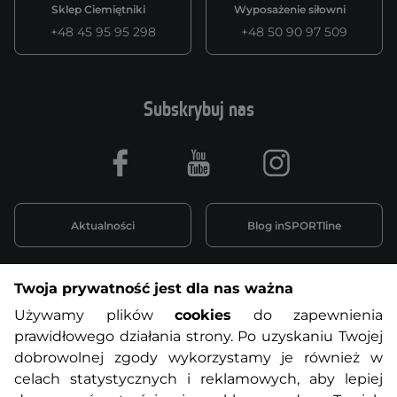
Sklep Ciemiętniki
Wyposażenie siłowni
+48 45 95 95 298
+48 50 90 97 509
Subskrybuj nas
Facebook
Youtube
Instagram
Aktualności
Blog inSPORTline
Twoja prywatność jest dla nas ważna
Informacje o zakupach
Używamy plików
cookies
do zapewnienia
prawidłowego działania strony. Po uzyskaniu Twojej
O nas
Regulamin sklepu
dobrowolnej zgody wykorzystamy je również w
celach statystycznych i reklamowych, aby lepiej