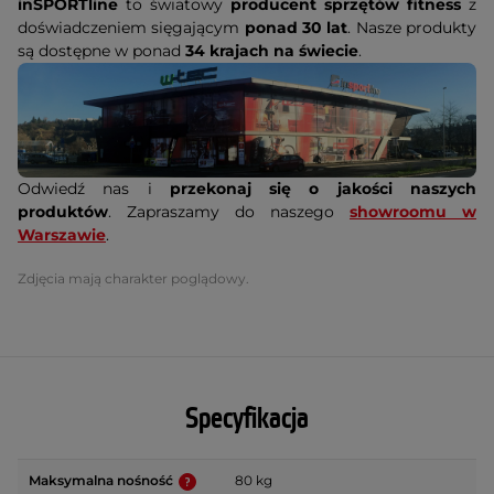
inSPORTline
to światowy
producent sprzętów fitness
z
doświadczeniem sięgającym
ponad 30 lat
. Nasze produkty
są dostępne w ponad
34 krajach na świecie
.
Odwiedź nas i
przekonaj się o jakości naszych
produktów
. Zapraszamy do naszego
showroomu w
Warszawie
.
Zdjęcia mają charakter poglądowy.
Specyfikacja
Maksymalna nośność
80 kg