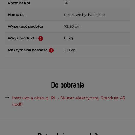
Rozmiar kół
14 ʺ
Hamulce
tarczowe hydrauliczne
Wysokość siodełka
72.50 cm
Waga produktu
61 kg
Maksymalna nośność
160 kg
Do pobrania
Instrukcja obsługi PL - Skuter elektryczny Stardust 45
(.pdf)