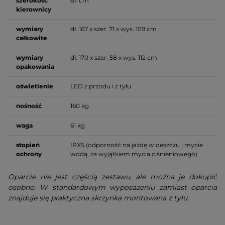
szerokość
67 cm
kierownicy
wymiary
dł. 167 x szer. 71 x wys. 109 cm
całkowite
wymiary
dł. 170 x szer. 58 x wys. 112 cm
opakowania
oświetlenie
LED z przodu i z tyłu
nośność
160 kg
waga
61 kg
stopień
IPX5 (odporność na jazdę w deszczu i mycie
ochrony
wodą, za wyjątkiem mycia ciśnieniowego)
Oparcie nie jest częścią zestawu, ale można je dokupić
osobno. W standardowym wyposażeniu zamiast oparcia
znajduje się praktyczna skrzynka montowana z tyłu.