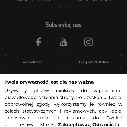
+48 45 95 95 298
+48 50 90 97 509
Subskrybuj nas
Facebook
Youtube
Instagram
Aktualności
Blog inSPORTline
Twoja prywatność jest dla nas ważna
Informacje o zakupach
Używamy plików
cookies
do zapewnienia
prawidłowego działania strony. Po uzyskaniu Twojej
O nas
Regulamin sklepu
dobrowolnej zgody wykorzystamy je również w
celach statystycznych i reklamowych, aby lepiej
dopasować treści i reklamy do Twoich
Polityka prywatności
Koszty przesyłek
zainteresowań. Możesz
Zakceptować
,
Odrzucić
lub