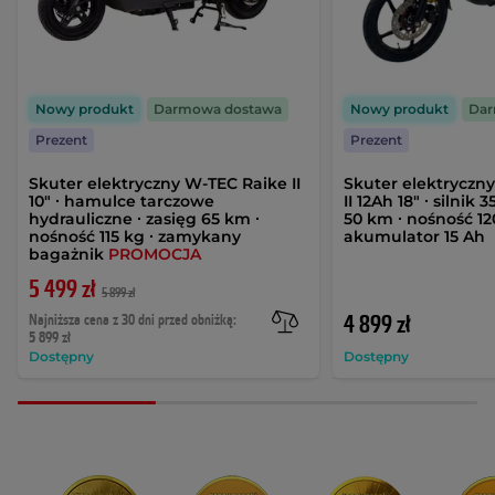
Nowy produkt
Darmowa dostawa
Nowy produkt
Dar
Prezent
Prezent
Skuter elektryczny W-TEC Raike II
Skuter elektryczn
10" ∙ hamulce tarczowe
II 12Ah 18" ∙ silnik
hydrauliczne ∙ zasięg 65 km ∙
50 km ∙ nośność 12
nośność 115 kg ∙ zamykany
akumulator 15 Ah
bagażnik
PROMOCJA
5 499 zł
5 899 zł
Najniższa cena z 30 dni przed obniżką:
4 899 zł
5 899 zł
Dostępny
Dostępny