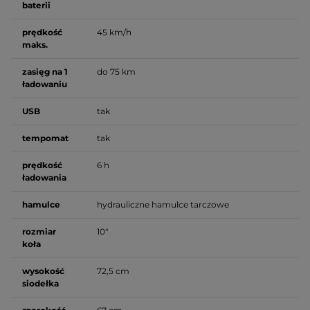
baterii
prędkość
45 km/h
maks.
zasięg na 1
do 75 km
ładowaniu
USB
tak
tempomat
tak
prędkość
6 h
ładowania
hamulce
hydrauliczne hamulce tarczowe
rozmiar
10"
koła
wysokość
72,5 cm
siodełka