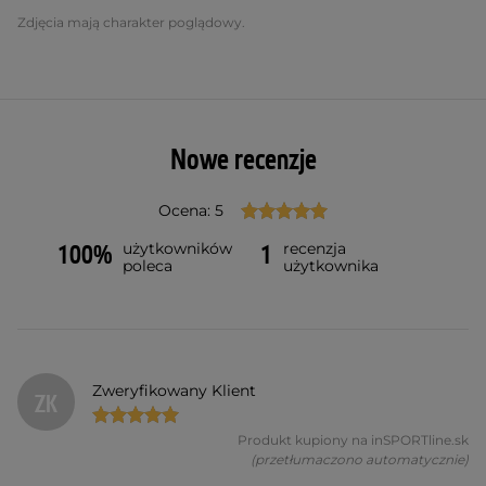
Zdjęcia mają charakter poglądowy.
Nowe recenzje
Ocena: 5
użytkowników
recenzja
100%
1
poleca
użytkownika
Zweryfikowany Klient
ZK
Produkt kupiony na inSPORTline.sk
(przetłumaczono automatycznie)