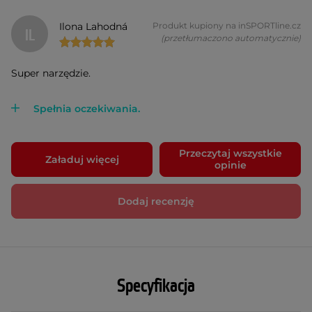
Ilona Lahodná
Produkt kupiony na inSPORTline.cz
IL
(przetłumaczono automatycznie)
Super narzędzie.
Spełnia oczekiwania.
Przeczytaj wszystkie
Załaduj więcej
opinie
Dodaj recenzję
Specyfikacja