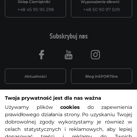
Sklep Ciemiętniki
Wyposażenie siłowni
+48 45 95 95 298
+48 50 90 97 509
Subskrybuj nas
Facebook
Youtube
Instagram
Aktualności
Blog inSPORTline
Twoja prywatność jest dla nas ważna
Informacje o zakupach
Używamy plików
cookies
do zapewnienia
prawidłowego działania strony. Po uzyskaniu Twojej
O nas
Regulamin sklepu
dobrowolnej zgody wykorzystamy je również w
celach statystycznych i reklamowych, aby lepiej
dopasować treści i reklamy do Twoich