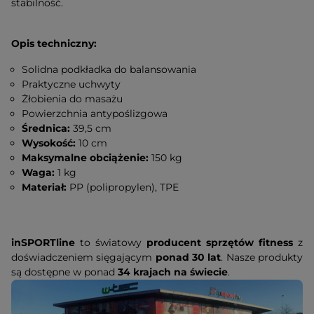
stabilność.
Opis techniczny:
Solidna podkładka do balansowania
Praktyczne uchwyty
Żłobienia do masażu
Powierzchnia antypoślizgowa
Średnica:
39,5 cm
Wysokość:
10 cm
Maksymalne obciążenie:
150 kg
Waga:
1 kg
Materiał:
PP (polipropylen), TPE
inSPORTline
to światowy
producent sprzętów fitness
z
doświadczeniem sięgającym
ponad 30 lat
. Nasze produkty
są dostępne w ponad
34 krajach na świecie
.