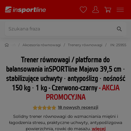
o ćwiczeń
Akcesoria równowagi
Trenery równowagi
IN: 25955
Trener równowagi / platforma do
balansowania inSPORTline Majavo 39,5 cm ∙
stabilizujące uchwyty ∙ antypoślizg ∙ nośność
150 kg ∙ 1 kg - Czerwono-czarny
- AKCJA
PROMOCYJNA
18 nowych recenzji
Solidny trener równowagi do wzmacniania mięśni i
łagodzenia stresu, praktyczne uchwyty, antypoślizgowa
powierzchnia, rowki do masażu.
więcej