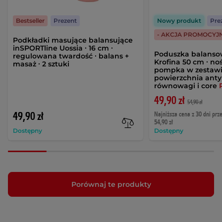
Bestseller
Prezent
Nowy produkt
Pre
- AKCJA PROMOCYJ
Podkładki masujące balansujące
inSPORTline Uossia ∙ 16 cm ∙
Poduszka balanso
regulowana twardość ∙ balans +
Krofina 50 cm ∙ noś
masaż ∙ 2 sztuki
pompka w zestawi
powierzchnia anty
równowagi i core
49,90 zł
54,90 zł
49,90 zł
Najniższa cena z 30 dni prz
54,90 zł
Dostępny
Dostępny
Porównaj te produkty