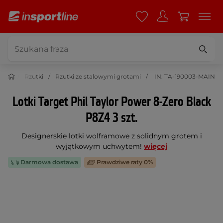
Dart
Rzutki
Rzutki ze stalowymi grotami
IN: TA-190003-MAIN
Lotki Target Phil Taylor Power 8-Zero Black
P8Z4 3 szt.
Designerskie lotki wolframowe z solidnym grotem i
wyjątkowym uchwytem!
więcej
Darmowa dostawa
Prawdziwe raty 0%