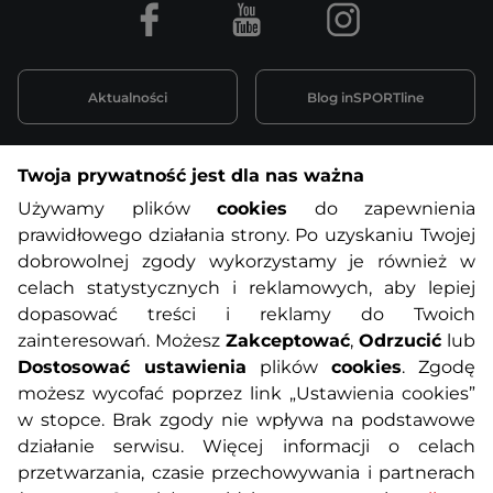
Facebook
Youtube
Instagram
Aktualności
Blog inSPORTline
Twoja prywatność jest dla nas ważna
Informacje o zakupach
Używamy plików
cookies
do zapewnienia
prawidłowego działania strony. Po uzyskaniu Twojej
O nas
Regulamin sklepu
dobrowolnej zgody wykorzystamy je również w
celach statystycznych i reklamowych, aby lepiej
dopasować treści i reklamy do Twoich
Polityka prywatności
Koszty przesyłek
zainteresowań. Możesz
Zakceptować
,
Odrzucić
lub
Dostosować ustawienia
plików
cookies
. Zgodę
Metody płatności
Program lojalnościowy
możesz wycofać poprzez link „Ustawienia cookies”
w stopce. Brak zgody nie wpływa na podstawowe
działanie serwisu. Więcej informacji o celach
Usługi dodatkowe
Reklamacje i serwis
przetwarzania, czasie przechowywania i partnerach