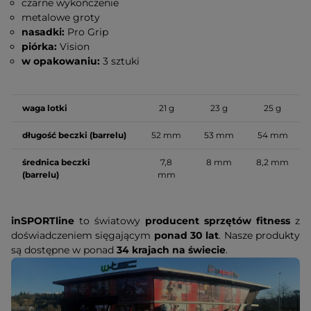
czarne wykończenie
metalowe groty
nasadki:
Pro Grip
piórka:
Vision
w opakowaniu:
3 sztuki
waga lotki
21 g
23 g
25 g
długość beczki (barrelu)
52 mm
53 mm
54 mm
średnica beczki
7,8
8 mm
8,2 mm
(barrelu)
mm
inSPORTline
to światowy
producent sprzętów fitness
z
doświadczeniem sięgającym
ponad 30 lat
. Nasze produkty
są dostępne w ponad
34 krajach na świecie
.