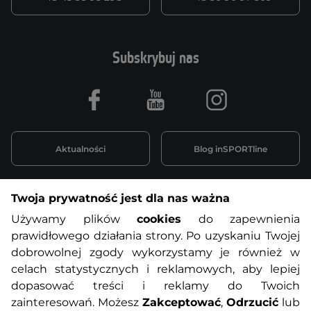
Subskrybuj nas
Facebook
Youtube
Instagram
Aktualności
Blog inSPORTline
Twoja prywatność jest dla nas ważna
Informacje o zakupach
Używamy plików
cookies
do zapewnienia
prawidłowego działania strony. Po uzyskaniu Twojej
O nas
Regulamin sklepu
dobrowolnej zgody wykorzystamy je również w
celach statystycznych i reklamowych, aby lepiej
dopasować treści i reklamy do Twoich
Polityka prywatności
Koszty przesyłek
zainteresowań. Możesz
Zakceptować
,
Odrzucić
lub