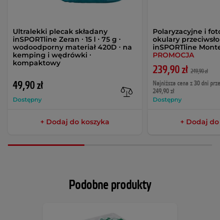
Ultralekki plecak składany
Polaryzacyjne i f
inSPORTline Zeran ∙ 15 l ∙ 75 g ∙
okulary przeciwsł
wodoodporny materiał 420D ∙ na
inSPORTline Monte
kemping i wędrówki ∙
PROMOCJA
kompaktowy
239,90 zł
249,90 zł
49,90 zł
Najniższa cena z 30 dni prz
249,90 zł
Dostępny
Dostępny
+ Dodaj do koszyka
+ Dodaj do
Podobne produkty