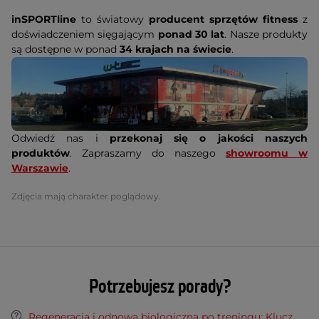
inSPORTline
to światowy
producent sprzętów fitness
z
doświadczeniem sięgającym
ponad 30 lat
. Nasze produkty
są dostępne w ponad
34 krajach na świecie
.
Odwiedź nas i
przekonaj się o jakości naszych
produktów
. Zapraszamy do naszego
showroomu w
Warszawie
.
Zdjęcia mają charakter poglądowy.
Potrzebujesz porady?
Regeneracja i odnowa biologiczna po treningu: Klucz