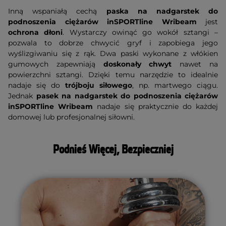
Inną wspaniałą cechą
paska na nadgarstek do
podnoszenia ciężarów inSPORTline Wribeam
jest
ochrona dłoni
. Wystarczy owinąć go wokół sztangi –
pozwala to dobrze chwycić gryf i zapobiega jego
wyślizgiwaniu się z rąk. Dwa paski wykonane z włókien
gumowych zapewniają
doskonały chwyt
nawet na
powierzchni sztangi. Dzięki temu narzędzie to idealnie
nadaje się do
trójboju siłowego
, np. martwego ciągu.
Jednak
pasek na nadgarstek do
podnoszenia ciężarów
inSPORTline Wribeam
nadaje się praktycznie do każdej
domowej lub profesjonalnej siłowni.
Podnieś Więcej, Bezpieczniej