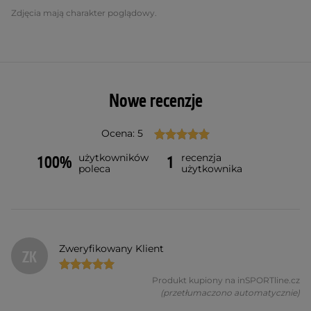
Zdjęcia mają charakter poglądowy.
Nowe recenzje
Ocena: 5
użytkowników
recenzja
100%
1
poleca
użytkownika
Zweryfikowany Klient
ZK
Produkt kupiony na inSPORTline.cz
(przetłumaczono automatycznie)