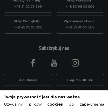
Magazyn centralny
Sklep Warszawa
+48 51 02 75 999
+48 50 96 02 509
Sklep Ciemiętniki
Wyposażenie siłowni
+48 45 95 95 298
+48 50 90 97 509
Subskrybuj nas
Facebook
Youtube
Instagram
Aktualności
Blog inSPORTline
Twoja prywatność jest dla nas ważna
Informacje o zakupach
Używamy plików
cookies
do zapewnienia