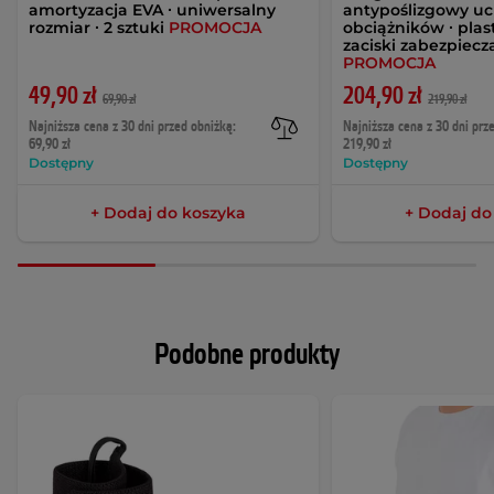
amortyzacja EVA ∙ uniwersalny
antypoślizgowy uc
rozmiar ∙ 2 sztuki
PROMOCJA
obciążników ∙ plas
zaciski zabezpiecz
PROMOCJA
49,90 zł
204,90 zł
69,90 zł
219,90 zł
Najniższa cena z 30 dni przed obniżką:
Najniższa cena z 30 dni prz
69,90 zł
219,90 zł
Dostępny
Dostępny
+ Dodaj do koszyka
+ Dodaj do
Podobne produkty