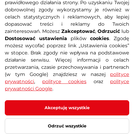
prawidłowego działania strony. Po uzyskaniu Twojej
O nas
Regulamin sklepu
dobrowolnej zgody wykorzystamy je również w
celach statystycznych i reklamowych, aby lepiej
dopasować treści i reklamy do Twoich
Polityka prywatności
Koszty przesyłek
zainteresowań. Możesz
Zakceptować
,
Odrzucić
lub
Dostosować ustawienia
plików
cookies
. Zgodę
Metody płatności
Program lojalnościowy
możesz wycofać poprzez link „Ustawienia cookies”
w stopce. Brak zgody nie wpływa na podstawowe
działanie serwisu. Więcej informacji o celach
Usługi dodatkowe
Reklamacje i serwis
przetwarzania, czasie przechowywania i partnerach
(w tym Google) znajdziesz w naszej
polityce
Formularz kontaktowy
Wyposażenie siłowni
prywatności
,
polityce cookies
oraz
polityce
prywatności Google
.
Zamówienia publiczne
Odstąpienie od umowy
Akceptuję wszystkie
Odrzuć wszystkie