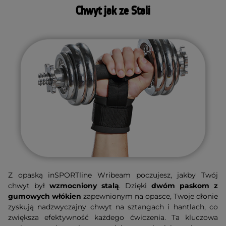
Chwyt jak ze Stali
Z opaską inSPORTline Wribeam poczujesz, jakby Twój
chwyt był
wzmocniony stalą
. Dzięki
dwóm paskom z
gumowych włókien
zapewnionym na opasce, Twoje dłonie
zyskują nadzwyczajny chwyt na sztangach i hantlach, co
zwiększa efektywność każdego ćwiczenia. Ta kluczowa