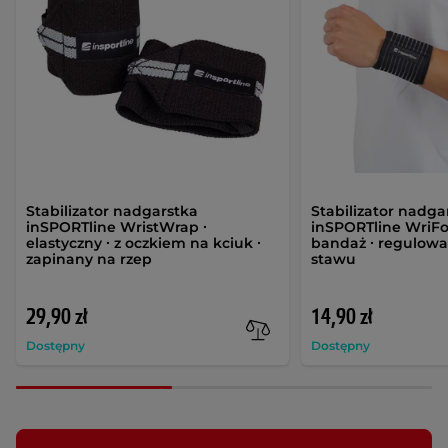
Stabilizator nadgarstka
Stabilizator nadga
inSPORTline WristWrap ∙
inSPORTline WriFor
elastyczny ∙ z oczkiem na kciuk ∙
bandaż ∙ regulowa
zapinany na rzep
stawu
29,90 zł
14,90 zł
Dostępny
Dostępny