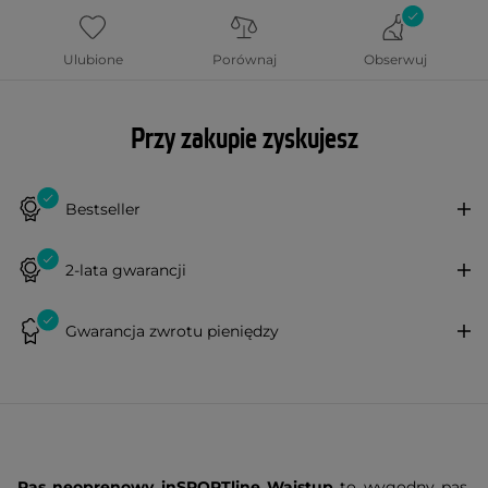
Ulubione
Porównaj
Obserwuj
Przy zakupie zyskujesz
Bestseller
2-lata gwarancji
Gwarancja zwrotu pieniędzy
Pas neoprenowy inSPORTline Waistup
to wygodny pas,