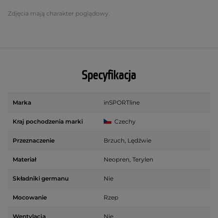
Zdjęcia mają charakter poglądowy.
Specyfikacja
Marka
inSPORTline
Kraj pochodzenia marki
Czechy
Przeznaczenie
Brzuch, Lędźwie
Materiał
Neopren, Terylen
Składniki germanu
Nie
Mocowanie
Rzep
Wentylacja
Nie