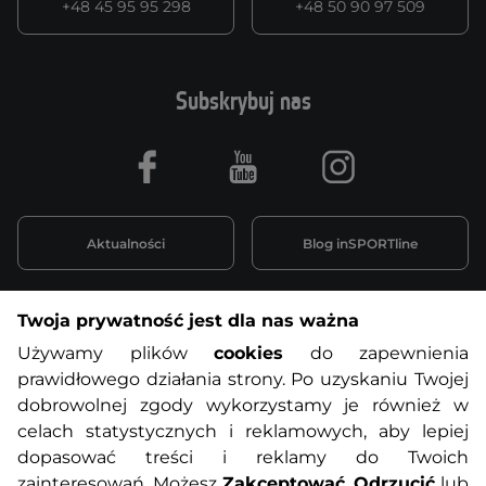
+48 45 95 95 298
+48 50 90 97 509
Subskrybuj nas
Facebook
Youtube
Instagram
Aktualności
Blog inSPORTline
Twoja prywatność jest dla nas ważna
Informacje o zakupach
Używamy plików
cookies
do zapewnienia
prawidłowego działania strony. Po uzyskaniu Twojej
O nas
Regulamin sklepu
dobrowolnej zgody wykorzystamy je również w
celach statystycznych i reklamowych, aby lepiej
dopasować treści i reklamy do Twoich
Polityka prywatności
Koszty przesyłek
zainteresowań. Możesz
Zakceptować
,
Odrzucić
lub