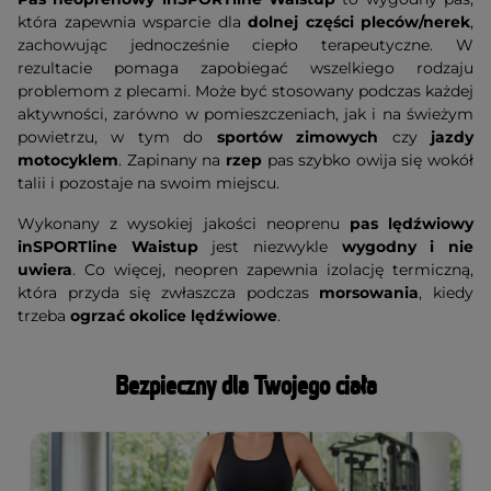
która zapewnia wsparcie dla
dolnej części pleców/nerek
,
zachowując jednocześnie ciepło terapeutyczne. W
rezultacie pomaga zapobiegać wszelkiego rodzaju
problemom z plecami. Może być stosowany podczas każdej
aktywności, zarówno w pomieszczeniach, jak i na świeżym
powietrzu, w tym do
sportów zimowych
czy
jazdy
motocyklem
. Zapinany na
rzep
pas szybko owija się wokół
talii i pozostaje na swoim miejscu.
Wykonany z wysokiej jakości neoprenu
pas lędźwiowy
inSPORTline Waistup
jest niezwykle
wygodny i nie
uwiera
. Co więcej, neopren zapewnia izolację termiczną,
która przyda się zwłaszcza podczas
morsowania
, kiedy
trzeba
ogrzać okolice lędźwiowe
.
Bezpieczny dla Twojego ciała