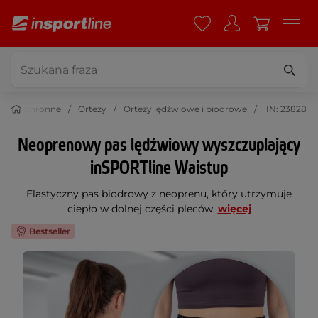
enie ochronne
Ortezy
Ortezy lędźwiowe i biodrowe
IN: 23828
Neoprenowy pas lędźwiowy wyszczuplający
inSPORTline Waistup
Elastyczny pas biodrowy z neoprenu, który utrzymuje
ciepło w dolnej części pleców.
więcej
Bestseller