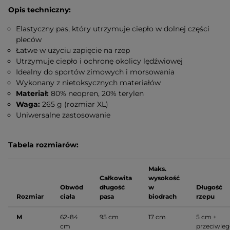
Opis techniczny:
Elastyczny pas, który utrzymuje ciepło w dolnej części
pleców
Łatwe w użyciu zapięcie na rzep
Utrzymuje ciepło i ochronę okolicy lędźwiowej
Idealny do sportów zimowych i morsowania
Wykonany z nietoksycznych materiałów
Materiał:
80% neopren, 20% terylen
Waga:
265 g (rozmiar XL)
Uniwersalne zastosowanie
Tabela rozmiarów:
Maks.
Całkowita
wysokość
Obwód
długość
w
Długość
Rozmiar
ciała
pasa
biodrach
rzepu
M
62-84
95 cm
17 cm
5 cm +
cm
przeciwleg