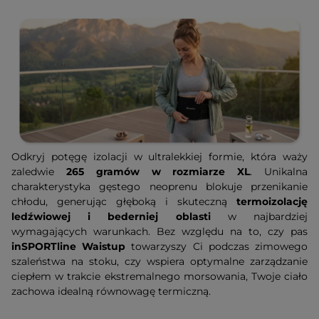
Odkryj potęgę izolacji w ultralekkiej formie, która waży
zaledwie
265 gramów w rozmiarze XL
. Unikalna
charakterystyka gęstego neoprenu blokuje przenikanie
chłodu, generując głęboką i skuteczną
termoizolację
ledźwiowej i bederniej oblasti
w najbardziej
wymagających warunkach. Bez względu na to, czy pas
inSPORTline Waistup
towarzyszy Ci podczas zimowego
szaleństwa na stoku, czy wspiera optymalne zarządzanie
ciepłem w trakcie ekstremalnego morsowania, Twoje ciało
zachowa idealną równowagę termiczną.