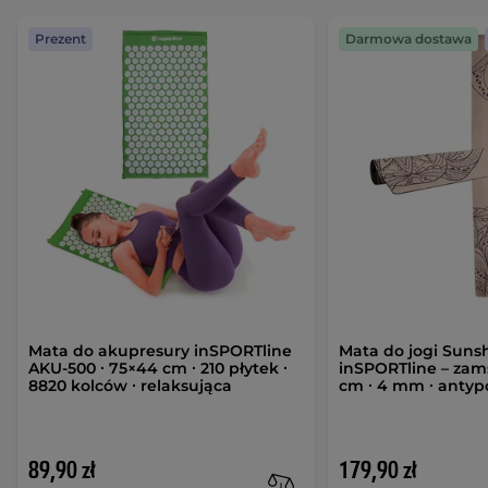
Prezent
Darmowa dostawa
Mata do akupresury inSPORTline
Mata do jogi Suns
AKU-500 ∙ 75×44 cm ∙ 210 płytek ∙
inSPORTline – zam
8820 kolców ∙ relaksująca
cm ∙ 4 mm ∙ antyp
89,90 zł
179,90 zł