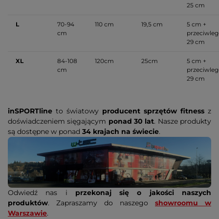
25 cm
L
70-94
110 cm
19,5 cm
5 cm +
cm
przeciwleg
29 cm
XL
84-108
120cm
25cm
5 cm +
cm
przeciwleg
29 cm
inSPORTline
to światowy
producent sprzętów fitness
z
doświadczeniem sięgającym
ponad 30 lat
. Nasze produkty
są dostępne w ponad
34 krajach na świecie
.
Odwiedź nas i
przekonaj się o jakości naszych
produktów
. Zapraszamy do naszego
showroomu w
Warszawie
.