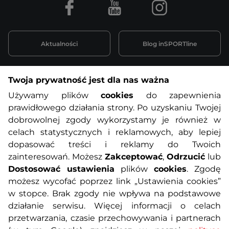
Facebook
Youtube
Instagram
Aktualności
Blog inSPORTline
Twoja prywatność jest dla nas ważna
Informacje o zakupach
Używamy plików
cookies
do zapewnienia
prawidłowego działania strony. Po uzyskaniu Twojej
O nas
Regulamin sklepu
dobrowolnej zgody wykorzystamy je również w
celach statystycznych i reklamowych, aby lepiej
dopasować treści i reklamy do Twoich
Polityka prywatności
Koszty przesyłek
zainteresowań. Możesz
Zakceptować
,
Odrzucić
lub
Dostosować ustawienia
plików
cookies
. Zgodę
Metody płatności
Program lojalnościowy
możesz wycofać poprzez link „Ustawienia cookies”
w stopce. Brak zgody nie wpływa na podstawowe
działanie serwisu. Więcej informacji o celach
Usługi dodatkowe
Reklamacje i serwis
przetwarzania, czasie przechowywania i partnerach