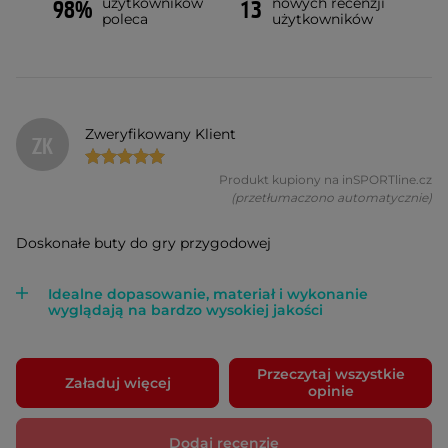
użytkowników
nowych recenzji
98%
13
poleca
użytkowników
Zweryfikowany Klient
ZK
Produkt kupiony na inSPORTline.cz
(przetłumaczono automatycznie)
Doskonałe buty do gry przygodowej
Idealne dopasowanie, materiał i wykonanie
wyglądają na bardzo wysokiej jakości
Przeczytaj wszystkie
Załaduj więcej
opinie
Dodaj recenzję