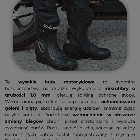
Te
wysokie buty motocyklowe
to synonim
bezpieczeństwa na drodze. Wykonane z
mikrofibry o
grubości 1.8 mm
, oferują solidną ochronę stopy.
Wzmocniona pięta i kostka, w połączeniu z
ochraniaczami
goleni i pięty
, absorbują energię uderzeń, minimalizując
ryzyko kontuzji. Dodatkowe
wzmocnienie w obszarze
zmiany biegów
chroni przed przetarciami i wydłuża
żywotność butów. Poczuj spokój ducha, wiedząc, że każdy
element tych butów został zaprojektowany z myślą o