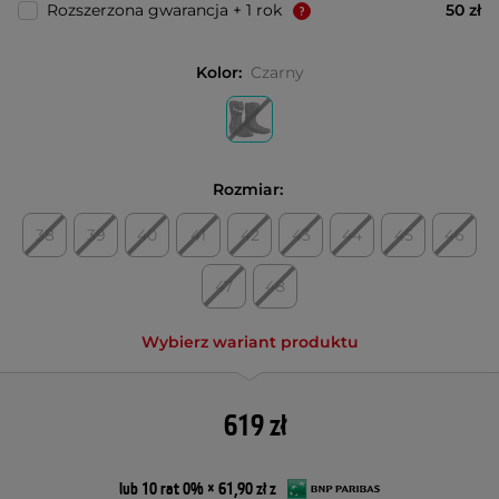
Rozszerzona gwarancja + 1 rok
50 zł
Kolor:
Czarny
Rozmiar:
38
39
40
41
42
43
44
45
46
47
48
Wybierz wariant produktu
619 zł
lub 10 rat 0% × 61,90 zł z