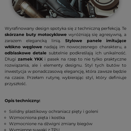
Wyrafinowany design spotyka się z techniczną perfekcją. Te
skórzane buty motocyklowe
wyróżniają się agresywną, a
zarazem elegancką linią.
Stylowe panele imitujące
włókno węglowe
nadają im nowoczesnego charakteru, a
odblaskowe detale
subtelnie podkreślają ich unikalność.
Długi
zamek YKK
i pasek na rzep to nie tylko praktyczne
rozwiązania, ale i elementy designu. Styl tych butów to
inwestycja w ponadczasową elegancję, która zawsze będzie
na czasie. Przełam rutynę, wybierając styl, który definiuje
przyszłość.
Opis techniczny:
Solidny plastikowy ochraniacz pięty i goleni
Wzmocniona pięta i kostka
Wzmocnione na dźwigni zmiany biegów
Wymienne suwaki z TPU