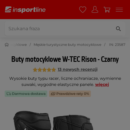
ty motocyklowe
Męskie turystyczne buty motocyklowe
IN: 23587
Buty motocyklowe W-TEC Rison - Czarny
13 nowych recenzji
Wysokie buty typu racer, liczne ochraniacze, wymienne
suwaki, wygodne elastyczne panele.
więcej
Darmowa dostawa
Prawdziwe raty 0%