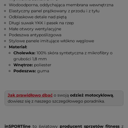
Wodoodporna, oddychająca membrana wewnętrzna
Elastyczny panel prążkowany z przodu i z tyłu
Odblaskowe detale nad piętą
Długi suwak YKK i pasek na rzep
Małe otwory wentylacyjne
Podeszwa antypoślizgowa
Stylowe panele imitujące włókno węglowe
Materiał:
Cholewka:
100% skóra syntetyczna z mikrofibry o
grubości 1,8 mm
Wnętrze:
poliester
Podeszwa:
guma
Jak prawidłowo dbać
o swoją
odzież motocyklową
,
dowiesz się z naszego szczegółowego poradnika.
inSPORTline
to światowy
producent sprzętów fitness
z