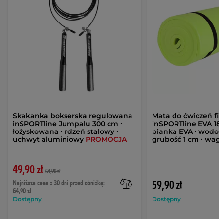
Skakanka bokserska regulowana
Mata do ćwiczeń f
inSPORTline Jumpalu 300 cm ∙
inSPORTline EVA 1
łożyskowana ∙ rdzeń stalowy ∙
pianka EVA ∙ wodo
uchwyt aluminiowy
PROMOCJA
grubość 1 cm ∙ wa
49,90 zł
64,90 zł
Najniższa cena z 30 dni przed obniżką:
59,90 zł
64,90 zł
Dostępny
Dostępny