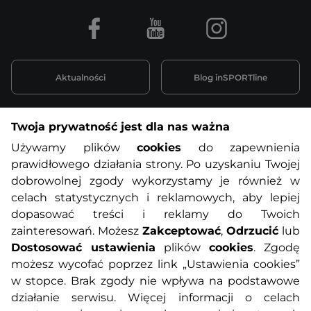
Facebook
Youtube
Instagram
Aktualności
Blog inSPORTline
Twoja prywatność jest dla nas ważna
Informacje o zakupach
Używamy plików
cookies
do zapewnienia
prawidłowego działania strony. Po uzyskaniu Twojej
O nas
Regulamin sklepu
dobrowolnej zgody wykorzystamy je również w
celach statystycznych i reklamowych, aby lepiej
dopasować treści i reklamy do Twoich
Polityka prywatności
Koszty przesyłek
zainteresowań. Możesz
Zakceptować
,
Odrzucić
lub
Dostosować ustawienia
plików
cookies
. Zgodę
Metody płatności
Program lojalnościowy
możesz wycofać poprzez link „Ustawienia cookies”
w stopce. Brak zgody nie wpływa na podstawowe
działanie serwisu. Więcej informacji o celach
Usługi dodatkowe
Reklamacje i serwis