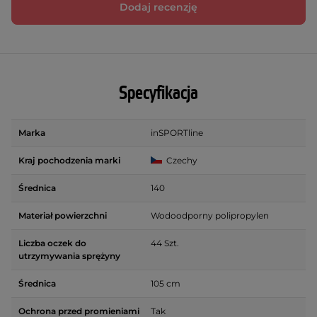
Dodaj recenzję
Specyfikacja
Marka
inSPORTline
Kraj pochodzenia marki
Czechy
Średnica
140
Materiał powierzchni
Wodoodporny polipropylen
Liczba oczek do
44 Szt.
utrzymywania sprężyny
Średnica
105 cm
Ochrona przed promieniami
Tak