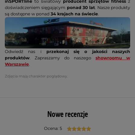
inSPORTline
to światowy
producent sprzętów fitness
z
doświadczeniem sięgającym
ponad 30 lat
. Nasze produkty
są dostępne w ponad
34 krajach na świecie
.
Odwiedź nas i
przekonaj się o jakości naszych
produktów
. Zapraszamy do naszego
showroomu w
Warszawie
.
Zdjęcia mają charakter poglądowy.
Nowe recenzje
Ocena: 5