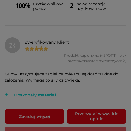
użytkowników
nowe recenzje
100%
2
poleca
użytkowników
Zweryfikowany Klient
ZK
Produkt kupiony na inSPORTline.sk
(przetłumaczono automatycznie)
Gumy utrzymujące żagiel na miejscu są dość trudne do
założenia. Wymaga to siły człowieka.
Doskonały materiał.
Przeczytaj wszystkie
Załaduj więcej
opinie