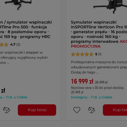
on / symulator wspinaczki
Symulator wspinaczki
Tline Pro 500 ∙ funkcja
inSPORTline Verticon Pro 1
ra ∙ 8 poziomów oporu ∙
∙ generator prądu ∙ 16 poz
ć 159 kg ∙ programy HRC
oporu ∙ nośność 160 kg ∙
programy interwałowe
AK
4.7
(3)
PROMOCYJNA
or wspinaczki i stepper w
5
(1)
 oferujący wyjątkowy wybór
Profesjonalna maszyna do ćwicz
mów …
wbudowanym generatorem prąd
Dodaj do tego …
16 999 zł
20 499 zł
Najniższa cena z 30 dni przed obniżką:
 zł
20 499 zł
 – 11.8. u Ciebie
Dostępny – 11.8. u Ciebie
Kup teraz
Kup te