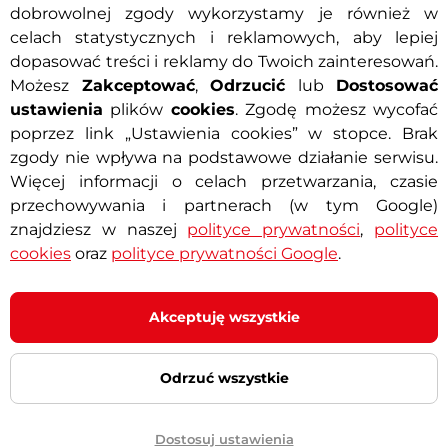
 …
stepowanie, …
dobrowolnej zgody wykorzystamy je również w
 zł
celach statystycznych i reklamowych, aby lepiej
2 299 zł
dopasować treści i reklamy do Twoich zainteresowań.
cena z 30 dni przed obniżką:
-13%
789 zł
Możesz
Zakceptować
,
Odrzucić
lub
Dostosować
 – 11.8. u Ciebie
Dostępny – 11.8. u Ciebie
ustawienia
plików
cookies
. Zgodę możesz wycofać
poprzez link „Ustawienia cookies” w stopce. Brak
Kup teraz
Kup te
zgody nie wpływa na podstawowe działanie serwisu.
Więcej informacji o celach przetwarzania, czasie
przechowywania i partnerach (w tym Google)
znajdziesz w naszej
polityce prywatności
,
polityce
a 0%
Darmowa dostawa
cookies
oraz
polityce prywatności Google
.
t
Akceptuję wszystkie
Odrzuć wszystkie
Dostosuj ustawienia