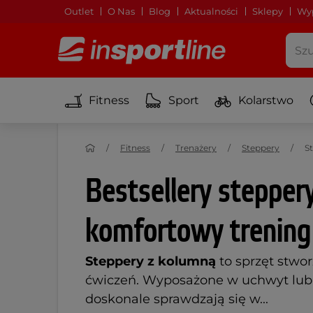
Outlet
O Nas
Blog
Aktualności
Sklepy
Wyp
Fitness
Sport
Kolarstwo
Fitness
Trenażery
Steppery
S
Bestsellery steppery
komfortowy trenin
Steppery z kolumną
to sprzęt stwo
ćwiczeń. Wyposażone w uchwyt lub 
doskonale sprawdzają się w...