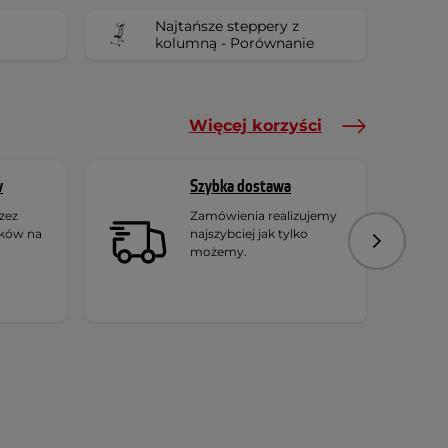
Najtańsze steppery z
kolumną - Porównanie
Więcej korzyści
w
Szybka dostawa
zez
Zamówienia realizujemy
ików na
najszybciej jak tylko
Następny
możemy.