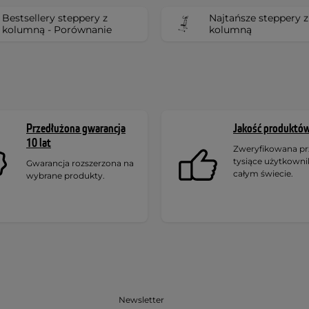
Bestsellery steppery z
Najtańsze steppery z
kolumną - Porównanie
kolumną
Przedłużona gwarancja
Jakość produktó
10 lat
Zweryfikowana pr
tysiące użytkown
Gwarancja rozszerzona na
całym świecie.
wybrane produkty.
Newsletter