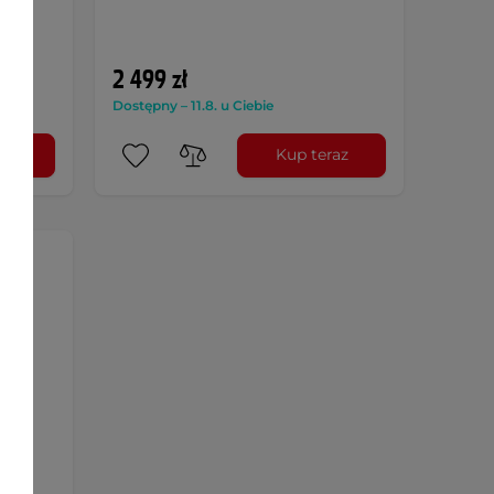
2 499 zł
Dostępny – 11.8. u Ciebie
raz
Kup teraz