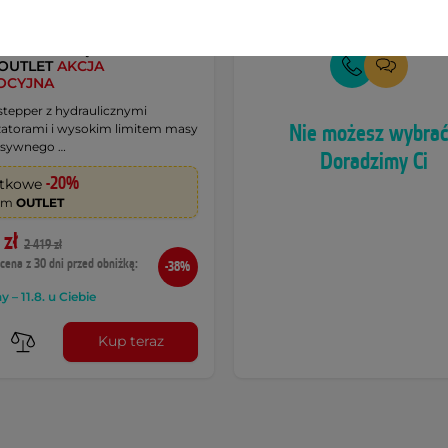
r z kolumną inSPORTline
 OUTLET
AKCJA
OCYJNA
stepper z hydraulicznymi
Nie możesz wybra
atorami i wysokim limitem masy
nsywnego …
Doradzimy Ci
-20%
tkowe
dem
OUTLET
 zł
2 419 zł
cena z 30 dni przed obniżką:
-38%
 – 11.8. u Ciebie
Kup teraz