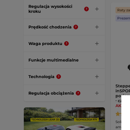
Regulacja wysokości
Raty z
kroku
Prezen
Prędkość chodzenia
Waga produktu
Funkcje multimedialne
Technologia
Steppe
inSPOR
Regulacja obciążenia
poziom
∙ czujn
AKCJA
Solidny 
amortyz