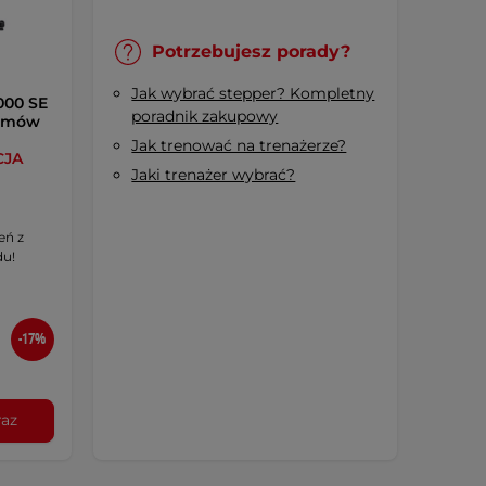
Potrzebujesz porady?
Jak wybrać stepper? Kompletny
000 SE
poradnik zakupowy
iomów
Jak trenować na trenażerze?
CJA
Jaki trenażer wybrać?
eń z
u!
-17%
raz