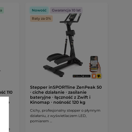
a
Nowość
Gwarancja 10 lat
Raty za 0%
Stepper inSPORTline ZenPeak 50
ść 110
∙ ciche działanie ∙ zasilanie
bateryjne ∙ łączność z Zwift i
wanie
Kinomap ∙ nośność 120 kg
Cichy, profesjonalny stepper o płynnym
działaniu, z wyświetlaczem LED,
pomiarem …
ngu
syczne