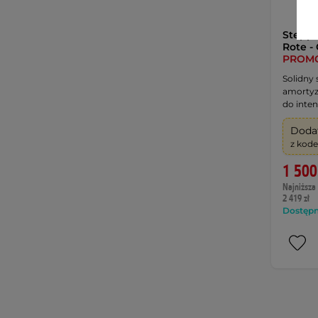
Steppe
Rote -
PROM
Solidny 
amortyz
do inte
Doda
z ko
1 500
Najniższa 
2 419 zł
Dostępny