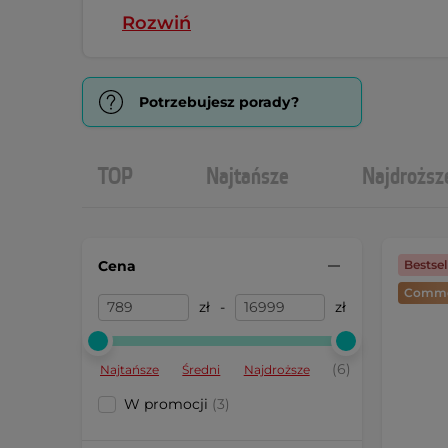
Rozwiń
Potrzebujesz porady?
TOP
Najtańsze
Najdroższ
Cena
Bestsel
Comme
zł
-
zł
(6)
Najtańsze
Średni
Najdroższe
W promocji
(3)