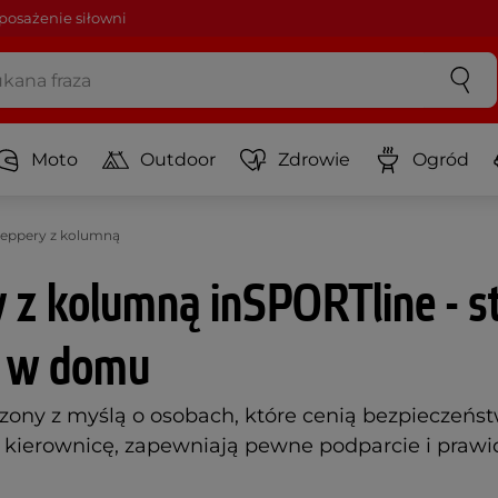
osażenie siłowni
Moto
Outdoor
Zdrowie
Ogród
teppery z kolumną
 z kolumną inSPORTline - st
g w domu
rzony z myślą o osobach, które cenią bezpieczeńs
kierownicę, zapewniają pewne podparcie i prawid