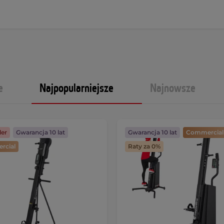
e
Najpopularniejsze
Najnowsze
ler
Gwarancja 10 lat
Gwarancja 10 lat
Commercial
rcial
Raty za 0%