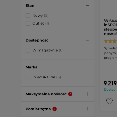
Stan
Nowy
(5)
Vertic
Outlet
(1)
inSPOR
steppe
nośnoś
Dostępność
Symulat
W magazynie
(6)
jednym,
progra
Marka
inSPORTline
(6)
9 219
Dostępny
Maksymalna nośność
Pomiar tętna