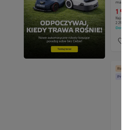
masy do
1 999
Najniższa 
2 299 zł
Dostępny
Raty z
Prezen