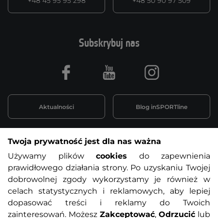
+48 45 95 95 298
+48 50 90 97 509
Subskrybuj nas
Facebook
Youtube
Instagram
Aktualności
Blog inSPORTline
Twoja prywatność jest dla nas ważna
Informacje o zakupach
Używamy plików
cookies
do zapewnienia
prawidłowego działania strony. Po uzyskaniu Twojej
O nas
Regulamin sklepu
dobrowolnej zgody wykorzystamy je również w
celach statystycznych i reklamowych, aby lepiej
dopasować treści i reklamy do Twoich
Polityka prywatności
Koszty przesyłek
zainteresowań. Możesz
Zakceptować
,
Odrzucić
lub