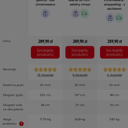
gwintu ∙ stal
talerze 30 mm ∙
chromowana ∙
chromowana
solidny chwyt
antypoślizg ∙ z
zaciskami
289,90 zł
269,90 zł
259,90 zł
Cena
Szczegóły
Szczegóły
Szczegóły
produktu
produktu
produktu
Recenzje
13 recenzje
6 recenzje
4 recenzje
Średnica gryfu
30 mm
30 mm
30 mm
Długość gryfu
220 cm
167 cm
86 cm
Długość tulei
38 cm
27 cm
20 cm
na obciążenie
Waga
11.79 kg
8.58 kg
9.81 kg
produktu