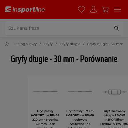
ess
Trening siłowy
Gryfy
Gryfy długie
Gryfy długie - 30 mm
Gryfy długie - 30 mm - Porównanie
Gryf prosty
Gryf prosty 167 cm
Gryf izolowany
inSPORTline RB-84
inSPORTline RB-66
triceps RB-34T
220 cm ∙ średnica
∙ uchwyty
inSPORTline ∙
30 mm ∙ bez
ryflowane ∙ na
rozstaw 19 cm ∙ sta