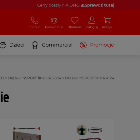
Ceny poszły NA DNO 🌊
Sprawdź tutaj
Kontakt
Porównanie
Ulubione
Zaloguj
Koszyk
Dzieci
Commercial
Promocje
03
x
Drążek inSPORTline HR5004
x
Drążek inSPORTline RK124
ie