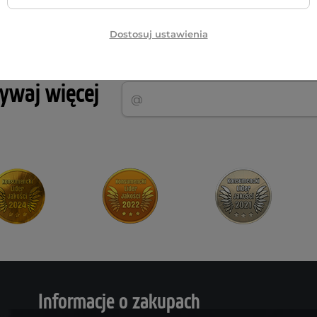
Dostosuj ustawienia
Najnowsze wiadomości – sprawdź teraz
rywaj więcej
Informacje o zakupach