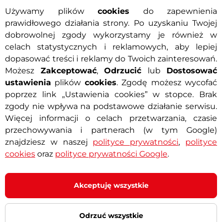
Używamy plików
cookies
do zapewnienia
75-90 cm
63-91 cm
prawidłowego działania strony. Po uzyskaniu Twojej
dobrowolnej zgody wykorzystamy je również w
celach statystycznych i reklamowych, aby lepiej
dopasować treści i reklamy do Twoich zainteresowań.
100 kg
Możesz
Zakceptować
,
Odrzucić
lub
Dostosować
Drzwiowy , Uniwersalny
Drzwiowy
ustawienia
plików
cookies
. Zgodę możesz wycofać
poprzez link „Ustawienia cookies” w stopce. Brak
zgody nie wpływa na podstawowe działanie serwisu.
Więcej informacji o celach przetwarzania, czasie
przechowywania i partnerach (w tym Google)
znajdziesz w naszej
polityce prywatności
,
polityce
cookies
oraz
polityce prywatności Google
.
Akceptuję wszystkie
Domowa
Domowa
Odrzuć wszystkie