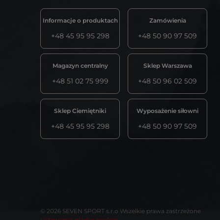
Informacje o produktach
Zamówienia
+48 45 95 95 298
+48 50 90 97 509
Magazyn centralny
Sklep Warszawa
+48 51 02 75 999
+48 50 96 02 509
Sklep Ciemiętniki
Wyposażenie siłowni
+48 45 95 95 298
+48 50 90 97 509
© 2026 SEVEN SPORT s.r.o Wszelkie prawa zastrzeżone
Ustawienia plików cookies