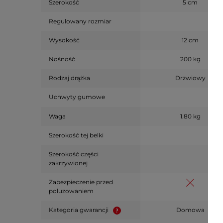
Szerokość
5 cm
Regulowany rozmiar
Wysokość
12 cm
Nośność
200 kg
Rodzaj drążka
Drzwiowy
Uchwyty gumowe
Waga
1.80 kg
Szerokość tej belki
Szerokość części
zakrzywionej
Zabezpieczenie przed
poluzowaniem
Kategoria gwarancji
Domowa