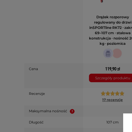
Drążek rozporowy
regulowany do drzwi
inSPORTline RK72 ∙ zak
69–107 cm ∙ stalowa
konstrukcja ∙ nośność 
kg ∙ poziomica
119,90 zł
Cena
Szczegóły produktu
Recenzje
17 recenzje
Maksymalna nośność
Długość
107 cm