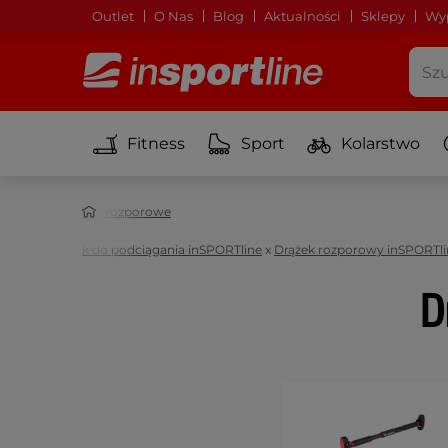
Outlet
O Nas
Blog
Aktualności
Sklepy
Wyp
Fitness
Sport
Kolarstwo
gania
Drążki rozporowe
e RK72
x
Drążek do podciągania inSPORTline
x
Drążek rozporowy inSPORTli
D