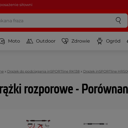
osażenie siłowni
Moto
Outdoor
Zdrowie
Ogród
ne
x
Drążek do podciągania inSPORTline RK138
x
Drążek inSPORTline HR50
rążki rozporowe - Porównan