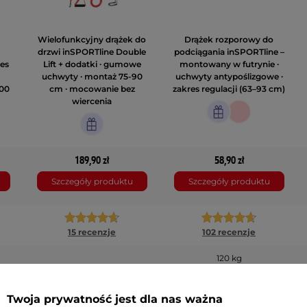
Wielofunkcyjny drążek do
Drążek rozporowy do
drzwi inSPORTline Double
podciągania inSPORTline –
res
Lift + dodatki ∙ gumowe
montowany w futrynie ∙
uchwyty ∙ montaż 75-90
uchwyty antypoślizgowe ∙
200
cm ∙ mocowanie bez
zakres regulacji (63–93 cm)
wiercenia
189,90 zł
58,90 zł
Szczegóły produktu
Szczegóły produktu
15 recenzje
102 recenzje
120 kg
Twoja prywatność jest dla nas ważna