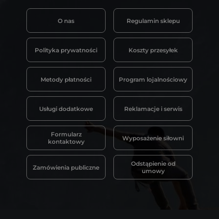
O nas
Regulamin sklepu
Polityka prywatności
Koszty przesyłek
Metody płatności
Program lojalnościowy
Usługi dodatkowe
Reklamacje i serwis
Formularz
Wyposażenie siłowni
kontaktowy
Odstąpienie od
Zamówienia publiczne
umowy