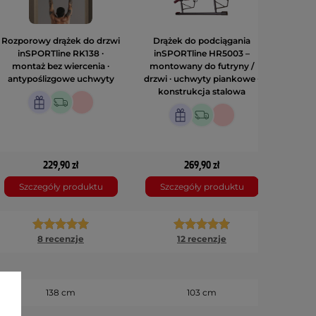
Rozporowy drążek do drzwi
Drążek do podciągania
Drążek
inSPORTline RK138 ∙
inSPORTline HR5003 –
inSP
montaż bez wiercenia ∙
montowany do futryny /
syste
antypoślizgowe uchwyty
drzwi ∙ uchwyty piankowe ∙
rozkła
konstrukcja stalowa
229,90 zł
269,90 zł
Szczegóły produktu
Szczegóły produktu
Szc
8 recenzje
12 recenzje
138 cm
103 cm