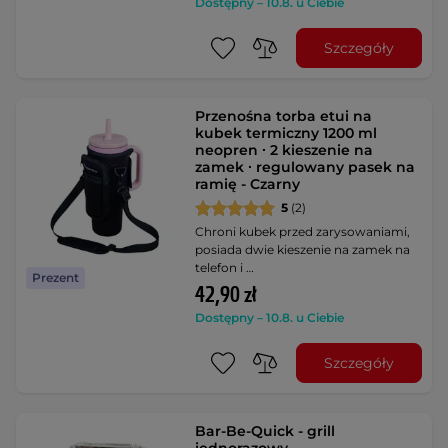
Dostępny – 10.8. u Ciebie
Szczegóły
Przenośna torba etui na
kubek termiczny 1200 ml
neopren ∙ 2 kieszenie na
zamek ∙ regulowany pasek na
ramię - Czarny
5
(2)
Chroni kubek przed zarysowaniami,
posiada dwie kieszenie na zamek na
telefon i …
Prezent
42,90 zł
Dostępny – 10.8. u Ciebie
Szczegóły
Bar-Be-Quick - grill