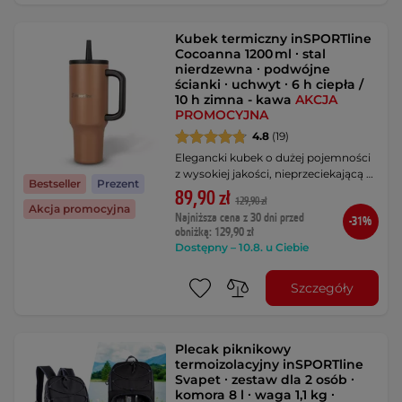
Kubek termiczny inSPORTline
Cocoanna 1200 ml ∙ stal
nierdzewna ∙ podwójne
ścianki ∙ uchwyt ∙ 6 h ciepła /
10 h zimna - kawa
AKCJA
PROMOCYJNA
4.8
(19)
Elegancki kubek o dużej pojemności
z wysokiej jakości, nieprzeciekającą …
Bestseller
Prezent
89,90 zł
129,90 zł
Akcja promocyjna
Najniższa cena z 30 dni przed
-31%
obniżką: 129,90 zł
Dostępny – 10.8. u Ciebie
Szczegóły
Plecak piknikowy
termoizolacyjny inSPORTline
Svapet ∙ zestaw dla 2 osób ∙
komora 8 l ∙ waga 1,1 kg ∙