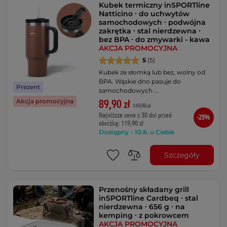
Kubek termiczny inSPORTline
Natticino ∙ do uchwytów
samochodowych ∙ podwójna
zakrętka ∙ stal nierdzewna ∙
bez BPA ∙ do zmywarki - kawa
AKCJA PROMOCYJNA
5
(5)
Kubek ze słomką lub bez, wolny od
BPA. Wąskie dno pasuje do
Prezent
samochodowych …
Akcja promocyjna
89,90 zł
119,90 zł
Najniższa cena z 30 dni przed
-25%
obniżką: 119,90 zł
Dostępny – 10.8. u Ciebie
Szczegóły
Przenośny składany grill
inSPORTline Cardbeq ∙ stal
nierdzewna ∙ 656 g ∙ na
kemping ∙ z pokrowcem
AKCJA PROMOCYJNA