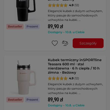
4.9
(12)
Elegancki kubek z dużym uchwytem,
który pasuje do samochodowych
uchwytów na kubki. …
89,90 zł
Bestseller
Prezent
Dostępny – 10.8. u Ciebie
Szczegóły
Kubek termiczny inSPORTline
Teasara 600 ml ∙ stal
nierdzewna ∙ 6 h ciepła / 10 h
zimna - Beżowy
4.9
(12)
Elegancki kubek z dużym uchwytem,
który pasuje do samochodowych
uchwytów na kubki. …
89,90 zł
Bestseller
Prezent
Dostępny – 10.8. u Ciebie