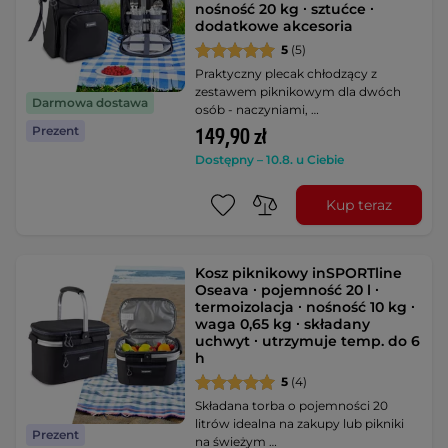
nośność 20 kg ∙ sztućce ∙
dodatkowe akcesoria
5
(5)
Praktyczny plecak chłodzący z
zestawem piknikowym dla dwóch
Darmowa dostawa
osób - naczyniami, …
Prezent
149,90 zł
Dostępny – 10.8. u Ciebie
Kup teraz
Kosz piknikowy inSPORTline
Oseava ∙ pojemność 20 l ∙
termoizolacja ∙ nośność 10 kg ∙
waga 0,65 kg ∙ składany
uchwyt ∙ utrzymuje temp. do 6
h
5
(4)
Składana torba o pojemności 20
litrów idealna na zakupy lub pikniki
Prezent
na świeżym …