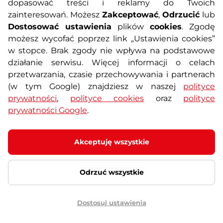
7,90 zł
dopasować treści i reklamy do Twoich
zainteresowań. Możesz
Zakceptować
,
Odrzucić
lub
Dostępny – 10.8. u Ciebie
Dostosować ustawienia
plików
cookies
. Zgodę
Kup teraz
możesz wycofać poprzez link „Ustawienia cookies”
w stopce. Brak zgody nie wpływa na podstawowe
działanie serwisu. Więcej informacji o celach
Wkład chłodzący do torby
przetwarzania, czasie przechowywania i partnerach
izotermicznej inSPORTline
(w tym Google) znajdziesz w naszej
polityce
17,8x12,2x1,2 cm
prywatności
,
polityce cookies
oraz
polityce
4.5
(1)
prywatności Google
.
Wkład chłodzący wielokrotnego
użytku do toreb termicznych, koszy
piknikowych i …
10,90 zł
Akceptuję wszystkie
Dostępny – 10.8. u Ciebie
Odrzuć wszystkie
Kup teraz
Dostosuj ustawienia
Pokrywka nakrętka wieczko
do kubka temicznego