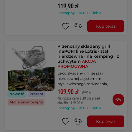
119,90 zł
Dostępny – 10.8. u Ciebie
Kup teraz
Przenośny składany grill
inSPORTline Lotris ∙ stal
nierdzewna ∙ na kemping ∙ z
uchwytem
AKCJA
PROMOCYJNA
Lekki składany grill ze stali
nierdzewnej z systemem
błyskawicznego rozkładania, …
109,90 zł
119,90 zł
Nowość
Prezent
Najniższa cena z 30 dni przed
-8%
Akcja promocyjna
obniżką: 119,90 zł
Dostępny – 10.8. u Ciebie
Kup teraz