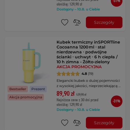
-31%
obniżką: 129,90 zł
Dostępny – 10.8. u Ciebie
Szczegóły
Kubek termiczny inSPORTline
Cocoanna 1200 ml ∙ stal
nierdzewna ∙ podwójne
ścianki ∙ uchwyt ∙ 6 h ciepła /
10 h zimna - Żółto-zielony
AKCJA PROMOCYJNA
4.8
(19)
Elegancki kubek o dużej pojemności
z wysokiej jakości, nieprzeciekającą …
Bestseller
Prezent
89,90 zł
129,90 zł
Akcja promocyjna
Najniższa cena z 30 dni przed
-31%
obniżką: 129,90 zł
Dostępny – 10.8. u Ciebie
Szczegóły