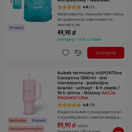
kompaktowy - Niebieski
4.8
(21)
Wodoodporny, niezwykle lekki i łatwy
do spakowania, odpowiedni na
zewnątrz, do …
Prezent
49,90 zł
Dostępny – 10.8. u Ciebie
Szczegóły
Kubek termiczny inSPORTline
Cocoanna 1200 ml ∙ stal
nierdzewna ∙ podwójne
ścianki ∙ uchwyt ∙ 6 h ciepła /
10 h zimna - Różowy
AKCJA
PROMOCYJNA
4.8
(19)
Elegancki kubek o dużej pojemności
z wysokiej jakości, nieprzeciekającą …
Bestseller
Prezent
89,90 zł
129,90 zł
Akcja promocyjna
Najniższa cena z 30 dni przed