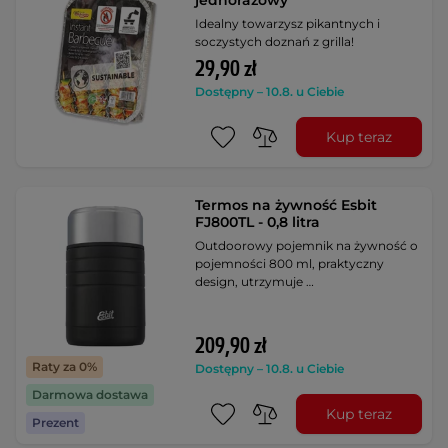
jednorazowy
Idealny towarzysz pikantnych i
soczystych doznań z grilla!
29,90 zł
Dostępny – 10.8. u Ciebie
Kup teraz
Termos na żywność Esbit
FJ800TL - 0,8 litra
Outdoorowy pojemnik na żywność o
pojemności 800 ml, praktyczny
design, utrzymuje …
209,90 zł
Raty za 0%
Dostępny – 10.8. u Ciebie
Darmowa dostawa
Kup teraz
Prezent