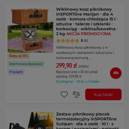
Wiklinowy kosz piknikowy
inSPORTline Marijan ∙ dla 4
osób ∙ komora chłodząca 15 l ∙
sztućce ∙ talerze i szklanki ∙
korkociąg ∙ wiklina/bawełna ∙
2 kg
AKCJA PROMOCYJNA
5
(6)
Wiklinowy kosz piknikowy z 4-
osobowym zestawem sztućców i
Raty za 0%
izolowaną komorą …
Darmowa dostawa
299,90 zł
319,90 zł
Najniższa cena z 30 dni przed
Prezent
-6%
obniżką: 319,90 zł
Dostępny – 10.8. u Ciebie
Kup teraz
Zestaw piknikowy plecak
termoizolacyjny inSPORTline
Sutipan ∙ dla 4 osób ∙ 10 l ∙ z
kocem i naczyniami ∙ nośność