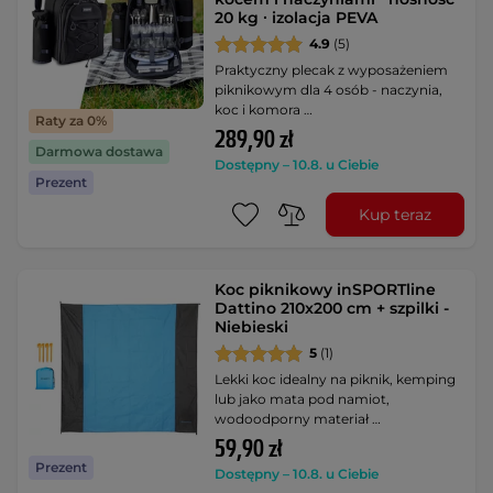
20 kg ∙ izolacja PEVA
4.9
(5)
Praktyczny plecak z wyposażeniem
piknikowym dla 4 osób - naczynia,
koc i komora …
Raty za 0%
289,90 zł
Darmowa dostawa
Dostępny – 10.8. u Ciebie
Prezent
Kup teraz
Koc piknikowy inSPORTline
Dattino 210x200 cm + szpilki -
Niebieski
5
(1)
Lekki koc idealny na piknik, kemping
lub jako mata pod namiot,
wodoodporny materiał …
59,90 zł
Prezent
Dostępny – 10.8. u Ciebie