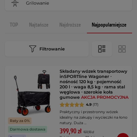
Grilowanie
TOP
Najtańsze
Najdroższe
Najpopularniejsze
Filtrowanie
Składany wózek transportowy
inSPORTline Wagoner ∙
nośność 120 kg ∙ pojemność
200 l ∙ waga 8,5 kg ∙ rama stal
węglowa ∙ szerokie koła
gumowe
AKCJA PROMOCYJNA
4.9
(17)
Praktyczny i przestronny wózek
idealny na zakupy i wycieczki na łono
Raty za 0%
natury. Duża …
Darmowa dostawa
399,90 zł
469,90 zł