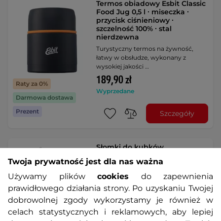
Termos obiadowy Esbit Classic
Food Jug 0,5 l ∙ miseczka ∙
przycisk ciśnieniowy ∙
szczelność 100% ∙ stal
nierdzewna
Turystyczny termos na żywność,
łatwy w obsłudze, wykonany z
wysokiej jakości …
189,90 zł
Raty za 0%
Wyprzedane
Darmowa dostawa
Prezent
Szczegóły
Słomki do kubków
termicznych inSPORTline ∙ ze
Twoja prywatność jest dla nas ważna
szczoteczką czyszczącą ∙ 4 szt. ∙
bez BPA ∙ wielokrotnego
Używamy plików
cookies
do zapewnienia
użytku ∙ bezwonne
prawidłowego działania strony. Po uzyskaniu Twojej
Praktyczne wymienne słomki do
dobrowolnej zgody wykorzystamy je również w
kubków termicznych, łatwe
przycinanie długości, …
celach statystycznych i reklamowych, aby lepiej