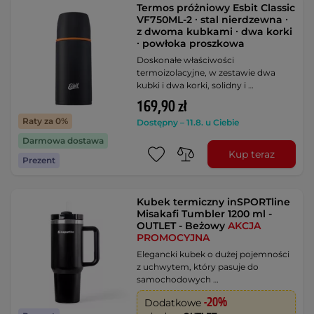
Termos próżniowy Esbit Classic
VF750ML-2 ∙ stal nierdzewna ∙
z dwoma kubkami ∙ dwa korki
∙ powłoka proszkowa
Doskonałe właściwości
termoizolacyjne, w zestawie dwa
kubki i dwa korki, solidny i …
169,90 zł
Raty za 0%
Dostępny – 11.8. u Ciebie
Darmowa dostawa
Kup teraz
Prezent
Kubek termiczny inSPORTline
Misakafi Tumbler 1200 ml -
OUTLET - Beżowy
AKCJA
PROMOCYJNA
Elegancki kubek o dużej pojemności
z uchwytem, który pasuje do
samochodowych …
-20%
Dodatkowe