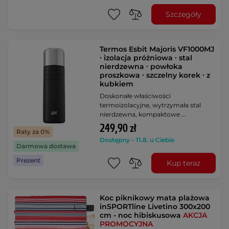
Szczegóły
Termos Esbit Majoris VF1000MJ
∙ izolacja próżniowa ∙ stal
nierdzewna ∙ powłoka
proszkowa ∙ szczelny korek ∙ z
kubkiem
Doskonałe właściwości
termoizolacyjne, wytrzymała stal
nierdzewna, kompaktowe …
249,90 zł
Raty za 0%
Dostępny – 11.8. u Ciebie
Darmowa dostawa
Prezent
Kup teraz
Koc piknikowy mata plażowa
inSPORTline Livetino 300x200
cm - noc hibiskusowa
AKCJA
PROMOCYJNA