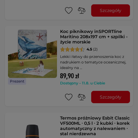
Szczegóły
Koc piknikowy inSPORTline
Maritino 208x197 cm + szpilki -
życie morskie
4.5
(2)
Lekki i łatwy do przenoszenia koc z
nadrukiem o tematyce oceanicznej,
idealny na …
89,90 zł
Prezent
Dostępny – 11.8. u Ciebie
Szczegóły
Termos próżniowy Esbit Classic
VF500ML ∙ 0,5 l ∙ 2 kubki ∙ korek
automatyczny z nalewaniem ∙
stal nierdzewna