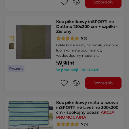
Szczegóły
Koc piknikowy inSPORTline
Dattino 210x200 cm + szpilki -
Zielony
5
(1)
Lekki koc idealny na piknik, kemping
lub jako mata pod namiot,
wodoodporny materiał …
59,90 zł
Prezent
W produkcji – 18.10.2026
Szczegóły
Koc piknikowy mata plażowa
inSPORTline Livetino 300x200
cm - spokojny ocean
AKCJA
PROMOCYJNA
5
(5)