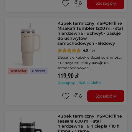
Szczegóły
Kubek termiczny inSPORTline
Misakafi Tumbler 1200 ml ∙ stal
nierdzewna ∙ uchwyt ∙ pasuje
do uchwytów
samochodowych - Beżowy
4.9
(15)
Elegancki kubek o dużej pojemności
z uchwytem, który pasuje do
samochodowych …
Bestseller
Prezent
119,90 zł
Dostępny – 10.8. u Ciebie
Szczegóły
Kubek termiczny inSPORTline
Teasara 600 ml ∙ stal
nierdzewna ∙ 6 h ciepła / 10 h
zimna - Czarny