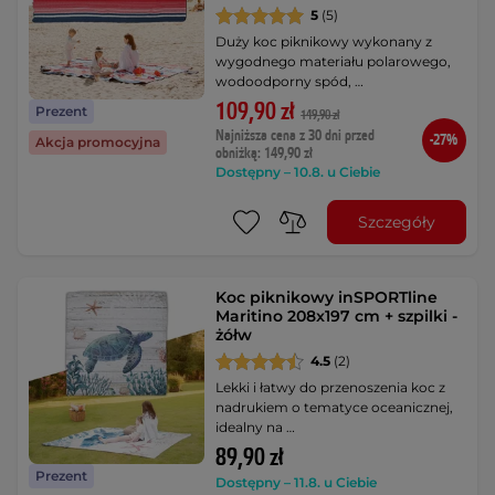
5
(5)
Duży koc piknikowy wykonany z
wygodnego materiału polarowego,
wodoodporny spód, …
109,90 zł
Prezent
149,90 zł
Najniższa cena z 30 dni przed
-27%
Akcja promocyjna
obniżką: 149,90 zł
Dostępny – 10.8. u Ciebie
Szczegóły
Koc piknikowy inSPORTline
Maritino 208x197 cm + szpilki -
żółw
4.5
(2)
Lekki i łatwy do przenoszenia koc z
nadrukiem o tematyce oceanicznej,
idealny na …
89,90 zł
Prezent
Dostępny – 11.8. u Ciebie