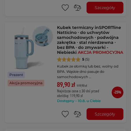
Szczegóły
Kubek termiczny inSPORTline
Natticino ∙ do uchwytów
samochodowych ∙ podwójna
zakrętka ∙ stal nierdzewna ∙
bez BPA ∙ do zmywarki -
Niebieski
AKCJA PROMOCYJNA
5
(5)
Kubek ze słomką lub bez, wolny od
BPA. Wąskie dno pasuje do
Prezent
samochodowych …
Akcja promocyjna
89,90 zł
119,90 zł
Najniższa cena z 30 dni przed
-25%
obniżką: 119,90 zł
Dostępny – 10.8. u Ciebie
Szczegóły