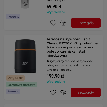
karabińczyka. …
69,90 zł
Wyprzedane
Prezent
Szczegóły
Termos na żywność Esbit
Classic FJ750ML-2 ∙ podwójna
ścianka ∙ w pełni szczelny ∙
pokrywka-miska ∙ stal
nierdzewna
Turystyczny termos na żywność,
łatwy w obsłudze, wykonany z
wysokiej jakości …
199,90 zł
Raty za 0%
Wyprzedane
Darmowa dostawa
Prezent
Szczegóły