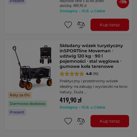
Najniższa cena z 30 dni przed
Prezent
-15%
obniżką: 469,90 zł
Dostępny – 10.8. u Ciebie
Kup teraz
Składany wózek turystyczny
inSPORTline Moveman ∙
udźwig 120 kg ∙ 90 l
pojemności ∙ stal węglowa ∙
gumowe koła terenowe
4.8
(16)
Praktyczny i przestronny wózek
idealny na zakupy i wycieczki na łono
natury. Duża …
Raty za 0%
419,90 zł
Darmowa dostawa
Dostępny – 10.8. u Ciebie
Prezent
Kup teraz