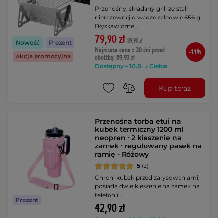
Przenośny, składany grill ze stali
nierdzewnej o wadze zaledwie 656 g.
Błyskawiczne …
79,90 zł
89,90 zł
Nowość
Prezent
Najniższa cena z 30 dni przed
-11%
Akcja promocyjna
obniżką: 89,90 zł
Dostępny – 10.8. u Ciebie
Kup teraz
Przenośna torba etui na
kubek termiczny 1200 ml
neopren ∙ 2 kieszenie na
zamek ∙ regulowany pasek na
ramię - Różowy
5
(2)
Chroni kubek przed zarysowaniami,
posiada dwie kieszenie na zamek na
telefon i …
Prezent
42,90 zł