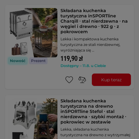
Składana kuchenka
turystyczna inSPORTline
Charqill ∙ stal nierdzewna ∙ na
węgiel i drewno ∙ 922 g ∙ z
pokrowcem
Lekka i kompaktowa kuchenka
turystyczna ze stali nierdzewnej,
wyróżniająca się …
119,90 zł
Nowość
Prezent
Dostępny – 11.8. u Ciebie
Kup teraz
Składana kuchenka
turystyczna na drewno
inSPORTline Stefol ∙ stal
nierdzewna ∙ szybki montaż ∙
pokrowiec w zestawie
Lekka, składana kuchenka
turystyczna na drewno z wytrzymałej