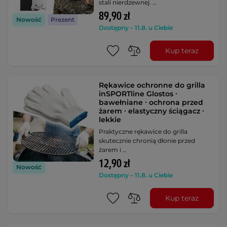
stali nierdzewnej. …
89,90 zł
Nowość
Prezent
Dostępny – 11.8. u Ciebie
Kup teraz
Rękawice ochronne do grilla
inSPORTline Glostos ∙
bawełniane ∙ ochrona przed
żarem ∙ elastyczny ściągacz ∙
lekkie
Praktyczne rękawice do grilla
skutecznie chronią dłonie przed
żarem i …
12,90 zł
Nowość
Dostępny – 11.8. u Ciebie
Kup teraz