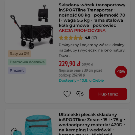
Składany wózek transportowy
inSPORTline Transportar ∙
nośność 80 kg ∙ pojemność 70
l ∙ waga 5,5 kg ∙ rama stalowa ∙
koła gumowe ∙ pokrowiec
AKCJA PROMOCYJNA
4.9
(17)
Praktyczny i pojemny wózek idealny
na zakupy i wycieczki na łono natury.
Raty za 0%
Duża …
Darmowa dostawa
229,90 zł
269,90 zł
Najniższa cena z 30 dni przed
Prezent
-15%
obniżką: 269,90 zł
Dostępny – 10.8. u Ciebie
Kup teraz
Ultralekki plecak składany
inSPORTline Zeran ∙ 15 l ∙ 75 g ∙
wodoodporny materiał 420D ∙
na kemping i wędrówki ∙