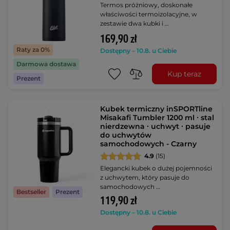
Termos próżniowy, doskonałe
właściwości termoizolacyjne, w
zestawie dwa kubki i …
169,90 zł
Raty za 0%
Dostępny – 10.8. u Ciebie
Darmowa dostawa
Kup teraz
Prezent
Kubek termiczny inSPORTline
Misakafi Tumbler 1200 ml ∙ stal
nierdzewna ∙ uchwyt ∙ pasuje
do uchwytów
samochodowych - Czarny
4.9
(15)
Elegancki kubek o dużej pojemności
z uchwytem, który pasuje do
samochodowych …
Bestseller
Prezent
119,90 zł
Dostępny – 10.8. u Ciebie