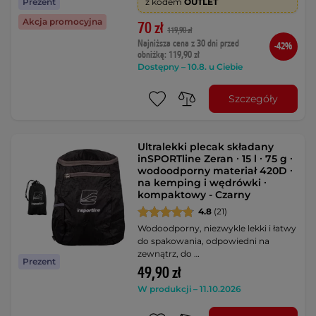
Prezent
z kodem
OUTLET
Akcja promocyjna
70 zł
119,90 zł
Najniższa cena z 30 dni przed
-42%
obniżką: 119,90 zł
Dostępny – 10.8. u Ciebie
Szczegóły
Ultralekki plecak składany
inSPORTline Zeran ∙ 15 l ∙ 75 g ∙
wodoodporny materiał 420D ∙
na kemping i wędrówki ∙
kompaktowy - Czarny
4.8
(21)
Wodoodporny, niezwykle lekki i łatwy
do spakowania, odpowiedni na
zewnątrz, do …
Prezent
49,90 zł
W produkcji – 11.10.2026