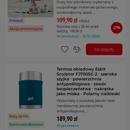
Duży koc piknikowy wykonany z
wygodnego materiału polarowego,
wodoodporny spód, …
109,90 zł
Prezent
149,90 zł
Najniższa cena z 30 dni przed
-27%
Akcja promocyjna
obniżką: 149,90 zł
W produkcji – 18.10.2026
Szczegóły
Termos obiadowy Esbit
Sculptor FJ750SC-2 ∙ szeroka
szyjka ∙ powierzchnia
antypoślizgowa ∙ zawór
bezpieczeństwa ∙ nakrętka
jako miska - Polarny niebieski
Wykonany z wysokiej jakości stali
nierdzewnej, powierzchnia
antypoślizgowa, …
Raty za 0%
189,90 zł
Darmowa dostawa
Wyprzedane