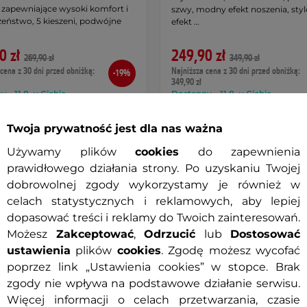
 zapewniające wysoki komfort i
szwy, modny efekt noszenia, sty
zeństwo, 5 kieszeni, podwójne
efekt …
0 zł
249,90 zł
269,90 zł
349,90 zł
cena z 30 dni przed obniżką:
Najniższa cena z 30 dni przed obniżką:
-19%
349,90 zł
 – 11.8. u Ciebie
Dostępny – 11.8. u Ciebie
Szczegóły
Szczeg
Twoja prywatność jest dla nas ważna
Używamy plików
cookies
do zapewnienia
prawidłowego działania strony. Po uzyskaniu Twojej
dobrowolnej zgody wykorzystamy je również w
a 0%
Darmowa dostawa
Raty za 0%
Darmowa dostaw
celach statystycznych i reklamowych, aby lepiej
t
Prezent
dopasować treści i reklamy do Twoich zainteresowań.
Możesz
Zakceptować
,
Odrzucić
lub
Dostosować
ustawienia
plików
cookies
. Zgodę możesz wycofać
poprzez link „Ustawienia cookies” w stopce. Brak
zgody nie wpływa na podstawowe działanie serwisu.
Więcej informacji o celach przetwarzania, czasie