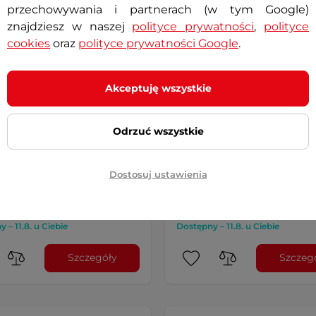
przechowywania i partnerach (w tym Google)
znajdziesz w naszej
polityce prywatności
,
polityce
cookies
oraz
polityce prywatności Google
.
ie jeansowe spodnie
Męskie jeansy motocyklow
klowe W-TEC Panimali -
TEC Airweigt - Jasno-niebie
 niebieski
AKCJA
Akceptuję wszystkie
4.8
(2)
OCYJNA
Dżinsowy materiał z włóknem
4.8
(36)
aramidowym, 4 kieszenie, odpin
Odrzuć wszystkie
alia, wiele kieszeni, podwójne
ochraniacze na …
odny efekt noszenia, stylowy
Dostosuj ustawienia
0 zł
349,90 zł
cena z 30 dni przed obniżką:
-29%
299,90 zł
 – 11.8. u Ciebie
Dostępny – 11.8. u Ciebie
Szczegóły
Szczeg