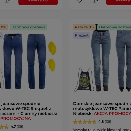
a 0%
Darmowa dostawa
Raty za 0%
Darmowa dostaw
t
Prezent
 jeansowe spodnie
Damskie jeansowe spodni
klowe W-TEC Shiquet z
motocyklowe W-TEC Panima
iaczami - Ciemny niebieski
Niebieski
AKCJA PROMOCY
 PROMOCYJNA
4.8
(36)
4.7
(36)
Wysoka talia, wiele kieszeni, po