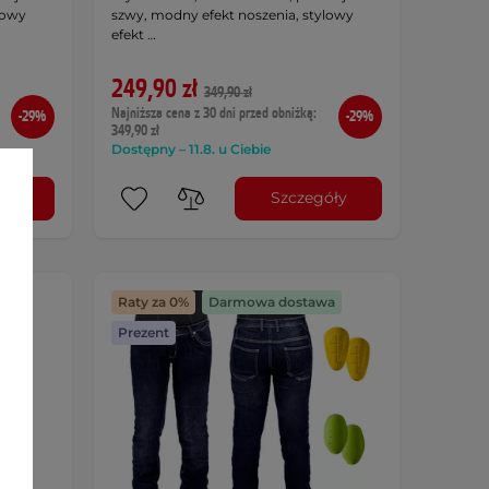
lowy
szwy, modny efekt noszenia, stylowy
efekt …
249,90 zł
349,90 zł
Najniższa cena z 30 dni przed obniżką:
-29%
-29%
349,90 zł
Dostępny – 11.8. u Ciebie
óły
Szczegóły
a
Raty za 0%
Darmowa dostawa
Prezent