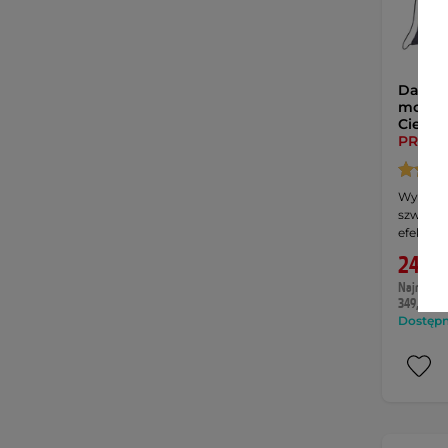
Damsk
motocy
Ciemny
PROM
Wysoka t
szwy, m
efekt …
249,9
Najniższa 
349,90 zł
Dostępny