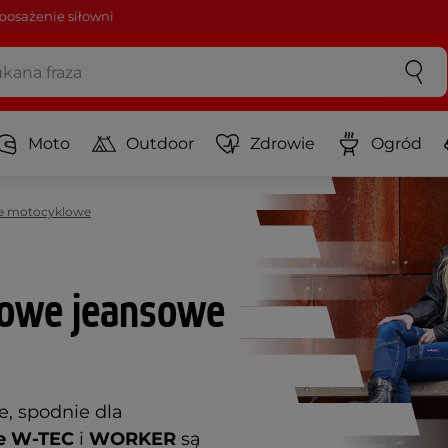
osażenie siłowni
Moto
Outdoor
Zdrowie
Ogród
e motocyklowe
lowe jeansowe
, spodnie dla
e W-TEC
i
WORKER
są