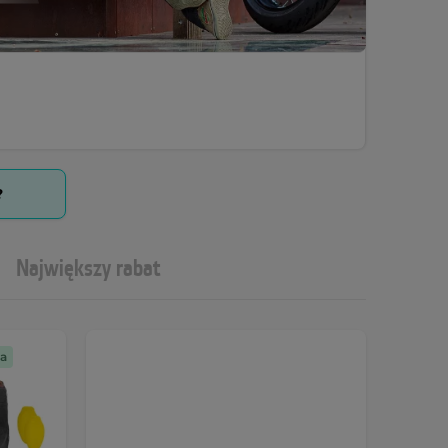
?
Największy rabat
a