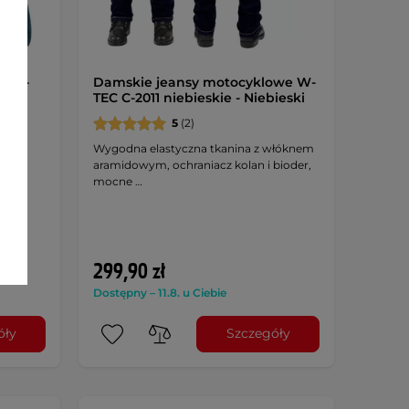
e W-
Damskie jeansy motocyklowe W-
ski
TEC C-2011 niebieskie - Niebieski
5
(2)
Wygodna elastyczna tkanina z włóknem
ane
aramidowym, ochraniacz kolan i bioder,
mocne …
299,90 zł
Dostępny – 11.8. u Ciebie
óły
Szczegóły