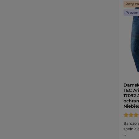
Raty z
Prezen
Damsk
TEC Ar
17092 
ochran
Niebie
Bardzo e
spełniaj
…