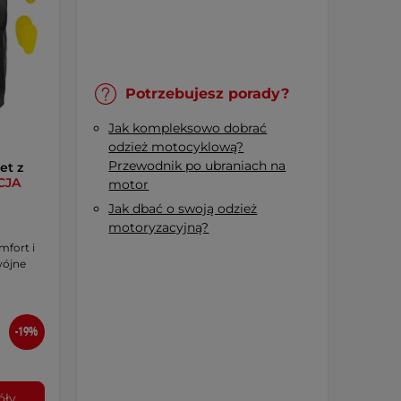
Potrzebujesz porady?
Jak kompleksowo dobrać
odzież motocyklową?
Przewodnik po ubraniach na
et z
CJA
motor
Jak dbać o swoją odzież
motoryzacyjną?
mfort i
wójne
-19%
óły