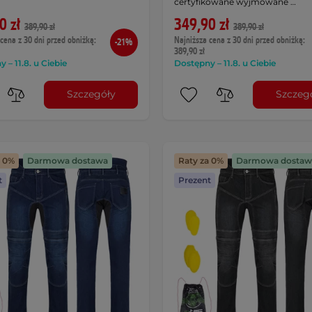
certyfikowane wyjmowane …
0 zł
349,90 zł
389,90 zł
389,90 zł
cena z 30 dni przed obniżką:
Najniższa cena z 30 dni przed obniżką:
-21%
389,90 zł
 – 11.8. u Ciebie
Dostępny – 11.8. u Ciebie
Szczegóły
Szczeg
a 0%
Darmowa dostawa
Raty za 0%
Darmowa dostaw
t
Prezent