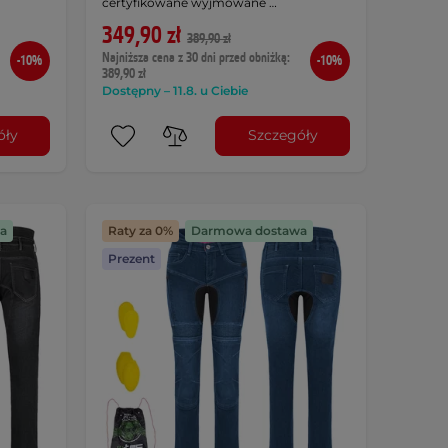
certyfikowane wyjmowane …
349,90 zł
389,90 zł
Najniższa cena z 30 dni przed obniżką:
-10%
-10%
389,90 zł
Dostępny – 11.8. u Ciebie
óły
Szczegóły
a
Raty za 0%
Darmowa dostawa
Prezent