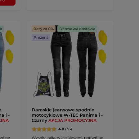
a
Raty za 0%
Darmowa dostawa
Prezent
e
Damskie jeansowe spodnie
li -
motocyklowe W-TEC Panimali -
JNA
Czarny
AKCJA PROMOCYJNA
4.8
(36)
dwójne
Wysoka talia, wiele kieszeni, podwójne