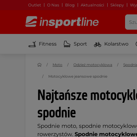
Outlet
O Nas
Blog
Aktualności
Sklepy
Wyp
Fitness
Sport
Kolarstwo
Moto
Odzież motocyklowa
Spodni
Motocyklowe jeansowe spodnie
Najtańsze motocyk
spodnie
Spodnie moto, spodnie motocyklowe
rowerzystów.
Spodnie motocyklow