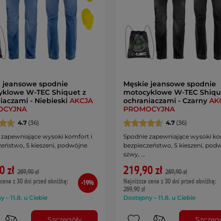
 jeansowe spodnie
Męskie jeansowe spodnie
klowe W-TEC Shiquet z
motocyklowe W-TEC Shiqu
iaczami - Niebieski
AKCJA
ochraniaczami - Czarny
AK
OCYJNA
PROMOCYJNA
4.7
(36)
4.7
(36)
 zapewniające wysoki komfort i
Spodnie zapewniające wysoki ko
zeństwo, 5 kieszeni, podwójne
bezpieczeństwo, 5 kieszeni, pod
szwy, …
0 zł
219,90 zł
269,90 zł
269,90 zł
cena z 30 dni przed obniżką:
Najniższa cena z 30 dni przed obniżką:
-19%
269,90 zł
 – 11.8. u Ciebie
Dostępny – 11.8. u Ciebie
Szczegóły
Szczeg