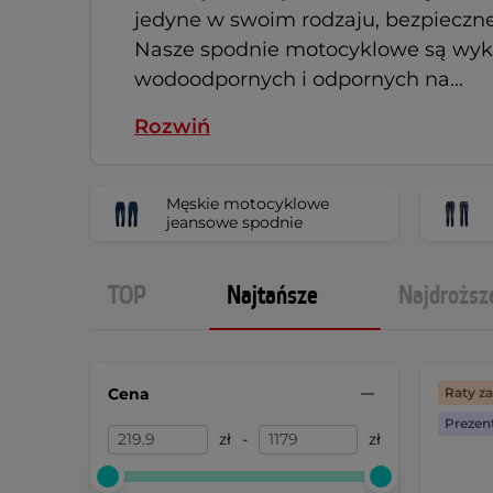
jedyne w swoim rodzaju, bezpieczne
Nasze spodnie motocyklowe są wyko
wodoodpornych i odpornych na...
Rozwiń
Męskie motocyklowe
jeansowe spodnie
TOP
Najtańsze
Najdroższ
Cena
Raty z
Prezen
zł
-
zł