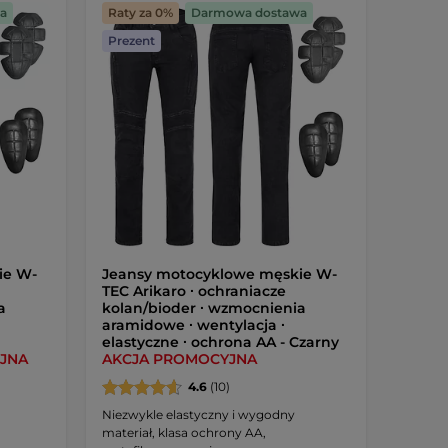
a
Raty za 0%
Darmowa dostawa
Prezent
ie W-
Jeansy motocyklowe męskie W-
TEC Arikaro ∙ ochraniacze
a
kolan/bioder ∙ wzmocnienia
aramidowe ∙ wentylacja ∙
elastyczne ∙ ochrona AA - Czarny
JNA
AKCJA PROMOCYJNA
4.6
(10)
Niezwykle elastyczny i wygodny
materiał, klasa ochrony AA,