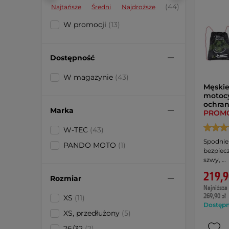
(44)
Najtańsze
Średni
Najdroższe
W promocji
(13)
Dostępność
W magazynie
(43)
Męskie
motocy
ochran
Marka
PROM
W-TEC
(43)
Spodnie
PANDO MOTO
(1)
bezpiec
szwy, …
219,9
Rozmiar
Najniższa 
269,90 zł
XS
(11)
Dostępny
XS, przedłużony
(5)
26/32
(2)