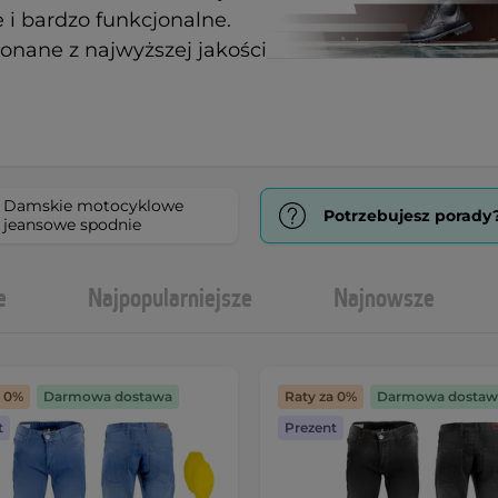
 i bardzo funkcjonalne.
nane z najwyższej jakości
Damskie motocyklowe
Potrzebujesz porady
jeansowe spodnie
e
Najpopularniejsze
Najnowsze
a 0%
Darmowa dostawa
Raty za 0%
Darmowa dostaw
t
Prezent