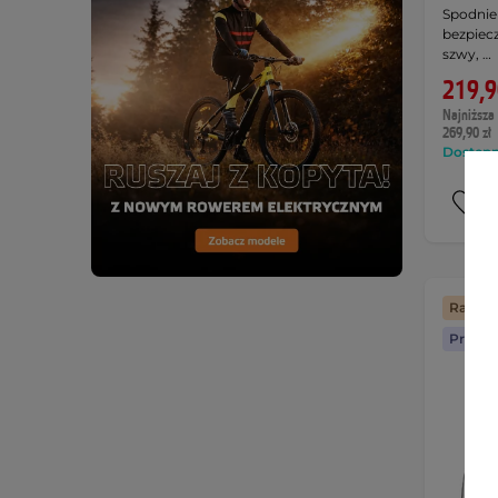
Spodnie
bezpiec
szwy, …
219,9
Najniższa 
269,90 zł
Dostępny
Raty z
Prezen