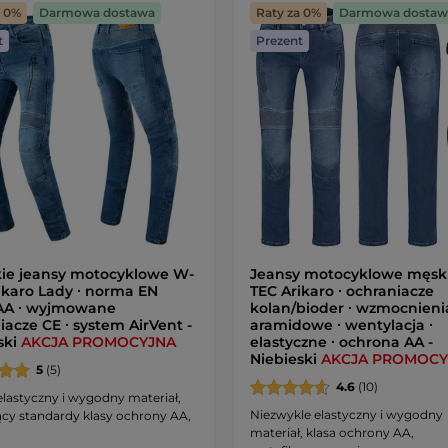
a 0%
Darmowa dostawa
Raty za 0%
Darmowa dostaw
t
Prezent
ie jeansy motocyklowe W-
Jeansy motocyklowe męsk
ikaro Lady ∙ norma EN
TEC Arikaro ∙ ochraniacze
AA ∙ wyjmowane
kolan/bioder ∙ wzmocnieni
iacze CE ∙ system AirVent -
aramidowe ∙ wentylacja ∙
ski
AKCJA PROMOCYJNA
elastyczne ∙ ochrona AA -
Niebieski
AKCJA PROMOCY
5
(5)
4.6
(10)
lastyczny i wygodny materiał,
Niezwykle elastyczny i wygodny
ący standardy klasy ochrony AA,
materiał, klasa ochrony AA,