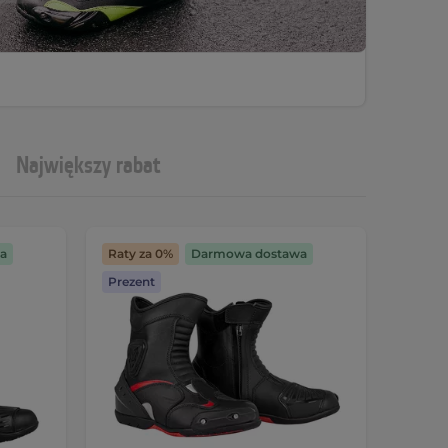
Największy rabat
a
Raty za 0%
Darmowa dostawa
Prezent