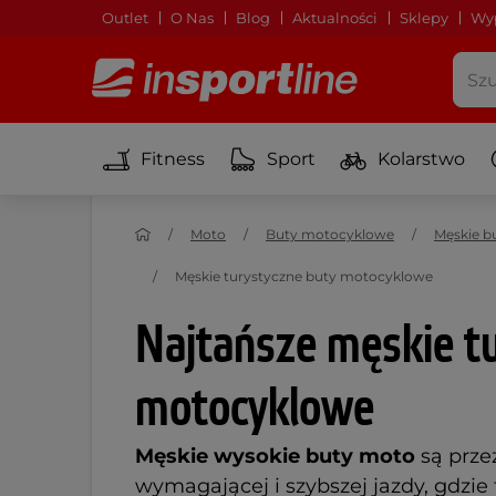
Outlet
O Nas
Blog
Aktualności
Sklepy
Wyp
Fitness
Sport
Kolarstwo
Moto
Buty motocyklowe
Męskie b
Męskie turystyczne buty motocyklowe
Najtańsze męskie t
motocyklowe
Męskie wysokie buty moto
są prze
wymagającej i szybszej jazdy, gdzie