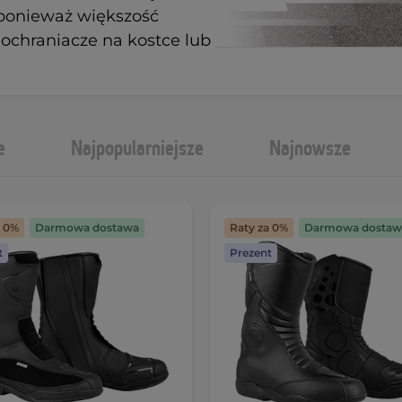
, ponieważ większość
ochraniacze na kostce lub
e
Najpopularniejsze
Najnowsze
a 0%
Darmowa dostawa
Raty za 0%
Darmowa dostaw
t
Prezent