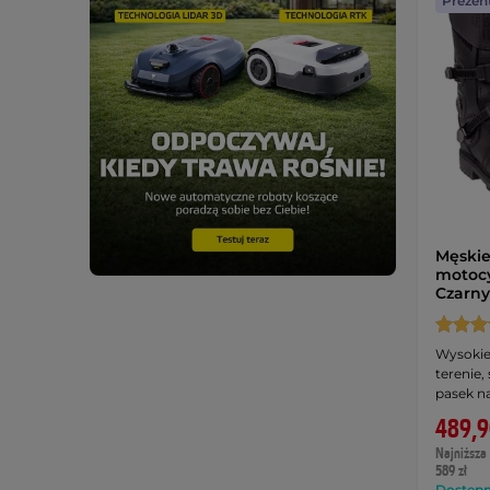
Prezen
Męskie
motocy
Czarn
Wysokie
terenie,
pasek n
489,9
Najniższa 
589 zł
Dostępny