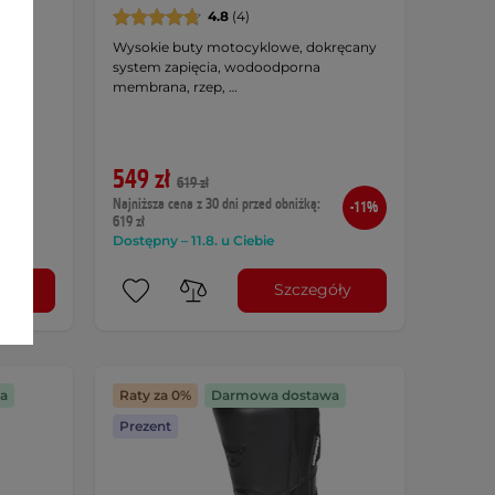
4.8
(4)
ym,
Wysokie buty motocyklowe, dokręcany
ia
system zapięcia, wodoodporna
membrana, rzep, …
549 zł
619 zł
Najniższa cena z 30 dni przed obniżką:
-11%
619 zł
Dostępny – 11.8. u Ciebie
óły
Szczegóły
a
Raty za 0%
Darmowa dostawa
Prezent