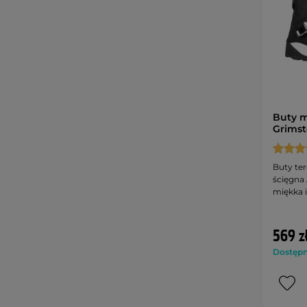
Buty 
Grimst
Buty te
ścięgna 
miękka i
569 z
Dostępny