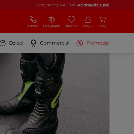
Ceny poszły NA DNO 🌊
Sprawdź tutaj
Kontakt
Porównanie
Ulubione
Zaloguj
Koszyk
Dzieci
Commercial
Promocje