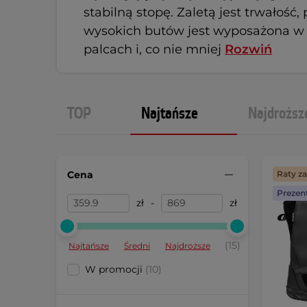
stabilną stopę. Zaletą jest trwałość
wysokich butów jest wyposażona w 
palcach i, co nie mniej
Rozwiń
TOP
Najtańsze
Najdroższ
Cena
Raty z
Prezen
zł
-
zł
(15)
Najtańsze
Średni
Najdroższe
W promocji
(10)