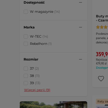
Dostępność
W magazynie
(14)
Buty m
- Czar
Marka
Podeszw
W-TEC
(14)
panele,
dekorac
Rebelhorn
(1)
359,9
Rozmiar
Najniższa 
479,90 zł
Dostępny
37
(2)
38
(11)
39
(13)
Więcej opcji (9)
Raty z