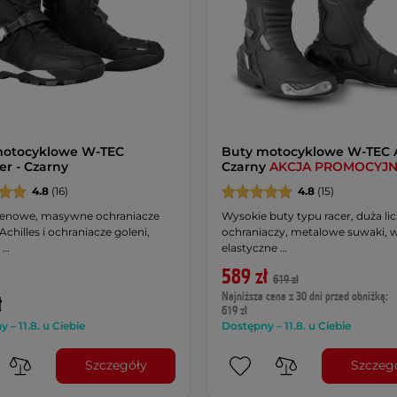
motocyklowe W-TEC
Buty motocyklowe W-TEC A
er - Czarny
Czarny
AKCJA PROMOCYJ
4.8
(16)
4.8
(15)
renowe, masywne ochraniacze
Wysokie buty typu racer, duża li
Achilles i ochraniacze goleni,
ochraniaczy, metalowe suwaki,
 …
elastyczne …
589 zł
619 zł
Najniższa cena z 30 dni przed obniżką:
ł
619 zł
 – 11.8. u Ciebie
Dostępny – 11.8. u Ciebie
Szczegóły
Szczeg