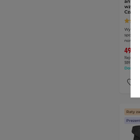
antypo
wzmocn
Czarn
Wysokie
sportow
normy 
499,9
Najniższa 
589 zł
Dostępny
Raty z
Prezen