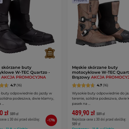
t
Prezent
 skórzane buty
Męskie skórzane buty
klowe W-TEC Quartzo -
motocyklowe W-TEC Quart
y
AKCJA PROMOCYJNA
Brązowy
AKCJA PROMOCY
4.7
(16)
4.7
(16)
 buty odpowiednie do jazdy w
Wysokie buty odpowiednie do ja
 solidna podeszwa, dwie klamry,
terenie, solidna podeszwa, dwie 
a …
pasek na …
0 zł
489,90 zł
589 zł
589 zł
cena z 30 dni przed obniżką:
Najniższa cena z 30 dni przed obniżką:
-17%
589 zł
 – 11.8. u Ciebie
Dostępny – 11.8. u Ciebie