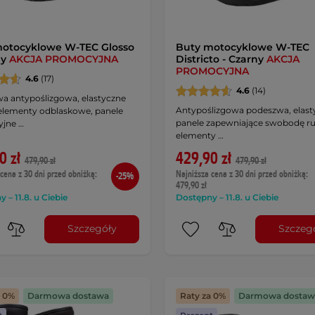
otocyklowe W-TEC Glosso
Buty motocyklowe W-TEC
ny
AKCJA PROMOCYJNA
Districto - Czarny
AKCJA
PROMOCYJNA
4.6
(17)
4.6
(14)
a antypoślizgowa, elastyczne
Antypoślizgowa podeszwa, elast
 elementy odblaskowe, panele
panele zapewniające swobodę r
yjne …
elementy …
0 zł
429,90 zł
479,90 zł
479,90 zł
cena z 30 dni przed obniżką:
Najniższa cena z 30 dni przed obniżką:
-25%
479,90 zł
 – 11.8. u Ciebie
Dostępny – 11.8. u Ciebie
Szczegóły
Szczeg
a 0%
Darmowa dostawa
Raty za 0%
Darmowa dostaw