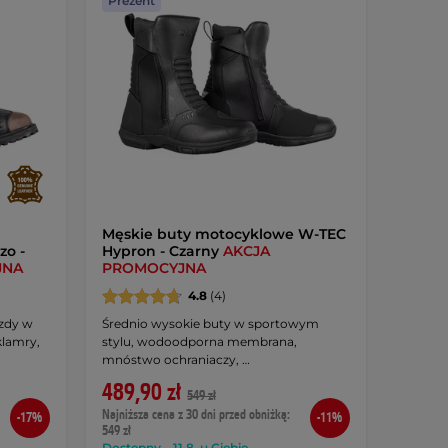
Prezent
Męskie buty motocyklowe W-TEC
zo -
Hypron - Czarny
AKCJA
JNA
PROMOCYJNA
4.8
(4)
zdy w
Średnio wysokie buty w sportowym
klamry,
stylu, wodoodporna membrana,
mnóstwo ochraniaczy, …
489,90 zł
549 zł
Najniższa cena z 30 dni przed obniżką:
-17%
-11%
549 zł
Dostępny – 11.8. u Ciebie