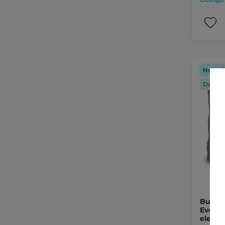
Nowoś
Darmo
Buty 
Evo ∙ o
elemen