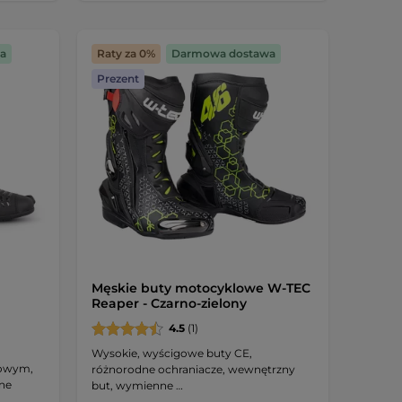
a
Raty za 0%
Darmowa dostawa
Prezent
Męskie buty motocyklowe W-TEC
Reaper - Czarno-zielony
4.5
(1)
Wysokie, wyścigowe buty CE,
gowym,
różnorodne ochraniacze, wewnętrzny
nne
but, wymienne …