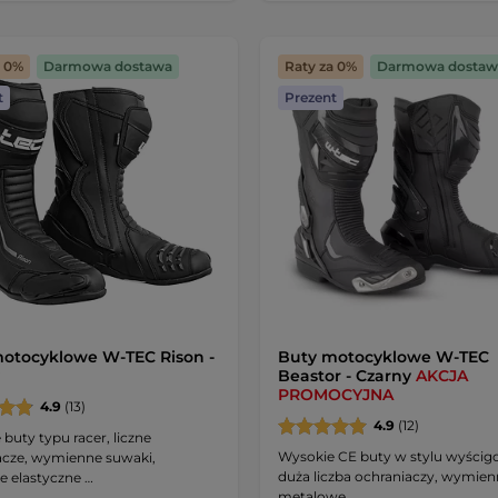
a 0%
Darmowa dostawa
Raty za 0%
Darmowa dostaw
t
Prezent
otocyklowe W-TEC Rison -
Buty motocyklowe W-TEC
Beastor - Czarny
AKCJA
PROMOCYJNA
4.9
(13)
4.9
(12)
buty typu racer, liczne
Wysokie CE buty w stylu wyści
acze, wymienne suwaki,
duża liczba ochraniaczy, wymie
 elastyczne …
metalowe …