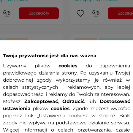
Szczegóły
Szczeg
ć
Raty za 0%
Raty za 0%
Darmowa dostaw
wa dostawa
Prezent
Twoja prywatność jest dla nas ważna
Używamy plików
cookies
do zapewnienia
prawidłowego działania strony. Po uzyskaniu Twojej
dobrowolnej zgody wykorzystamy je również w
celach statystycznych i reklamowych, aby lepiej
dopasować treści i reklamy do Twoich zainteresowań.
Możesz
Zakceptować
,
Odrzucić
lub
Dostosować
ustawienia
plików
cookies
. Zgodę możesz wycofać
poprzez link „Ustawienia cookies” w stopce. Brak
motocyklowe W-TEC Rison
Męskie buty motocyklowe
zgody nie wpływa na podstawowe działanie serwisu.
chraniacze kostek i pięt ∙
Tixten - Czarny
ty odblaskowe ∙
Więcej informacji o celach przetwarzania, czasie
4.9
(13)