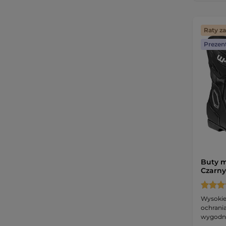
Raty z
Prezen
Buty m
Czarny
Wysokie 
ochrani
wygodne