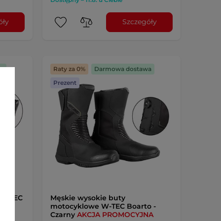
óły
Szczegóły
a
Raty za 0%
Darmowa dostawa
Prezent
 W-TEC
Męskie wysokie buty
motocyklowe W-TEC Boarto -
Czarny
AKCJA PROMOCYJNA