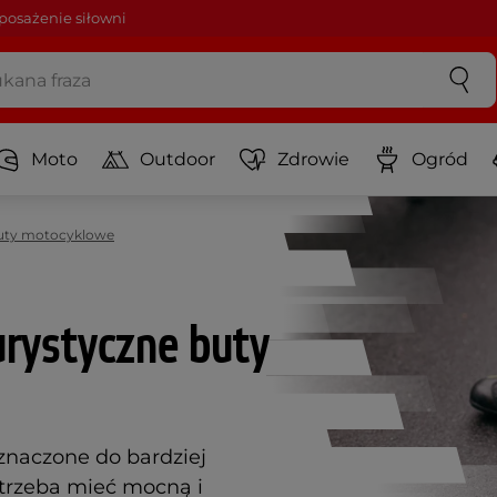
osażenie siłowni
Moto
Outdoor
Zdrowie
Ogród
uty motocyklowe
urystyczne buty
znaczone do bardziej
 trzeba mieć mocną i