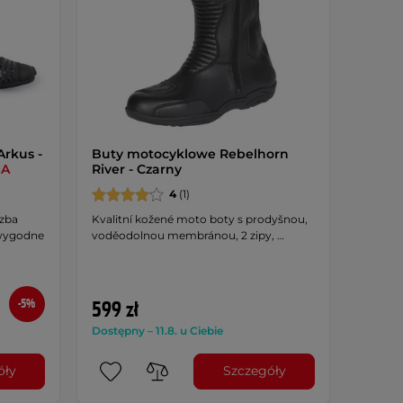
rkus -
Buty motocyklowe Rebelhorn
NA
River - Czarny
4
(1)
czba
Kvalitní kožené moto boty s prodyšnou,
 wygodne
voděodolnou membránou, 2 zipy, …
-5%
599 zł
Dostępny – 11.8. u Ciebie
óły
Szczegóły