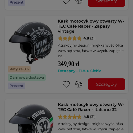
Szczegóły
Prezent
Kask motocyklowy otwarty W-
TEC Café Racer - Zapasy
vintage
4.8
(31)
Atrakcyjny design, miękka wyściółka
wewnętrzna, łatwe w użyciu zapięcie
na …
349,90 zł
Raty za 0%
Dostępny – 11.8. u Ciebie
Darmowa dostawa
Szczegóły
Prezent
Kask motocyklowy otwarty W-
TEC Café Racer - Italiano 32
4.8
(31)
Atrakcyjny design, miękka wyściółka
wewnętrzna, łatwe w użyciu zapięcie