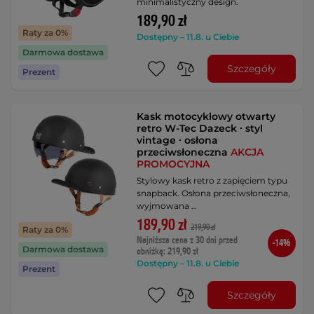
minimalistyczny design.
189,90 zł
Raty za 0%
Dostępny – 11.8. u Ciebie
Darmowa dostawa
Szczegóły
Prezent
Kask motocyklowy otwarty
retro W-Tec Dazeck ∙ styl
vintage ∙ osłona
przeciwsłoneczna
AKCJA
PROMOCYJNA
Stylowy kask retro z zapięciem typu
snapback. Osłona przeciwsłoneczna,
wyjmowana …
189,90 zł
219,90 zł
Raty za 0%
Najniższa cena z 30 dni przed
-14%
Darmowa dostawa
obniżką: 219,90 zł
Dostępny – 11.8. u Ciebie
Prezent
Szczegóły