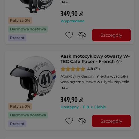
na …
349,90 zł
Raty za 0%
Wyprzedane
Darmowa dostawa
Szczegóły
Prezent
Kask motocyklowy otwarty W-
TEC Café Racer - French 41-
4.8
(31)
Atrakcyjny design, miękka wyściółka
wewnętrzna, łatwe w użyciu zapięcie
na …
349,90 zł
Raty za 0%
Dostępny – 11.8. u Ciebie
Darmowa dostawa
Szczegóły
Prezent