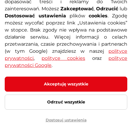
dopasować treści i reklamy do Twoich
Informacje o zakupach
zainteresowań. Możesz
Zakceptować
,
Odrzucić
lub
Dostosować ustawienia
plików
cookies
. Zgodę
możesz wycofać poprzez link „Ustawienia cookies”
O nas
Regulamin sklepu
w stopce. Brak zgody nie wpływa na podstawowe
działanie serwisu. Więcej informacji o celach
Polityka prywatności
Koszty przesyłek
przetwarzania, czasie przechowywania i partnerach
(w tym Google) znajdziesz w naszej
polityce
prywatności
,
polityce cookies
oraz
polityce
Metody płatności
Program lojalnościowy
prywatności Google
.
Usługi dodatkowe
Reklamacje i serwis
Akceptuję wszystkie
Formularz kontaktowy
Wyposażenie siłowni
Odrzuć wszystkie
Zamówienia publiczne
Odstąpienie od umowy
Dostosuj ustawienia