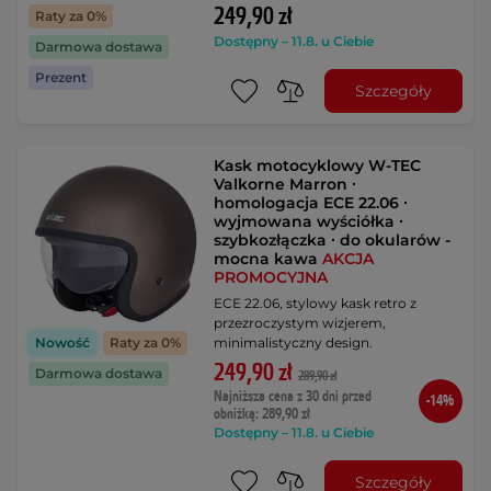
249,90 zł
Raty za 0%
Dostępny – 11.8. u Ciebie
Darmowa dostawa
Prezent
Szczegóły
Kask motocyklowy W-TEC
Valkorne Marron ∙
homologacja ECE 22.06 ∙
wyjmowana wyściółka ∙
szybkozłączka ∙ do okularów -
mocna kawa
AKCJA
PROMOCYJNA
ECE 22.06, stylowy kask retro z
przezroczystym wizjerem,
minimalistyczny design.
Nowość
Raty za 0%
249,90 zł
Darmowa dostawa
289,90 zł
Najniższa cena z 30 dni przed
-14%
obniżką: 289,90 zł
Dostępny – 11.8. u Ciebie
Szczegóły