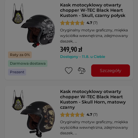
Kask motocyklowy otwarty
chopper W-TEC Black Heart
Kustom - Skull, czarny połysk
4.7
(7)
Oryginalny motyw graficzny, miękka
wyściółka wewnętrzna, zdejmowany
daszek, …
349,90 zł
Raty za 0%
Dostępny – 11.8. u Ciebie
Darmowa dostawa
Szczegóły
Prezent
Kask motocyklowy otwarty
chopper W-TEC Black Heart
Kustom - Skull Horn, matowy
czarny
4.7
(7)
Oryginalny motyw graficzny, miękka
wyściółka wewnętrzna, zdejmowany
daszek, …