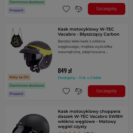
Darmowa dostawa
Szczegóły
Prezent
Kask motocyklowy W-TEC
Vacabro - Błyszczący Carbon
Bardzo lekki kask z włókna
węglowego, miękka wyściółka
wewnętrzna, zdejmowana …
849 zł
Raty za 0%
Dostępny – 11.8. u Ciebie
Darmowa dostawa
Szczegóły
Prezent
Kask motocyklowy choppera
daszek W-TEC Vacabro SWBH
włókno węglowe - Matowy
węgiel czysty