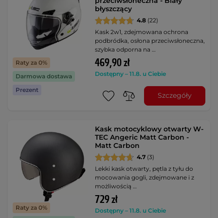
przeciwsłoneczna - Biały
błyszczący
4.8
(22)
Kask 2w1, zdejmowana ochrona
podbródka, osłona przeciwsłoneczna,
szybka odporna na …
469,90 zł
Raty za 0%
Dostępny – 11.8. u Ciebie
Darmowa dostawa
Prezent
Szczegóły
Kask motocyklowy otwarty W-
TEC Angeric Matt Carbon -
Matt Carbon
4.7
(3)
Lekki kask otwarty, pętla z tyłu do
mocowania gogli, zdejmowane i z
możliwością …
729 zł
Raty za 0%
Dostępny – 11.8. u Ciebie