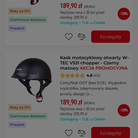
189,90 zł
209,90 zł
Raty za 0%
Najniższa cena z 30 dni przed
-10%
obniżką: 209,90 zł
Darmowa dostawa
Dostępny – 11.8. u Ciebie
Prezent
Szczegóły
Kask motocyklowy otwarty W-
TEC V531 chopper - Czarny
matowy
AKCJA PROMOCYJNA
4.8
(42)
Certyfikat DOT (bez ECE). Wygodna
wyściółka, zdejmowany daszek,
prosty design (z …
189,90 zł
209,90 zł
Raty za 0%
Najniższa cena z 30 dni przed
-10%
obniżką: 209,90 zł
Darmowa dostawa
Dostępny – 11.8. u Ciebie
Prezent
Szczegóły