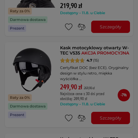
219,90 zł
Raty za 0%
Dostępny – 11.8. u Ciebie
Darmowa dostawa
Szczegóły
Prezent
Kask motocyklowy otwarty W-
TEC V535
AKCJA PROMOCYJNA
4.7
(15)
Certyfikat DOC (bez ECE). Oryginalny
design w stylu retro, miękka
wyściółka …
249,90 zł
269,90 zł
Najniższa cena z 30 dni przed
-7%
Raty za 0%
obniżką: 269,90 zł
Dostępny – 11.8. u Ciebie
Darmowa dostawa
Prezent
Szczegóły