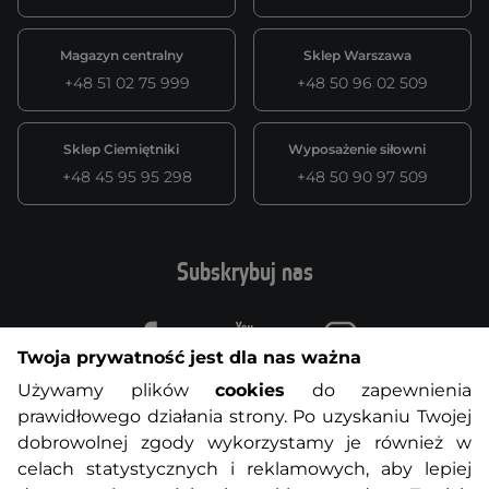
Magazyn centralny
Sklep Warszawa
+48 51 02 75 999
+48 50 96 02 509
Sklep Ciemiętniki
Wyposażenie siłowni
+48 45 95 95 298
+48 50 90 97 509
Subskrybuj nas
Facebook
Youtube
Instagram
Twoja prywatność jest dla nas ważna
Używamy plików
cookies
do zapewnienia
prawidłowego działania strony. Po uzyskaniu Twojej
Aktualności
Blog inSPORTline
dobrowolnej zgody wykorzystamy je również w
celach statystycznych i reklamowych, aby lepiej