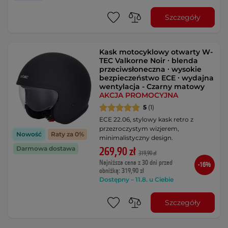
Szczegóły
Kask motocyklowy otwarty W-
TEC Valkorne Noir ∙ blenda
przeciwsłoneczna ∙ wysokie
bezpieczeństwo ECE ∙ wydajna
wentylacja - Czarny matowy
AKCJA PROMOCYJNA
5
(1)
ECE 22.06, stylowy kask retro z
przezroczystym wizjerem,
Nowość
Raty za 0%
minimalistyczny design.
Darmowa dostawa
269,90 zł
319,90 zł
Najniższa cena z 30 dni przed
-16%
obniżką: 319,90 zł
Dostępny – 11.8. u Ciebie
Szczegóły