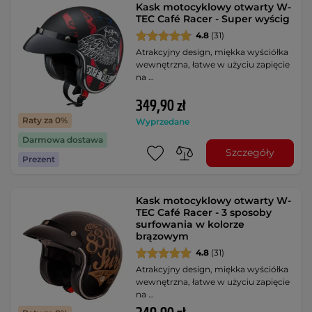
Kask motocyklowy otwarty W-
TEC Café Racer - Super wyścig
4.8
(31)
Atrakcyjny design, miękka wyściółka
wewnętrzna, łatwe w użyciu zapięcie
na …
349,90 zł
Raty za 0%
Wyprzedane
Darmowa dostawa
Szczegóły
Prezent
Kask motocyklowy otwarty W-
TEC Café Racer - 3 sposoby
surfowania w kolorze
brązowym
4.8
(31)
Atrakcyjny design, miękka wyściółka
wewnętrzna, łatwe w użyciu zapięcie
na …