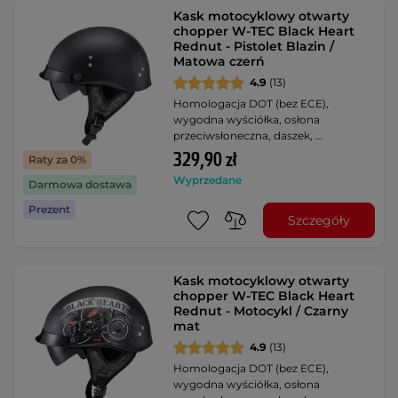
Kask motocyklowy otwarty
chopper W-TEC Black Heart
Rednut - Pistolet Blazin /
Matowa czerń
4.9
(13)
Homologacja DOT (bez ECE),
wygodna wyściółka, osłona
przeciwsłoneczna, daszek, …
329,90 zł
Raty za 0%
Wyprzedane
Darmowa dostawa
Prezent
Szczegóły
Kask motocyklowy otwarty
chopper W-TEC Black Heart
Rednut - Motocykl / Czarny
mat
4.9
(13)
Homologacja DOT (bez ECE),
wygodna wyściółka, osłona