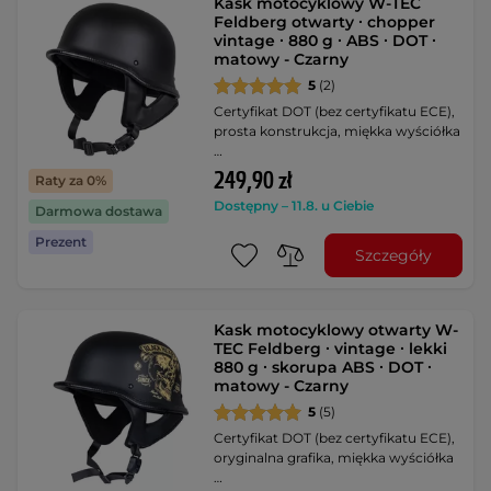
Kask motocyklowy W-TEC
Feldberg otwarty ∙ chopper
vintage ∙ 880 g ∙ ABS ∙ DOT ∙
matowy - Czarny
5
(2)
Certyfikat DOT (bez certyfikatu ECE),
prosta konstrukcja, miękka wyściółka
…
249,90 zł
Raty za 0%
Dostępny – 11.8. u Ciebie
Darmowa dostawa
Prezent
Szczegóły
Kask motocyklowy otwarty W-
TEC Feldberg ∙ vintage ∙ lekki
880 g ∙ skorupa ABS ∙ DOT ∙
matowy - Czarny
5
(5)
Certyfikat DOT (bez certyfikatu ECE),
oryginalna grafika, miękka wyściółka
…