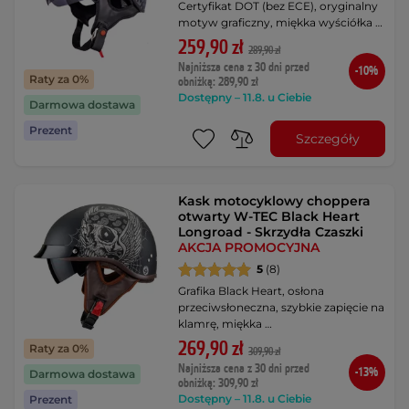
Certyfikat DOT (bez ECE), oryginalny
motyw graficzny, miękka wyściółka …
259,90 zł
289,90 zł
Najniższa cena z 30 dni przed
-10%
Raty za 0%
obniżką: 289,90 zł
Dostępny – 11.8. u Ciebie
Darmowa dostawa
Prezent
Szczegóły
Kask motocyklowy choppera
otwarty W-TEC Black Heart
Longroad - Skrzydła Czaszki
AKCJA PROMOCYJNA
5
(8)
Grafika Black Heart, osłona
przeciwsłoneczna, szybkie zapięcie na
klamrę, miękka …
269,90 zł
Raty za 0%
309,90 zł
Najniższa cena z 30 dni przed
-13%
Darmowa dostawa
obniżką: 309,90 zł
Dostępny – 11.8. u Ciebie
Prezent