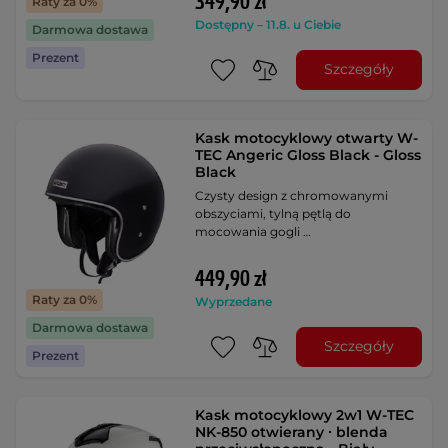
349,90 zł
Raty za 0%
Dostępny – 11.8. u Ciebie
Darmowa dostawa
Prezent
Szczegóły
Kask motocyklowy otwarty W-
TEC Angeric Gloss Black - Gloss
Black
Czysty design z chromowanymi
obszyciami, tylną pętlą do
mocowania gogli …
449,90 zł
Raty za 0%
Wyprzedane
Darmowa dostawa
Szczegóły
Prezent
Kask motocyklowy 2w1 W-TEC
NK-850 otwierany ∙ blenda