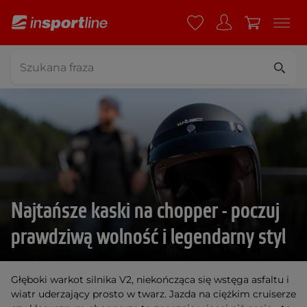
Najtańsze kaski na chopper - poczuj
prawdziwą wolność i legendarny styl
Głęboki warkot silnika V2, niekończąca się wstęga asfaltu i
wiatr uderzający prosto w twarz. Jazda na ciężkim cruiserze