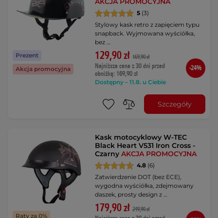
AKCJA PROMOCYJNA
5
(3)
Stylowy kask retro z zapięciem typu
snapback. Wyjmowana wyściółka,
bez …
129,90 zł
Prezent
169,90 zł
Najniższa cena z 30 dni przed
-24%
Akcja promocyjna
obniżką: 169,90 zł
Dostępny – 11.8. u Ciebie
Szczegóły
Kask motocyklowy W-TEC
Black Heart V531 Iron Cross -
Czarny
AKCJA PROMOCYJNA
4.8
(6)
Zatwierdzenie DOT (bez ECE),
wygodna wyściółka, zdejmowany
daszek, prosty design z …
179,90 zł
249,90 zł
Raty za 0%