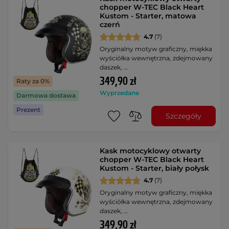
chopper W-TEC Black Heart
Kustom - Starter, matowa
czerń
4.7
(7)
Oryginalny motyw graficzny, miękka
wyściółka wewnętrzna, zdejmowany
daszek, …
349,90 zł
Raty za 0%
Wyprzedane
Darmowa dostawa
Prezent
Szczegóły
Kask motocyklowy otwarty
chopper W-TEC Black Heart
Kustom - Starter, biały połysk
4.7
(7)
Oryginalny motyw graficzny, miękka
wyściółka wewnętrzna, zdejmowany
daszek, …
349,90 zł