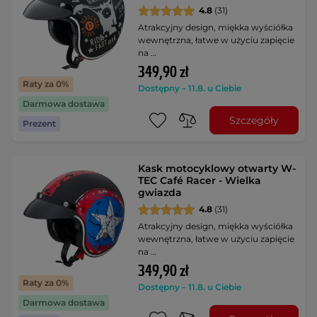
4.8
(31)
Atrakcyjny design, miękka wyściółka
wewnętrzna, łatwe w użyciu zapięcie
na …
349,90 zł
Raty za 0%
Dostępny – 11.8. u Ciebie
Darmowa dostawa
Szczegóły
Prezent
Kask motocyklowy otwarty W-
TEC Café Racer - Wielka
gwiazda
4.8
(31)
Atrakcyjny design, miękka wyściółka
wewnętrzna, łatwe w użyciu zapięcie
na …
349,90 zł
Raty za 0%
Dostępny – 11.8. u Ciebie
Darmowa dostawa