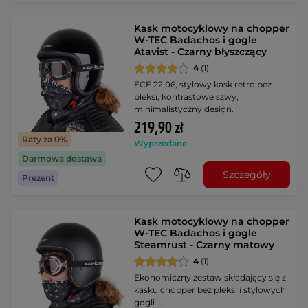
Kask motocyklowy na chopper
W-TEC Badachos i gogle
Atavist - Czarny błyszczący
4
(1)
ECE 22.06, stylowy kask retro bez
pleksi, kontrastowe szwy,
minimalistyczny design.
219,90 zł
Raty za 0%
Wyprzedane
Darmowa dostawa
Szczegóły
Prezent
Kask motocyklowy na chopper
W-TEC Badachos i gogle
Steamrust - Czarny matowy
4
(1)
Ekonomiczny zestaw składający się z
kasku chopper bez pleksi i stylowych
gogli …