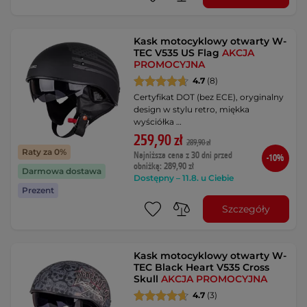
Kask motocyklowy otwarty W-
TEC V535 US Flag
AKCJA
PROMOCYJNA
4.7
(8)
Certyfikat DOT (bez ECE), oryginalny
design w stylu retro, miękka
wyściółka …
259,90 zł
289,90 zł
Raty za 0%
Najniższa cena z 30 dni przed
-10%
obniżką: 289,90 zł
Darmowa dostawa
Dostępny – 11.8. u Ciebie
Prezent
Szczegóły
Kask motocyklowy otwarty W-
TEC Black Heart V535 Cross
Skull
AKCJA PROMOCYJNA
4.7
(3)