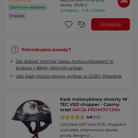
Najniższa cena z 30 dni przed
-28%
obniżką: 249,90 zł
Darmowa dostawa
Dostępny – 11.8. u Ciebie
Prezent
Szczegóły
Potrzebujesz porady?
Jak dobrać rozmiar kasku motocyklowego? 6
kroków + błędy, których unikać
Jaki kask motocyklowy wybrać w 2026? Poradnik
Kask motocyklowy otwarty W-
TEC V531 chopper - Czarny-
orzeł
AKCJA PROMOCYJNA
4.8
(42)
Certyfikat DOT (bez ECE). Wygodna
wyściółka, zdejmowany daszek,
prosty design (z …