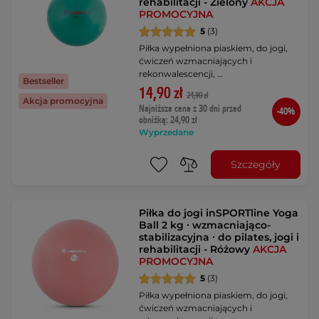
rehabilitacji - Zielony
AKCJA
PROMOCYJNA
5
(3)
Piłka wypełniona piaskiem, do jogi,
ćwiczeń wzmacniających i
rekonwalescencji, …
Bestseller
14,90 zł
24,90 zł
Akcja promocyjna
Najniższa cena z 30 dni przed
-40%
obniżką: 24,90 zł
Wyprzedane
Szczegóły
Piłka do jogi inSPORTline Yoga
Ball 2 kg ∙ wzmacniająco-
stabilizacyjna ∙ do pilates, jogi i
rehabilitacji - Różowy
AKCJA
PROMOCYJNA
5
(3)
Piłka wypełniona piaskiem, do jogi,
ćwiczeń wzmacniających i