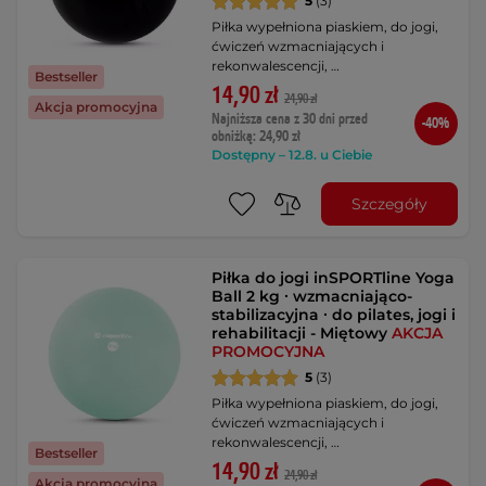
5
(3)
Piłka wypełniona piaskiem, do jogi,
ćwiczeń wzmacniających i
rekonwalescencji, …
Bestseller
14,90 zł
24,90 zł
Akcja promocyjna
Najniższa cena z 30 dni przed
-40%
obniżką: 24,90 zł
Dostępny – 12.8. u Ciebie
Szczegóły
Piłka do jogi inSPORTline Yoga
Ball 2 kg ∙ wzmacniająco-
stabilizacyjna ∙ do pilates, jogi i
rehabilitacji - Miętowy
AKCJA
PROMOCYJNA
5
(3)
Piłka wypełniona piaskiem, do jogi,
ćwiczeń wzmacniających i
rekonwalescencji, …
Bestseller
14,90 zł
24,90 zł
Akcja promocyjna