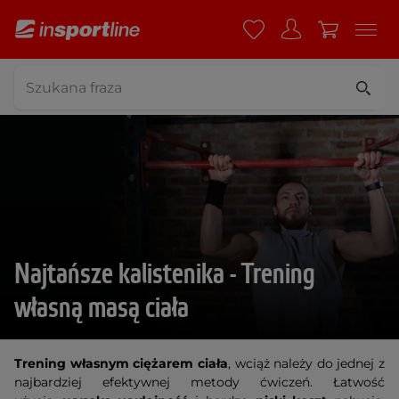
Najtańsze kalistenika - Trening
własną masą ciała
Trening własnym ciężarem ciała
, wciąż należy do jednej z
najbardziej efektywnej metody ćwiczeń. Łatwość