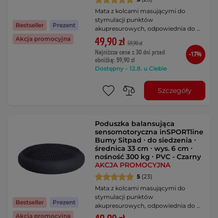
Mata z kolcami masującymi do
stymulacji punktów
Bestseller
Prezent
akupresurowych, odpowiednia do …
Akcja promocyjna
49,90 zł
59,90 zł
Najniższa cena z 30 dni przed
-17%
obniżką: 59,90 zł
Dostępny – 12.8. u Ciebie
Szczegóły
Poduszka balansująca
sensomotoryczna inSPORTline
Bumy Sitpad ∙ do siedzenia ∙
średnica 33 cm ∙ wys. 6 cm ∙
nośność 300 kg ∙ PVC - Czarny
AKCJA PROMOCYJNA
5
(23)
Mata z kolcami masującymi do
stymulacji punktów
Bestseller
Prezent
akupresurowych, odpowiednia do …
Akcja promocyjna