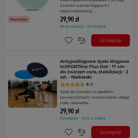
ćwiczeń wzmacniających i
rekonwalescencji, …
29,90 zł
Bestseller
W produkcji – 21.10.2026
Szczegóły
Antypoślizgowe dyski ślizgowe
inSPORTline Flux Dot ∙ 17 cm ∙
do ćwiczeń core, stabilizacji ∙ 2
szt. - Niebieski
5
(1)
Dysk do ćwiczeń na gładkich
powierzchniach, wzmocnienie całego
ciała, niewielkie …
29,90 zł
Dostępny – 12.8. u Ciebie
Szczegóły