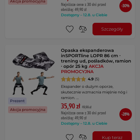
Akcja promocyjna
Najniższa cena z 30 dni przed
-30%
obniżką: 49,90 zł
Dostępny – 12.8. u Ciebie
Szczegóły
Opaska ekspanderowa
inSPORTline LOPR 86 cm ∙
trening ud, pośladków, ramion
∙ opór 25 kg
AKCJA
PROMOCYJNA
4.9
(5)
Ekspander o dużym oporze,
skutecznie wzmacnia mięśnie nóg i
ramion. …
Prezent
35,90 zł
49,90 zł
Akcja promocyjna
Najniższa cena z 30 dni przed
-28%
obniżką: 49,90 zł
Dostępny – 12.8. u Ciebie
Kup teraz