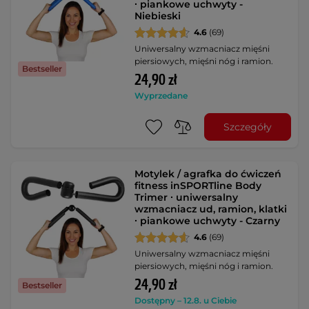
∙ piankowe uchwyty -
Niebieski
4.6
(69)
Uniwersalny wzmacniacz mięśni
piersiowych, mięśni nóg i ramion.
Bestseller
24,90 zł
Wyprzedane
Szczegóły
Motylek / agrafka do ćwiczeń
fitness inSPORTline Body
Trimer ∙ uniwersalny
wzmacniacz ud, ramion, klatki
∙ piankowe uchwyty - Czarny
4.6
(69)
Uniwersalny wzmacniacz mięśni
piersiowych, mięśni nóg i ramion.
24,90 zł
Bestseller
Dostępny – 12.8. u Ciebie