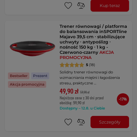
Kup teraz
Trener równowagi / platforma
do balansowania inSPORTline
Majavo 39,5 cm ∙ stabilizujące
uchwyty ∙ antypoślizg ∙
nośność 150 kg ∙ 1 kg -
Czerwono-czarny
AKCJA
PROMOCYJNA
5
(18)
Solidny trener równowagi do
Bestseller
Prezent
wzmacniania mięśni i łagodzenia
stresu, praktyczne …
Akcja promocyjna
49,90 zł
59,90 zł
Najniższa cena z 30 dni przed
-17%
obniżką: 59,90 zł
Dostępny – 12.8. u Ciebie
Szczegóły