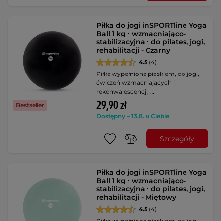
Piłka do jogi inSPORTline Yoga
Ball 1 kg ∙ wzmacniająco-
stabilizacyjna ∙ do pilates, jogi,
rehabilitacji - Czarny
4.5
(4)
Piłka wypełniona piaskiem, do jogi,
ćwiczeń wzmacniających i
rekonwalescencji, …
29,90 zł
Bestseller
Dostępny – 13.8. u Ciebie
Szczegóły
Piłka do jogi inSPORTline Yoga
Ball 1 kg ∙ wzmacniająco-
stabilizacyjna ∙ do pilates, jogi,
rehabilitacji - Miętowy
4.5
(4)
Piłka wypełniona piaskiem, do jogi,