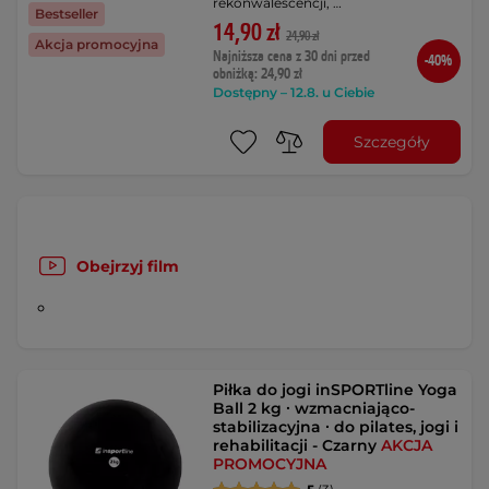
rekonwalescencji, …
Bestseller
14,90 zł
24,90 zł
Akcja promocyjna
Najniższa cena z 30 dni przed
-40%
obniżką: 24,90 zł
Dostępny – 12.8. u Ciebie
Szczegóły
Obejrzyj film
Piłka do jogi inSPORTline Yoga
Ball 2 kg ∙ wzmacniająco-
stabilizacyjna ∙ do pilates, jogi i
rehabilitacji - Czarny
AKCJA
PROMOCYJNA