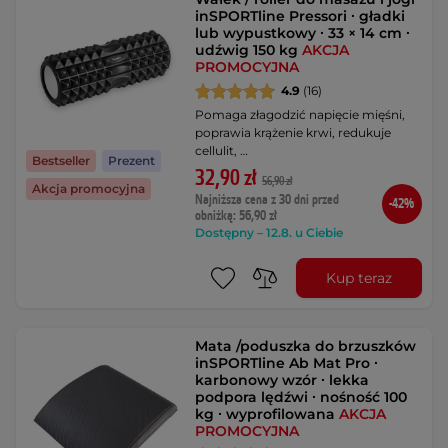
inSPORTline Pressori ∙ gładki
lub wypustkowy ∙ 33 × 14 cm ∙
udźwig 150 kg
AKCJA
PROMOCYJNA
4.9
(16)
Pomaga złagodzić napięcie mięśni,
poprawia krążenie krwi, redukuje
cellulit, …
Bestseller
Prezent
32,90 zł
56,90 zł
Akcja promocyjna
Najniższa cena z 30 dni przed
-42%
obniżką: 56,90 zł
Dostępny – 12.8. u Ciebie
Kup teraz
Mata /poduszka do brzuszków
inSPORTline Ab Mat Pro ∙
karbonowy wzór ∙ lekka
podpora lędźwi ∙ nośność 100
kg ∙ wyprofilowana
AKCJA
PROMOCYJNA