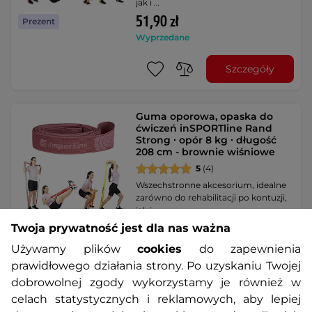
jak i …
51,90 zł
Prezent
Wyprzedane
Szczegóły
Guma oporowa, opaska do
ćwiczeń inSPORTline Rand
Strong ∙ opór 8 kg ∙ długość
208 cm - brownie wiśniowe
5
(4)
Wszechstronne akcesorium, idealne
zarówno do rehabilitacji po kontuzji,
jak i …
51,90 zł
Twoja prywatność jest dla nas ważna
Prezent
Dostępny – 12.8. u Ciebie
Używamy plików
cookies
do zapewnienia
prawidłowego działania strony. Po uzyskaniu Twojej
Szczegóły
dobrowolnej zgody wykorzystamy je również w
celach statystycznych i reklamowych, aby lepiej