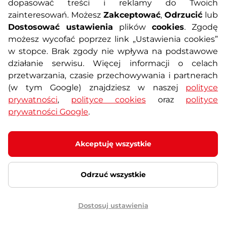
dopasować treści i reklamy do Twoich
Piłka gimnastyczna / fitness 55
zainteresowań. Możesz
Zakceptować
,
Odrzucić
lub
cm inSPORTline Lite Ball ∙
powierzchnia antypoślizgowa ∙
Dostosować ustawienia
plików
cookies
. Zgodę
maks. obciążenie 200 kg -
możesz wycofać poprzez link „Ustawienia cookies”
Niebieski
w stopce. Brak zgody nie wpływa na podstawowe
4.9
(8)
działanie serwisu. Więcej informacji o celach
Piłka gimnastyczna o uniwersalnym
przetwarzania, czasie przechowywania i partnerach
zastosowaniu do ćwiczeń fitness,
cardio, …
(w tym Google) znajdziesz w naszej
polityce
Prezent
51,90 zł
prywatności
,
polityce cookies
oraz
polityce
Wyprzedane
prywatności Google
.
Szczegóły
Akceptuję wszystkie
Piłka gimnastyczna / fitness 55
Odrzuć wszystkie
cm inSPORTline Lite Ball ∙
powierzchnia antypoślizgowa ∙
maks. obciążenie 200 kg -
Czarny
Dostosuj ustawienia
4.9
(8)
Piłka gimnastyczna o uniwersalnym