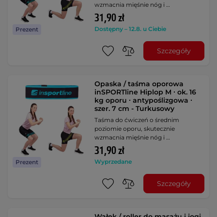
wzmacnia mięśnie nóg i …
31,90 zł
Dostępny – 12.8. u Ciebie
Prezent
Szczegóły
Opaska / taśma oporowa
inSPORTline Hiplop M ∙ ok. 16
kg oporu ∙ antypoślizgowa ∙
szer. 7 cm - Turkusowy
Taśma do ćwiczeń o średnim
poziomie oporu, skutecznie
wzmacnia mięśnie nóg i …
31,90 zł
Wyprzedane
Prezent
Szczegóły
Wałek / roller do masażu i jogi