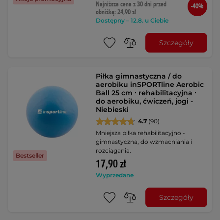
Najniższa cena z 30 dni przed
-40%
obniżką: 24,90 zł
Dostępny – 12.8. u Ciebie
Szczegóły
Piłka gimnastyczna / do
aerobiku inSPORTline Aerobic
Ball 25 cm ∙ rehabilitacyjna ∙
do aerobiku, ćwiczeń, jogi -
Niebieski
4.7
(90)
Mniejsza piłka rehabilitacyjno -
gimnastyczna, do wzmacniania i
rozciągania.
Bestseller
17,90 zł
Wyprzedane
Szczegóły