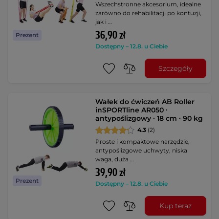
Wszechstronne akcesorium, idealne
zarówno do rehabilitacji po kontuzji,
jak i …
36,90 zł
Prezent
Dostępny – 12.8. u Ciebie
Szczegóły
Wałek do ćwiczeń AB Roller
inSPORTline AR050 ∙
antypoślizgowy ∙ 18 cm ∙ 90 kg
4.3
(2)
Proste i kompaktowe narzędzie,
antypoślizgowe uchwyty, niska
waga, duża …
39,90 zł
Prezent
Dostępny – 12.8. u Ciebie
Kup teraz