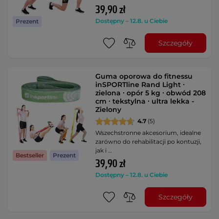
39,90 zł
Dostępny – 12.8. u Ciebie
Prezent
Szczegóły
Guma oporowa do fitnessu
inSPORTline Rand Light ∙
zielona ∙ opór 5 kg ∙ obwód 208
cm ∙ tekstylna ∙ ultra lekka -
Zielony
4.7
(5)
Wszechstronne akcesorium, idealne
zarówno do rehabilitacji po kontuzji,
jak i …
Bestseller
Prezent
39,90 zł
Dostępny – 12.8. u Ciebie
Szczegóły