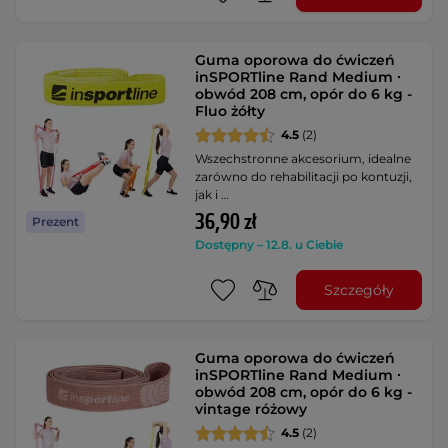
Guma oporowa do ćwiczeń
inSPORTline Rand Medium ∙
obwód 208 cm, opór do 6 kg -
Fluo żółty
4.5
(2)
Wszechstronne akcesorium, idealne
zarówno do rehabilitacji po kontuzji,
jak i …
36,90 zł
Prezent
Dostępny – 12.8. u Ciebie
Szczegóły
Guma oporowa do ćwiczeń
inSPORTline Rand Medium ∙
obwód 208 cm, opór do 6 kg -
vintage różowy
4.5
(2)