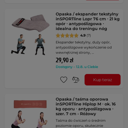
Opaska / ekspander tekstylny
inSPORTline Lopr 76 cm ∙ 21 kg
opór ∙ antypoślizgowa ∙
idealna do treningu nóg
4.9
(7)
Ekspander tekstylny, duży opór,
antypoślizgowe wykończenie od
wewnętrznej strony, …
29,90 zł
Dostępny – 12.8. u Ciebie
Kup teraz
Opaska / taśma oporowa
inSPORTline Hiplop M ∙ ok. 16
kg oporu ∙ antypoślizgowa ∙
szer. 7 cm - Różowy
Taśma do ćwiczeń o średnim
poziomie oporu, skutecznie