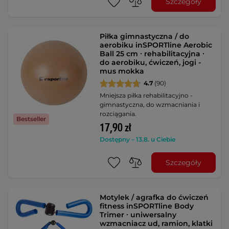
Szczegóły
Piłka gimnastyczna / do
aerobiku inSPORTline Aerobic
Ball 25 cm ∙ rehabilitacyjna ∙
do aerobiku, ćwiczeń, jogi -
mus mokka
4.7
(90)
Mniejsza piłka rehabilitacyjno -
gimnastyczna, do wzmacniania i
rozciągania.
Bestseller
17,90 zł
Dostępny – 13.8. u Ciebie
Szczegóły
Motylek / agrafka do ćwiczeń
fitness inSPORTline Body
Trimer ∙ uniwersalny
wzmacniacz ud, ramion, klatki