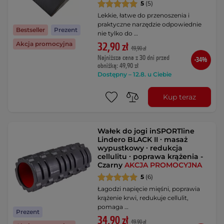
5
(5)
Lekkie, łatwe do przenoszenia i
praktyczne narzędzie odpowiednie
Bestseller
Prezent
nie tylko do …
Akcja promocyjna
32,90 zł
49,90 zł
Najniższa cena z 30 dni przed
-34%
obniżką: 49,90 zł
Dostępny – 12.8. u Ciebie
Kup teraz
Wałek do jogi inSPORTline
Lindero BLACK II ∙ masaż
wypustkowy ∙ redukcja
cellulitu ∙ poprawa krążenia -
Czarny
AKCJA PROMOCYJNA
5
(6)
Łagodzi napięcie mięśni, poprawia
krążenie krwi, redukuje cellulit,
pomaga …
Prezent
34,90 zł
49,90 zł