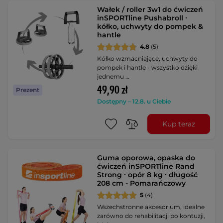
Wałek / roller 3w1 do ćwiczeń
inSPORTline Pushabroll ∙
kółko, uchwyty do pompek &
hantle
4.8
(5)
Kółko wzmacniające, uchwyty do
pompek i hantle - wszystko dzięki
jednemu …
49,90 zł
Prezent
Dostępny – 12.8. u Ciebie
Kup teraz
Guma oporowa, opaska do
ćwiczeń inSPORTline Rand
Strong ∙ opór 8 kg ∙ długość
208 cm - Pomarańczowy
5
(4)
Wszechstronne akcesorium, idealne
zarówno do rehabilitacji po kontuzji,