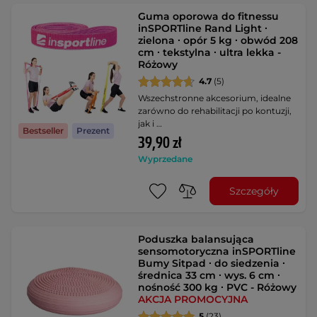
Guma oporowa do fitnessu
inSPORTline Rand Light ∙
zielona ∙ opór 5 kg ∙ obwód 208
cm ∙ tekstylna ∙ ultra lekka -
Różowy
4.7
(5)
Wszechstronne akcesorium, idealne
zarówno do rehabilitacji po kontuzji,
jak i …
Bestseller
Prezent
39,90 zł
Wyprzedane
Szczegóły
Poduszka balansująca
sensomotoryczna inSPORTline
Bumy Sitpad ∙ do siedzenia ∙
średnica 33 cm ∙ wys. 6 cm ∙
nośność 300 kg ∙ PVC - Różowy
AKCJA PROMOCYJNA
5
(23)