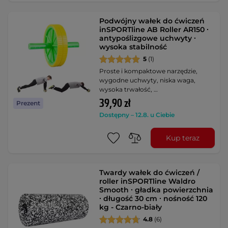
Podwójny wałek do ćwiczeń
inSPORTline AB Roller AR150 ∙
antypoślizgowe uchwyty ∙
wysoka stabilność
5
(1)
Proste i kompaktowe narzędzie,
wygodne uchwyty, niska waga,
wysoka trwałość, …
39,90 zł
Prezent
Dostępny – 12.8. u Ciebie
Kup teraz
Twardy wałek do ćwiczeń /
roller inSPORTline Waldro
Smooth ∙ gładka powierzchnia
∙ długość 30 cm ∙ nośność 120
kg - Czarno-biały
4.8
(6)