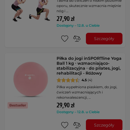
Taśma do ćwiczeń o niskim poziomie
oporu, skutecznie wzmacnia mięśnie
nóg i …
27,90 zł
Dostępny – 12.8. u Ciebie
Szczegóły
Piłka do jogi inSPORTline Yoga
Ball 1 kg ∙ wzmacniająco-
stabilizacyjna ∙ do pilates, jogi,
rehabilitacji - Różowy
4.5
(4)
Piłka wypełniona piaskiem, do jogi,
ćwiczeń wzmacniających i
rekonwalescencji, …
29,90 zł
Bestseller
Dostępny – 12.8. u Ciebie
Szczegóły