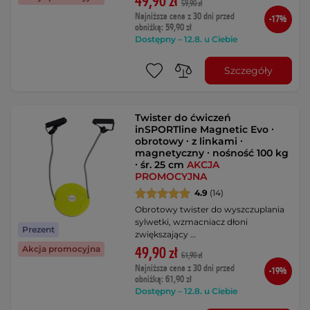
49,90 zł
59,90 zł
Najniższa cena z 30 dni przed
-17%
obniżką: 59,90 zł
Dostępny – 12.8. u Ciebie
Szczegóły
Twister do ćwiczeń
inSPORTline Magnetic Evo ∙
obrotowy ∙ z linkami ∙
magnetyczny ∙ nośność 100 kg
∙ śr. 25 cm
AKCJA
PROMOCYJNA
4.9
(14)
Obrotowy twister do wyszczuplania
sylwetki, wzmacniacz dłoni
Prezent
zwiększający …
Akcja promocyjna
49,90 zł
61,90 zł
Najniższa cena z 30 dni przed
-19%
obniżką: 61,90 zł
Dostępny – 12.8. u Ciebie