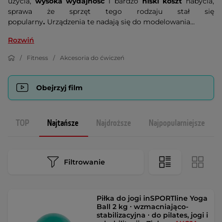
użycia,
wysoka wydajność
i bardzo
niski koszt
nabycia,
sprawa że sprzęt tego rodzaju stał się
popularny
.
Urządzenia te nadają się do modelowania...
Rozwiń
Fitness
Akcesoria do ćwiczeń
Obejrzyj film
TOP
Najtańsze
Najdroższe
Najpopularniejsze
Filtrowanie
Piłka do jogi inSPORTline Yoga
Ball 2 kg ∙ wzmacniająco-
stabilizacyjna ∙ do pilates, jogi i