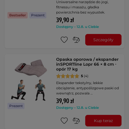
Uniwersalne narzędzie do jogi,
fitnessu i masażu, gładka
powierzchnia bez wypustek.
Bestseller
Prezent
39,90 zł
Dostępny – 12.8. u Ciebie
Szczegóły
Opaska oporowa / ekspander
inSPORTline Lopr 66 × 8 cm ∙
opór 17 kg
5
(4)
Ekspander tekstylny, lekkie
obciążenie, antypoślizgowe paski od
wewnątrz, pozwala …
39,90 zł
Prezent
Dostępny – 12.8. u Ciebie
Kup teraz