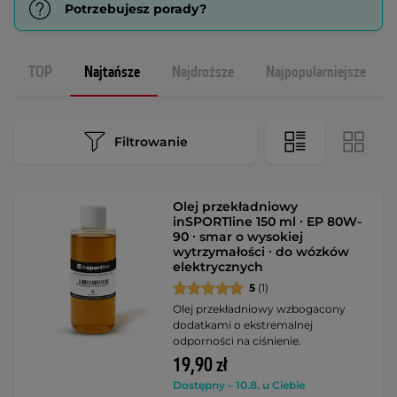
Potrzebujesz porady?
TOP
Najtańsze
Najdroższe
Najpopularniejsze
Filtrowanie
Olej przekładniowy
inSPORTline 150 ml ∙ EP 80W-
90 ∙ smar o wysokiej
wytrzymałości ∙ do wózków
elektrycznych
5
(1)
Olej przekładniowy wzbogacony
dodatkami o ekstremalnej
odporności na ciśnienie.
19,90 zł
Dostępny – 10.8. u Ciebie