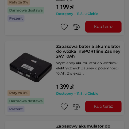
Raty za 0%
1 199 zł
Darmowa dostawa
Dostępny – 11.8. u Ciebie
Prezent
Kup teraz
Zapasowa bateria akumulator
do wózka inSPORTline Zauney
24V 10Ah
Wymienny akumulator do wózków
elektrycznych Zauney o pojemności
10 Ah. Zwiększ …
1 399 zł
Raty za 0%
Dostępny – 11.8. u Ciebie
Darmowa dostawa
Kup teraz
Prezent
Zapasowy akumulator do