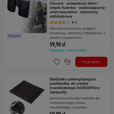
Glovara ∙ ocieplacze dłoni ∙
ciepłe futerko ∙ wodoodporne ∙
wiatroszczelne ∙ elementy
odblaskowe
4
(1)
Wewnętrzne futerko, ściągacz
sznurkowy, elementy odblaskowe, 2
Prezent
sztuki w opakowaniu.
59,90 zł
Dostępny – 11.8. u Ciebie
Kup teraz
Siedzisko podwyższające
podkładka do wózka
inwalidzkiego inSPORTline
Jakesully
Zamienna poduszka siedziska do
mechanicznego wózka
inwalidzkiego, wygodna …