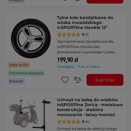
Prezent
Tylne koło bezdętkowe do
wózka inwalidzkiego
inSPORTline Hawkie 12”
5
(1)
Wymienne koło bezdętkowe dla
inSPORTline Hawkie bez
pompowania i wysokiego ryzyka …
199,90 zł
Raty za 0%
Dostępny – 11.8. u Ciebie
Darmowa dostawa
Kup teraz
Prezent
Uchwyt na laskę do wózków
inSPORTline Zorica ∙ metalowa
konstrukcja ∙ stabilne
mocowanie ∙ łatwy montaż
5
(4)
Uchwyt na laskę do elektrycznego