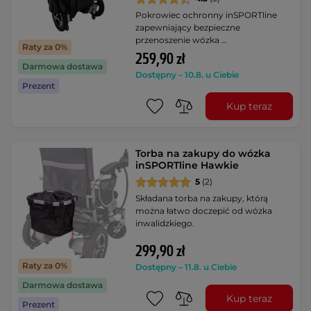
Pokrowiec ochronny inSPORTline
zapewniający bezpieczne
przenoszenie wózka …
Raty za 0%
259,90 zł
Darmowa dostawa
Dostępny – 10.8. u Ciebie
Prezent
Kup teraz
Torba na zakupy do wózka
inSPORTline Hawkie
5
(2)
Składana torba na zakupy, którą
można łatwo doczepić od wózka
inwalidzkiego.
299,90 zł
Raty za 0%
Dostępny – 11.8. u Ciebie
Darmowa dostawa
Kup teraz
Prezent