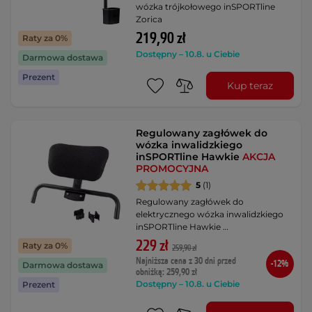
wózka trójkołowego inSPORTline
Zorica
219,90 zł
Raty za 0%
Dostępny – 10.8. u Ciebie
Darmowa dostawa
Prezent
Kup teraz
Regulowany zagłówek do
wózka inwalidzkiego
inSPORTline Hawkie
AKCJA
PROMOCYJNA
5
(1)
Regulowany zagłówek do
elektrycznego wózka inwalidzkiego
inSPORTline Hawkie …
229 zł
Raty za 0%
259,90 zł
Najniższa cena z 30 dni przed
-12%
Darmowa dostawa
obniżką: 259,90 zł
Dostępny – 10.8. u Ciebie
Prezent