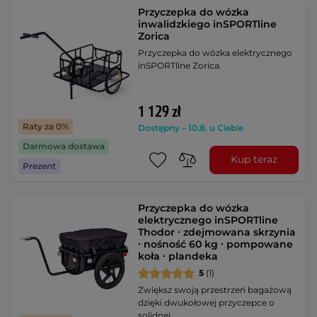
Przyczepka do wózka
inwalidzkiego inSPORTline
Zorica
Przyczepka do wózka elektrycznego
inSPORTline Zorica.
1 129 zł
Raty za 0%
Dostępny – 10.8. u Ciebie
Darmowa dostawa
Kup teraz
Prezent
Przyczepka do wózka
elektrycznego inSPORTline
Thodor ∙ zdejmowana skrzynia
∙ nośność 60 kg ∙ pompowane
koła ∙ plandeka
5
(1)
Zwiększ swoją przestrzeń bagażową
dzięki dwukołowej przyczepce o
solidnej …