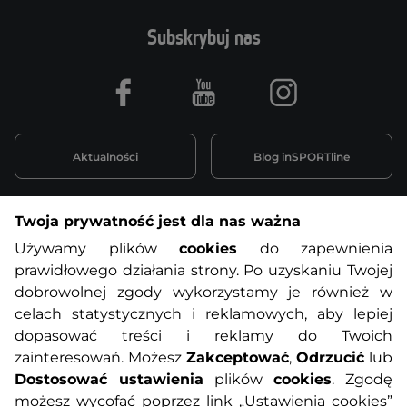
Subskrybuj nas
Facebook
Youtube
Instagram
Aktualności
Blog inSPORTline
Twoja prywatność jest dla nas ważna
Informacje o zakupach
Używamy plików
cookies
do zapewnienia
prawidłowego działania strony. Po uzyskaniu Twojej
O nas
Regulamin sklepu
dobrowolnej zgody wykorzystamy je również w
celach statystycznych i reklamowych, aby lepiej
dopasować treści i reklamy do Twoich
Polityka prywatności
Koszty przesyłek
zainteresowań. Możesz
Zakceptować
,
Odrzucić
lub
Dostosować ustawienia
plików
cookies
. Zgodę
Metody płatności
Program lojalnościowy
możesz wycofać poprzez link „Ustawienia cookies”