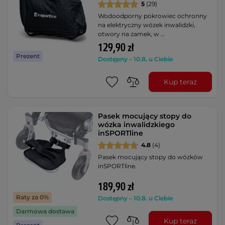
5
(29)
Wodoodporny pokrowiec ochronny
na elektryczny wózek inwalidzki,
otwory na zamek, w …
129,90 zł
Prezent
Dostępny – 10.8. u Ciebie
Kup teraz
Pasek mocujący stopy do
wózka inwalidzkiego
inSPORTline
4.8
(4)
Pasek mocujący stopy do wózków
inSPORTline.
189,90 zł
Raty za 0%
Dostępny – 10.8. u Ciebie
Darmowa dostawa
Kup teraz