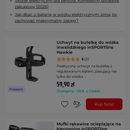
Skuter elektryczny dla seniora: Kompletny poradnik
zakupowy [2026]
Jak dbać o baterię w wózku elektrycznym zimą, by
zachować maksymalny zasięg?
Uchwyt na butelkę do wózka
inwalidzkiego inSPORTline
Hawkie
5
(3)
Praktyczny uchwyt na butelkę z
regulowanym kątem, pasujący nie
tylko do wózka …
59,90 zł
Prezent
Dostępny – 10.8. u Ciebie
Kup teraz
Mufki rękawice ocieplające na
kierownice inSPORTline