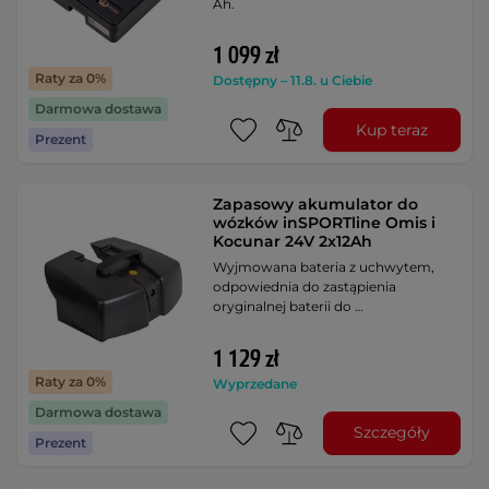
Ah.
1 099 zł
Raty za 0%
Dostępny – 11.8. u Ciebie
Darmowa dostawa
Kup teraz
Prezent
Zapasowy akumulator do
wózków inSPORTline Omis i
Kocunar 24V 2x12Ah
Wyjmowana bateria z uchwytem,
odpowiednia do zastąpienia
oryginalnej baterii do …
1 129 zł
Raty za 0%
Wyprzedane
Darmowa dostawa
Szczegóły
Prezent