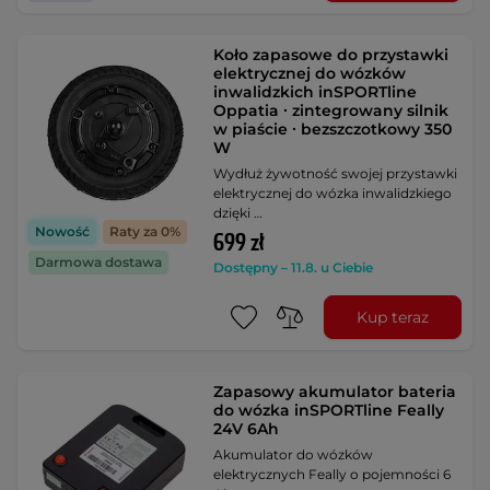
Koło zapasowe do przystawki
elektrycznej do wózków
inwalidzkich inSPORTline
Oppatia ∙ zintegrowany silnik
w piaście ∙ bezszczotkowy 350
W
Wydłuż żywotność swojej przystawki
elektrycznej do wózka inwalidzkiego
dzięki …
Nowość
Raty za 0%
699 zł
Darmowa dostawa
Dostępny – 11.8. u Ciebie
Kup teraz
Zapasowy akumulator bateria
do wózka inSPORTline Feally
24V 6Ah
Akumulator do wózków
elektrycznych Feally o pojemności 6