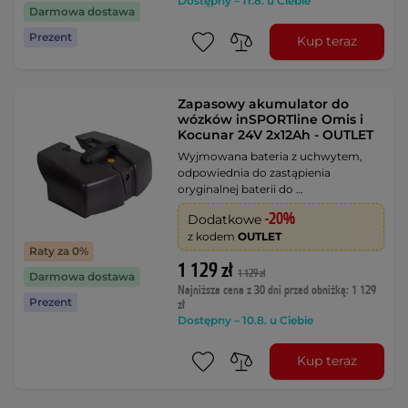
Dostępny – 11.8. u Ciebie
Darmowa dostawa
Prezent
Kup teraz
Zapasowy akumulator do
wózków inSPORTline Omis i
Kocunar 24V 2x12Ah - OUTLET
Wyjmowana bateria z uchwytem,
odpowiednia do zastąpienia
oryginalnej baterii do …
-20%
Dodatkowe
z kodem
OUTLET
Raty za 0%
1 129 zł
1 129 zł
Darmowa dostawa
Najniższa cena z 30 dni przed obniżką: 1 129
Prezent
zł
Dostępny – 10.8. u Ciebie
Kup teraz