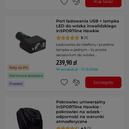
Kup teraz
Port ładowania USB + lampka
LED do wózka inwalidzkiego
inSPORTline Hawkie
5
(3)
Ładowarka do telefonu i przednia
lampka w jednym – to proste
akcesorium do wózka …
239,90 zł
Raty za 0%
W produkcji – 11.12.2026
Darmowa dostawa
Szczegóły
Prezent
Pokrowiec uniwersalny
inSPORTline Hawkie ∙
pokrowiec na wózek ∙
odporność na warunki
atmosferyczne
4.5
(3)