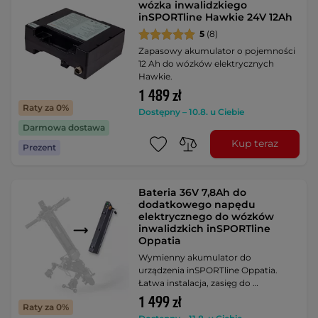
wózka inwalidzkiego
inSPORTline Hawkie 24V 12Ah
5
(8)
Zapasowy akumulator o pojemności
12 Ah do wózków elektrycznych
Hawkie.
1 489 zł
Raty za 0%
Dostępny – 10.8. u Ciebie
Darmowa dostawa
Kup teraz
Prezent
Bateria 36V 7,8Ah do
dodatkowego napędu
elektrycznego do wózków
inwalidzkich inSPORTline
Oppatia
Wymienny akumulator do
urządzenia inSPORTline Oppatia.
Łatwa instalacja, zasięg do …
1 499 zł
Raty za 0%