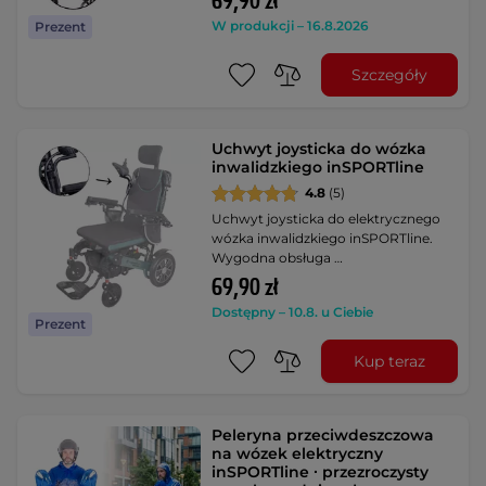
69,90 zł
W produkcji – 16.8.2026
Prezent
Szczegóły
Uchwyt joysticka do wózka
inwalidzkiego inSPORTline
4.8
(5)
Uchwyt joysticka do elektrycznego
wózka inwalidzkiego inSPORTline.
Wygodna obsługa …
69,90 zł
Dostępny – 10.8. u Ciebie
Prezent
Kup teraz
Peleryna przeciwdeszczowa
na wózek elektryczny
inSPORTline ∙ przezroczysty