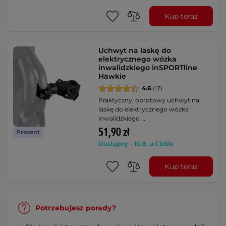
Kup teraz
Uchwyt na laskę do
elektrycznego wózka
inwalidzkiego inSPORTline
Hawkie
4.6
(17)
Praktyczny, obrotowy uchwyt na
laskę do elektrycznego wózka
inwalidzkiego …
51,90 zł
Prezent
Dostępny – 10.8. u Ciebie
Kup teraz
Potrzebujesz porady?