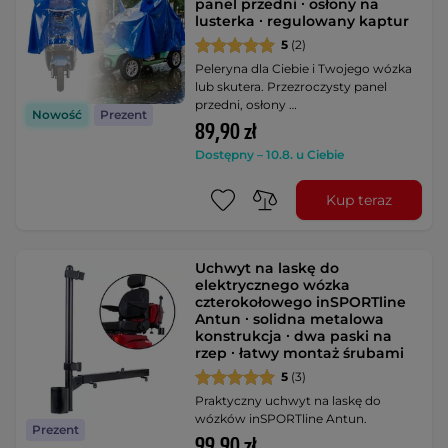
panel przedni ∙ osłony na
lusterka ∙ regulowany kaptur
5
(2)
Peleryna dla Ciebie i Twojego wózka
lub skutera. Przezroczysty panel
przedni, osłony …
Nowość
Prezent
89,90 zł
Dostępny – 10.8. u Ciebie
Kup teraz
Uchwyt na laskę do
elektrycznego wózka
czterokołowego inSPORTline
Antun ∙ solidna metalowa
konstrukcja ∙ dwa paski na
rzep ∙ łatwy montaż śrubami
5
(3)
Praktyczny uchwyt na laskę do
wózków inSPORTline Antun.
Prezent
99,90 zł