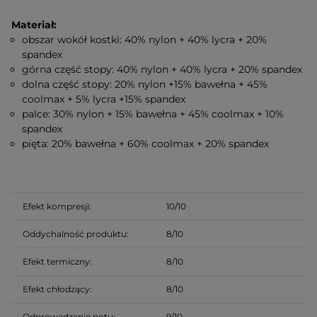
Materiał:
obszar wokół kostki: 40% nylon + 40% lycra + 20%
spandex
górna część stopy: 40% nylon + 40% lycra + 20% spandex
dolna część stopy: 20% nylon +15% bawełna + 45%
coolmax + 5% lycra +15% spandex
palce: 30% nylon + 15% bawełna + 45% coolmax + 10%
spandex
pięta: 20% bawełna + 60% coolmax + 20% spandex
Efekt kompresji:
10/10
Oddychalność
produktu
:
8/10
Efekt termiczny:
8/10
Efekt chłodzący:
8/10
Odprowadzanie potu:
9/10