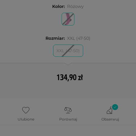
Kolor:
Różowy
Rozmiar:
XXL (47-50)
XXL (47-50)
134,90 zł
Ulubione
Porównaj
Obserwuj