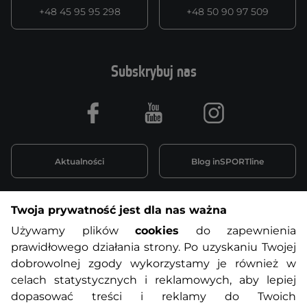
+48 45 95 95 298
+48 50 90 97 509
Subskrybuj nas
Facebook
Youtube
Instagram
Aktualności
Blog inSPORTline
Twoja prywatność jest dla nas ważna
Informacje o zakupach
Używamy plików
cookies
do zapewnienia
prawidłowego działania strony. Po uzyskaniu Twojej
O nas
Regulamin sklepu
dobrowolnej zgody wykorzystamy je również w
celach statystycznych i reklamowych, aby lepiej
dopasować treści i reklamy do Twoich
Polityka prywatności
Koszty przesyłek