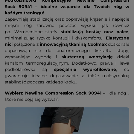
Podkolanówki kompresyjne Newline Compression
Sock
90941
–
i
dealne wsparcie dla Twoich nóg w
każdym treningu!
Zapewniają stabilizację oraz poprawiają krążenie i napięcie
mięśni nóg zarówno podczas wysiłku, jak również
po. Wzmocnione strefy
stabilizują kostkę oraz palce
,
minimalizując ryzyko kontuzji i dyskomfortu.
Elastyczne
nici
połączone z
innowacyjną tkaniną Coolmax
doskonale
dopasowują się do anatomicznego kształtu stopy,
zapewniając wygodę i
skuteczną wentylację
dzięki
kanałom termoregulacyjnym. Dodatkowo, prawa i lewa
podkolanówka są
specjalnie wyprofilowane
, co
gwarantuje idealne dopasowanie, a także maksymalną
stabilność podczas każdego kroku.
Wybierz Newline Compression Sock
90941
– dla nóg ,
które nie boją się wyzwań.