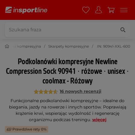
Odzież kompresyjna
Skarpety kompresyjne
IN: 90941-XXL-600
Podkolanówki kompresyjne Newline
Compression Sock 90941 ∙ różowe ∙ unisex ∙
coolmax - Różowy
16 nowych recenzji
Funkcjonalne podkolanówki kompresyjne – idealne do
biegania, jazdy na rowerze i innych sportów. Poprawiają
krążenie krwi, wspierając wydolność i regenerację
organizmu podczas treningu.
więcej
Prawdziwe raty 0%