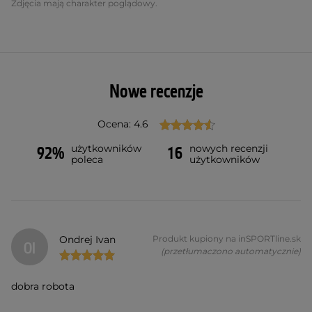
Zdjęcia mają charakter poglądowy.
Nowe recenzje
Ocena: 4.6
użytkowników
nowych recenzji
92%
16
poleca
użytkowników
Ondrej Ivan
Produkt kupiony na inSPORTline.sk
OI
(przetłumaczono automatycznie)
dobra robota