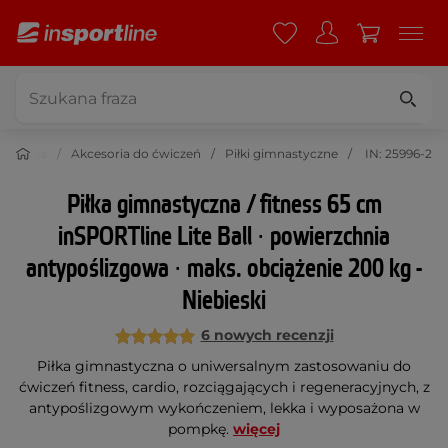
Fitness
Akcesoria do ćwiczeń
Piłki gimnastyczne
IN: 25996-2
Piłka gimnastyczna / fitness 65 cm
inSPORTline Lite Ball ∙ powierzchnia
antypoślizgowa ∙ maks. obciążenie 200 kg -
Niebieski
6 nowych recenzji
Piłka gimnastyczna o uniwersalnym zastosowaniu do
ćwiczeń fitness, cardio, rozciągających i regeneracyjnych, z
antypoślizgowym wykończeniem, lekka i wyposażona w
pompkę.
więcej