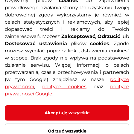
Używamy plików
cookies
do zapewnienia
prawidłowego działania strony. Po uzyskaniu Twojej
O nas
Regulamin sklepu
dobrowolnej zgody wykorzystamy je również w
celach statystycznych i reklamowych, aby lepiej
dopasować treści i reklamy do Twoich
Polityka prywatności
Koszty przesyłek
zainteresowań. Możesz
Zakceptować
,
Odrzucić
lub
Dostosować ustawienia
plików
cookies
. Zgodę
Metody płatności
Program lojalnościowy
możesz wycofać poprzez link „Ustawienia cookies”
w stopce. Brak zgody nie wpływa na podstawowe
działanie serwisu. Więcej informacji o celach
Usługi dodatkowe
Reklamacje i serwis
przetwarzania, czasie przechowywania i partnerach
(w tym Google) znajdziesz w naszej
polityce
Formularz kontaktowy
Wyposażenie siłowni
prywatności
,
polityce cookies
oraz
polityce
prywatności Google
.
Zamówienia publiczne
Odstąpienie od umowy
Akceptuję wszystkie
Przepraszamy, ten produkt nie jest już w naszej
Odrzuć wszystkie