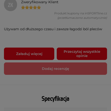
Zweryfikowany Klient
ZK
Produkt kupiony na inSPORTline.cz
(przetłumaczono automatycznie)
Używam od dłuższego czasu i zawsze łagodzi ból pleców
Przeczytaj wszystkie
Załaduj więcej
opinie
Dodaj recenzję
Specyfikacja