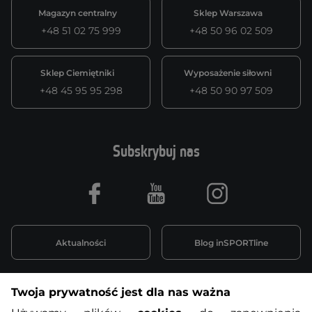
Magazyn centralny
Sklep Warszawa
+48 51 02 75 999
+48 50 96 02 509
Sklep Ciemiętniki
Wyposażenie siłowni
+48 45 95 95 298
+48 50 90 97 509
Subskrybuj nas
Facebook
Youtube
Instagram
Aktualności
Blog inSPORTline
Twoja prywatność jest dla nas ważna
Informacje o zakupach