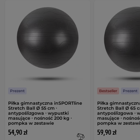
Prezent
Bestseller
Prezent
Piłka gimnastyczna inSPORTline
Piłka gimnastyczn
Stretch Ball Ø 55 cm ∙
Stretch Ball Ø 65 c
antypoślizgowa ∙ wypustki
antypoślizgowa ∙ 
masujące ∙ nośność 200 kg ∙
masujące ∙ nośność
pompka w zestawie
pompka w zestaw
54,90 zł
59,90 zł