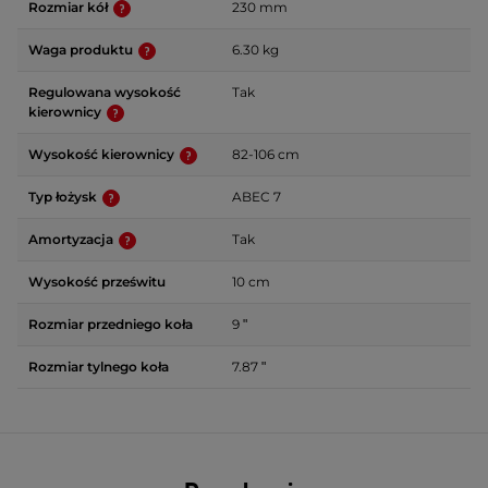
Rozmiar kół
230 mm
Waga produktu
6.30 kg
Regulowana wysokość
Tak
kierownicy
Wysokość kierownicy
82-106 cm
Typ łożysk
ABEC 7
Amortyzacja
Tak
Wysokość prześwitu
10 cm
Rozmiar przedniego koła
9 ʺ
Rozmiar tylnego koła
7.87 ʺ