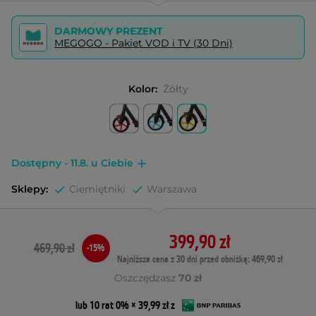
DARMOWY PREZENT
MEGOGO - Pakiet VOD i TV (30 Dni)
Kolor:
Żółty
Dostępny - 11.8. u Ciebie
Sklepy:
Ciemiętniki
Warszawa
399,90 zł
469,90 zł
-15%
Najniższa cena z 30 dni przed obniżką: 469,90 zł
Oszczędzasz
70 zł
lub 10 rat 0% × 39,99 zł z