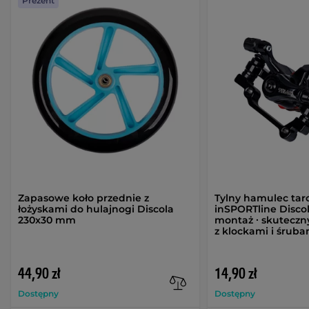
Prezent
Zapasowe koło przednie z
Tylny hamulec ta
łożyskami do hulajnogi Discola
inSPORTline Discol
230x30 mm
montaż ∙ skuteczny
z klockami i śruba
44,90 zł
14,90 zł
Dostępny
Dostępny