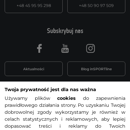
+48 45 95 95 298
+48 50 90 97 509
Subskrybuj nas
Facebook
Youtube
Instagram
Aktualności
Blog inSPORTline
Twoja prywatność jest dla nas ważna
Informacje o zakupach
Używamy plików
cookies
do zapewnienia
prawidłowego działania strony. Po uzyskaniu Twojej
O nas
Regulamin sklepu
dobrowolnej zgody wykorzystamy je również w
celach statystycznych i reklamowych, aby lepiej
dopasować treści i reklamy do Twoich
Polityka prywatności
Koszty przesyłek