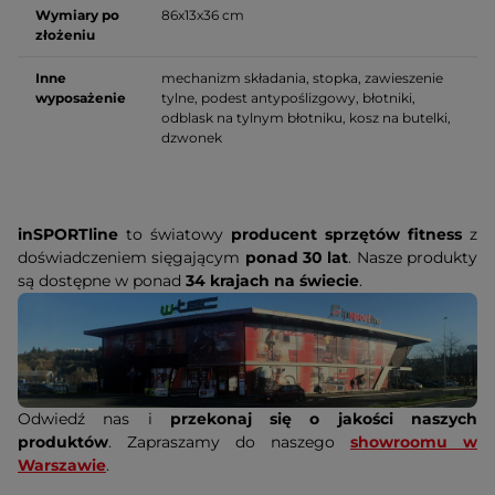
Wymiary po
86x13x36 cm
złożeniu
Inne
mechanizm składania, stopka, zawieszenie
wyposażenie
tylne, podest antypoślizgowy, błotniki,
odblask na tylnym błotniku, kosz na butelki,
dzwonek
inSPORTline
to światowy
producent sprzętów fitness
z
doświadczeniem sięgającym
ponad 30 lat
. Nasze produkty
są dostępne w ponad
34 krajach na świecie
.
Odwiedź nas i
przekonaj się o jakości naszych
produktów
. Zapraszamy do naszego
showroomu w
Warszawie
.