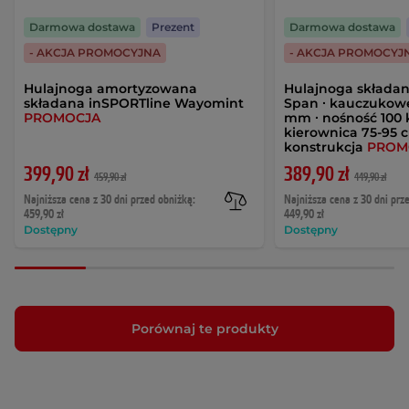
Darmowa dostawa
Prezent
Darmowa dostawa
- AKCJA PROMOCYJNA
- AKCJA PROMOCYJ
Hulajnoga amortyzowana
Hulajnoga skład
składana inSPORTline Wayomint
Span ∙ kauczukowe
PROMOCJA
mm ∙ nośność 100 
kierownica 75-95 
konstrukcja
PROM
399,90 zł
389,90 zł
459,90 zł
449,90 zł
Najniższa cena z 30 dni przed obniżką:
Najniższa cena z 30 dni prz
459,90 zł
449,90 zł
Dostępny
Dostępny
Porównaj te produkty