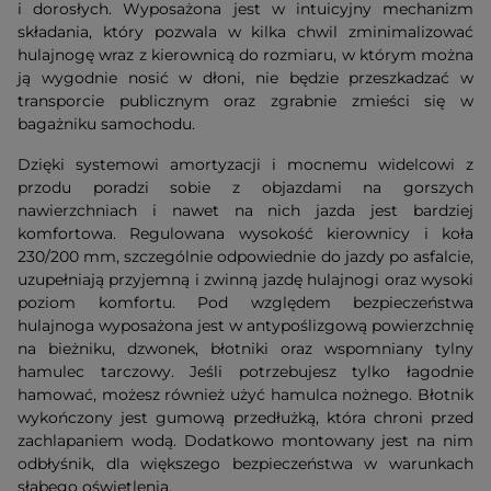
i dorosłych. Wyposażona jest w intuicyjny mechanizm
składania, który pozwala w kilka chwil zminimalizować
hulajnogę wraz z kierownicą do rozmiaru, w którym można
ją wygodnie nosić w dłoni, nie będzie przeszkadzać w
transporcie publicznym oraz zgrabnie zmieści się w
bagażniku samochodu.
Dzięki systemowi amortyzacji i mocnemu widelcowi z
przodu poradzi sobie z objazdami na gorszych
nawierzchniach i nawet na nich jazda jest bardziej
komfortowa. Regulowana wysokość kierownicy i koła
230/200 mm, szczególnie odpowiednie do jazdy po asfalcie,
uzupełniają przyjemną i zwinną jazdę hulajnogi oraz wysoki
poziom komfortu. Pod względem bezpieczeństwa
hulajnoga wyposażona jest w antypoślizgową powierzchnię
na bieżniku, dzwonek, błotniki oraz wspomniany tylny
hamulec tarczowy. Jeśli potrzebujesz tylko łagodnie
hamować, możesz również użyć hamulca nożnego. Błotnik
wykończony jest gumową przedłużką, która chroni przed
zachlapaniem wodą. Dodatkowo montowany jest na nim
odbłyśnik, dla większego bezpieczeństwa w warunkach
słabego oświetlenia.