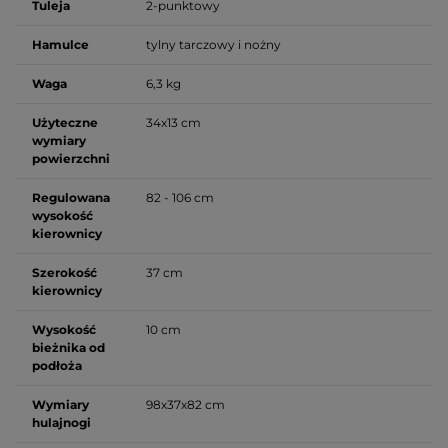
Tuleja
2-punktowy
Hamulce
tylny tarczowy i nożny
Waga
6,3 kg
Użyteczne
34x13 cm
wymiary
powierzchni
Regulowana
82 - 106 cm
wysokość
kierownicy
Szerokość
37 cm
kierownicy
Wysokość
10 cm
bieżnika od
podłoża
Wymiary
98x37x82 cm
hulajnogi