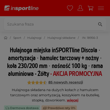
Sport
Hulajnogi
Hulajnogi składane
IN: 18956-3
Hulajnoga miejska inSPORTline Discola ∙
amortyzacja ∙ hamulec tarczowy + nożny ∙
koła 230/200 mm ∙ nośność 100 kg ∙ rama
aluminiowa - Żółty
- AKCJA PROMOCYJNA
85 nowych recenzji
Hulajnoga składana na dużych kołach z hamulcem
tarczowym oraz amortyzacją, koszykiem na butelkę,
stopką, dzwonkiem.
więcej
Darmowa dostawa
Prawdziwe raty 0%