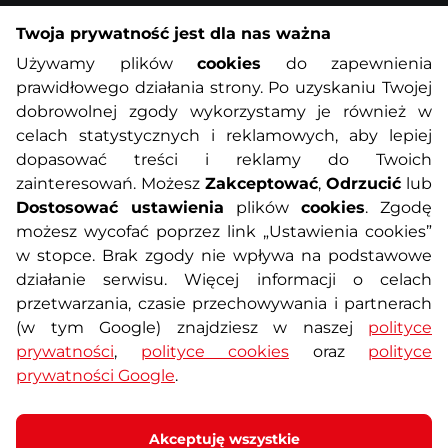
Twoja prywatność jest dla nas ważna
Informacje o zakupach
Używamy plików
cookies
do zapewnienia
prawidłowego działania strony. Po uzyskaniu Twojej
O nas
Regulamin sklepu
dobrowolnej zgody wykorzystamy je również w
celach statystycznych i reklamowych, aby lepiej
dopasować treści i reklamy do Twoich
Polityka prywatności
Koszty przesyłek
zainteresowań. Możesz
Zakceptować
,
Odrzucić
lub
Dostosować ustawienia
plików
cookies
. Zgodę
Metody płatności
Program lojalnościowy
możesz wycofać poprzez link „Ustawienia cookies”
w stopce. Brak zgody nie wpływa na podstawowe
działanie serwisu. Więcej informacji o celach
Usługi dodatkowe
Reklamacje i serwis
przetwarzania, czasie przechowywania i partnerach
(w tym Google) znajdziesz w naszej
polityce
Formularz kontaktowy
Wyposażenie siłowni
prywatności
,
polityce cookies
oraz
polityce
prywatności Google
.
Zamówienia publiczne
Odstąpienie od umowy
Akceptuję wszystkie