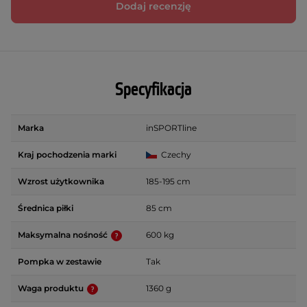
Dodaj recenzję
Specyfikacja
Marka
inSPORTline
Kraj pochodzenia marki
Czechy
Wzrost użytkownika
185-195 cm
Średnica piłki
85 cm
Maksymalna nośność
600 kg
Pompka w zestawie
Tak
Waga produktu
1360 g