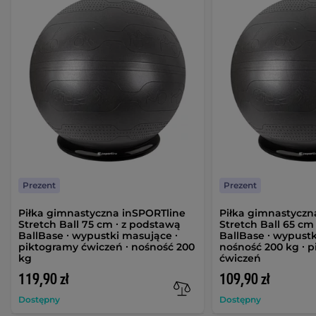
Prezent
Prezent
Piłka gimnastyczna inSPORTline
Piłka gimnastyczn
Stretch Ball 75 cm ∙ z podstawą
Stretch Ball 65 cm
BallBase ∙ wypustki masujące ∙
BallBase ∙ wypustk
piktogramy ćwiczeń ∙ nośność 200
nośność 200 kg ∙ 
kg
ćwiczeń
119,90 zł
109,90 zł
Dostępny
Dostępny