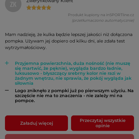
Zweryfikowany Klient
ZK
Produkt kupiony na inSPORTline.cz
(przetłumaczono automatycznie)
Mam nadzieję, że kulka będzie lepszej jakości niż dołączona
pompka. Używam jej dopiero od kilku dni, ale zdała test
wytrzymałościowy.
Przyjemna powierzchnia, duża nośność (nie muszę
się martwić, że pęknie), wygląda bardzo ładnie,
luksusowo - błyszczący srebrny kolor nie razi w
żadnym wnętrzu, nie sprawia, że pokój wygląda jak
siłownia
Logo zniknęło z pompki już po pierwszym użyciu. Na
szczęście nie ma to znaczenia - nie zależy mi na
pompce.
Przeczytaj wszystkie
Załaduj więcej
opinie