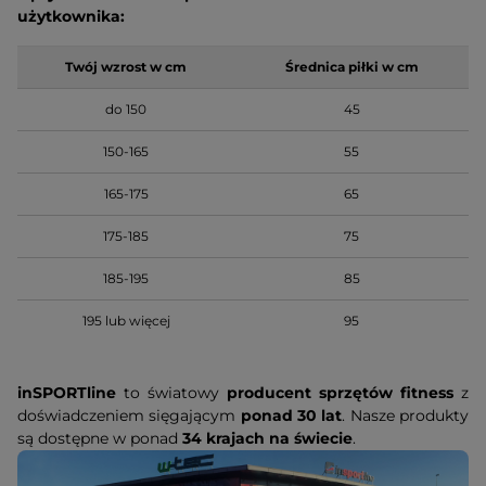
użytkownika:
Twój wzrost w cm
Średnica piłki w cm
do 150
45
150-165
55
165-175
65
175-185
75
185-195
85
195 lub więcej
95
inSPORTline
to światowy
producent sprzętów fitness
z
doświadczeniem sięgającym
ponad 30 lat
. Nasze produkty
są dostępne w ponad
34 krajach na świecie
.